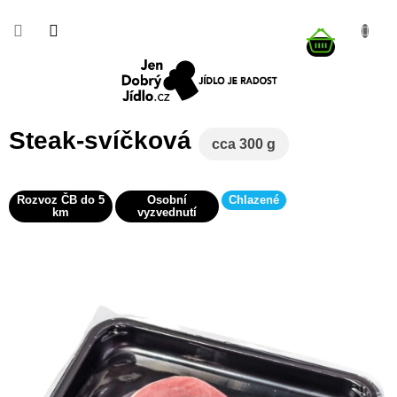
Přejít
na
NÁKUP
obsah
KOŠÍK
Steak-svíčková
cca 300 g
Rozvoz ČB do 5
Osobní
Chlazené
km
vyzvednutí