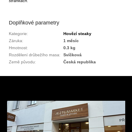
stránkách.
Doplňkové parametry
Kategorie
:
Hovězí steaky
Záruka
:
1 měsíc
Hmotnost
:
0.3 kg
Rozdělení drůbežího masa
:
Svíčková
Země původu
:
Česká republika
Z
á
p
a
t
í