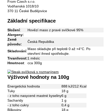
From Czech s.r.o.
Vodňanská 1018/10
370 11 České Budějovice
Základní specifikace
Složení
:
Hovězí maso z pravé svíčkové 95%
Alergeny:
Země
Česká
Republika
původu:
Maso skladujte při teplotě 0 až +4°C. Po
Skladování
:
otevření ihned spotřebujte.
Trvanlivost:
1 měsíc
Hmotnost
:
cca 300g
Výživové hodnoty na 100g
Energetická hodnota
888 kJ/212 Kcal
Tuky
18 g
- z toho nasycené mastné kyseliny
6 g
Sacharidy
1 g
- z toho cukry
0,4 g
Bílkoviny
18 g