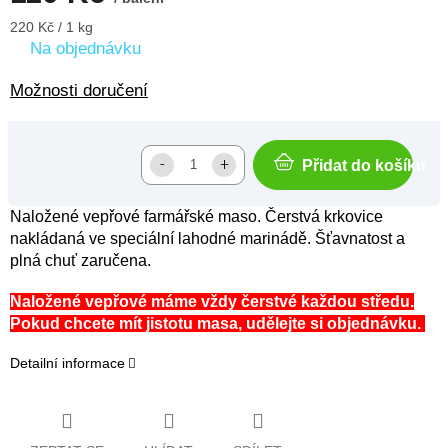
Měrná
220 Kč / 1 kg
cena:
Na objednávku
Možnosti doručení
Přidat do košíku
Naložené vepřové farmářské maso. Čerstvá krkovice
nakládaná ve speciální lahodné marinádě. Šťavnatost a
plná chuť zaručena.
Naložené vepřové máme vždy čerstvé každou středu.
Pokud chcete mít jistotu masa, udělejte si objednávku.
Detailní informace