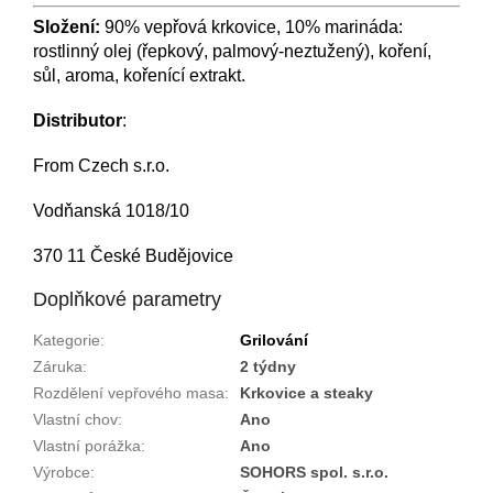
Složení:
90% vepřová krkovice, 10% marináda:
rostlinný olej (řepkový, palmový-neztužený), koření,
sůl, aroma, kořenící extrakt.
Distributor
:
From Czech s.r.o.
Vodňanská 1018/10
370 11 České Budějovice
Doplňkové parametry
Kategorie
:
Grilování
Záruka
:
2 týdny
Rozdělení vepřového masa
:
Krkovice a steaky
Vlastní chov
:
Ano
Vlastní porážka
:
Ano
Výrobce
:
SOHORS spol. s.r.o.