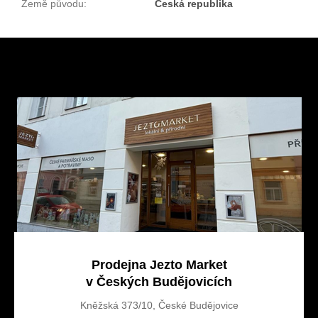
Země původu
:
Česká republika
Z
á
p
a
t
í
Prodejna Jezto Market
v Českých Budějovicích
Kněžská 373/10, České Budějovice