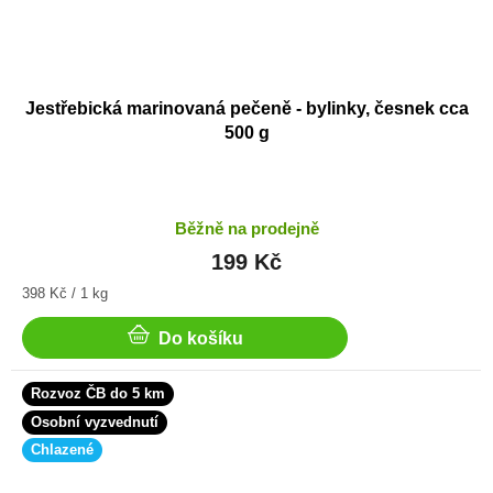
Jestřebická marinovaná pečeně - bylinky, česnek cca
500 g
Běžně na prodejně
199 Kč
Měrná
398 Kč / 1 kg
cena:
Do košíku
Rozvoz ČB do 5 km
Osobní vyzvednutí
Chlazené