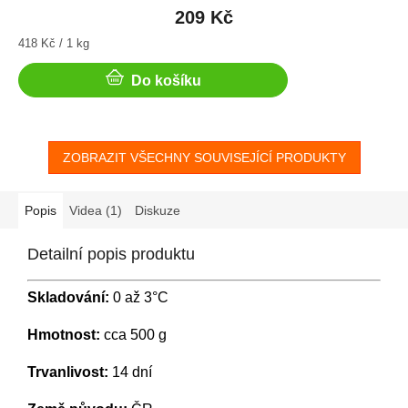
209 Kč
Měrná
418 Kč / 1 kg
cena:
Do košíku
ZOBRAZIT VŠECHNY SOUVISEJÍCÍ PRODUKTY
Popis
Videa (1)
Diskuze
Detailní popis produktu
Skladování:
0 až 3°C
Hmotnost:
cca 500 g
Trvanlivost:
14 dní