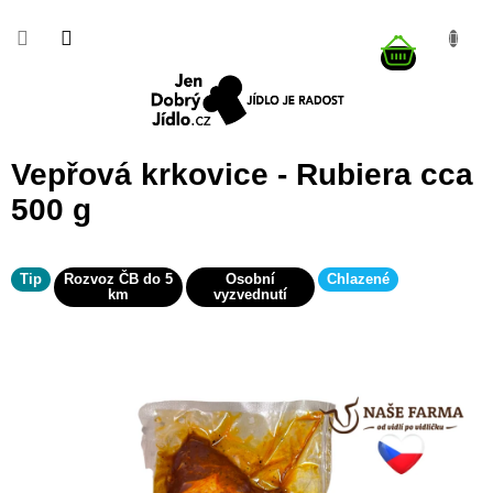
Přejít
na
NÁKUP
obsah
KOŠÍK
Vepřová krkovice - Rubiera cca
500 g
Tip
Rozvoz ČB do 5
Osobní
Chlazené
km
vyzvednutí