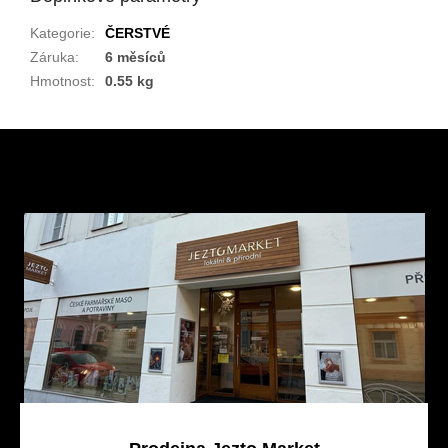
Kategorie
:
ČERSTVÉ
Záruka
:
6 měsíců
Hmotnost
:
0.55 kg
Z
á
p
a
t
í