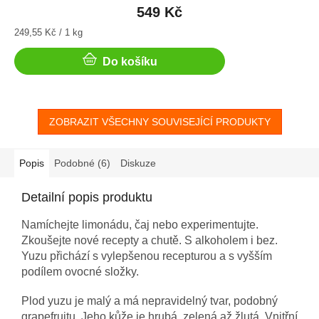
549 Kč
Měrná
249,55 Kč / 1 kg
cena:
Do košíku
ZOBRAZIT VŠECHNY SOUVISEJÍCÍ PRODUKTY
Popis
Podobné (6)
Diskuze
Detailní popis produktu
Namíchejte limonádu, čaj nebo experimentujte.
Zkoušejte nové recepty a chutě. S alkoholem i bez.
Yuzu přichází s vylepšenou recepturou a s vyšším
podílem ovocné složky.
Plod yuzu je malý a má nepravidelný tvar, podobný
grapefruitu. Jeho kůže je hrubá, zelená až žlutá. Vnitřní