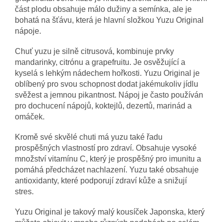
část plodu obsahuje málo dužiny a semínka, ale je
bohatá na šťávu, která je hlavní složkou Yuzu Original
nápoje.
Chuť yuzu je silně citrusová, kombinuje prvky
mandarinky, citrónu a grapefruitu. Je osvěžující a
kyselá s lehkým nádechem hořkosti. Yuzu Original je
oblíbený pro svou schopnost dodat jakémukoliv jídlu
svěžest a jemnou pikantnost. Nápoj je často používán
pro dochucení nápojů, koktejlů, dezertů, marinád a
omáček.
Kromě své skvělé chuti má yuzu také řadu
prospěšných vlastností pro zdraví. Obsahuje vysoké
množství vitamínu C, který je prospěšný pro imunitu a
pomáhá předcházet nachlazení. Yuzu také obsahuje
antioxidanty, které podporují zdraví kůže a snižují
stres.
Yuzu Original je takový malý kousíček Japonska, který