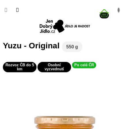
Přejít
na
NÁKUP
obsah
KOŠÍK
Yuzu - Original
550 g
Rozvoz ČB do 5
Osobní
Po celé ČR
km
vyzvednutí