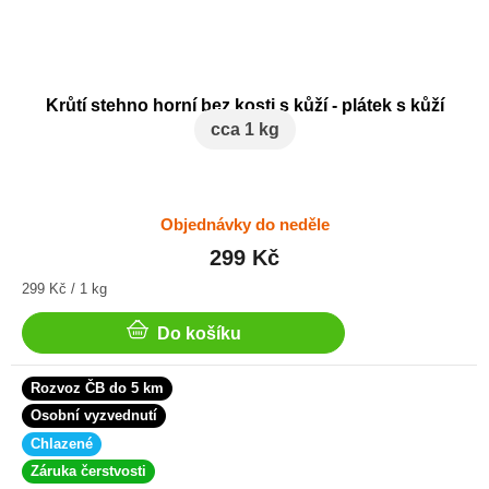
Krůtí stehno horní bez kosti s kůží - plátek s kůží
cca 1 kg
Objednávky do neděle
299 Kč
Měrná
299 Kč / 1 kg
cena:
Do košíku
Rozvoz ČB do 5 km
Osobní vyzvednutí
Chlazené
Záruka čerstvosti