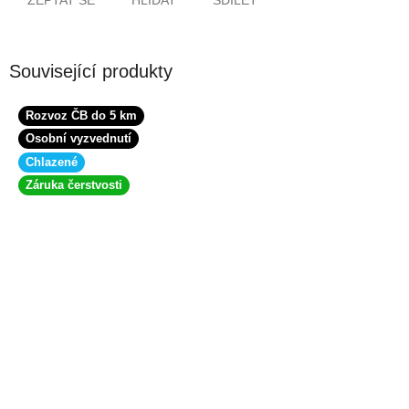
ZEPTAT SE
HLÍDAT
SDÍLET
Související produkty
Rozvoz ČB do 5 km
Osobní vyzvednutí
Chlazené
Záruka čerstvosti