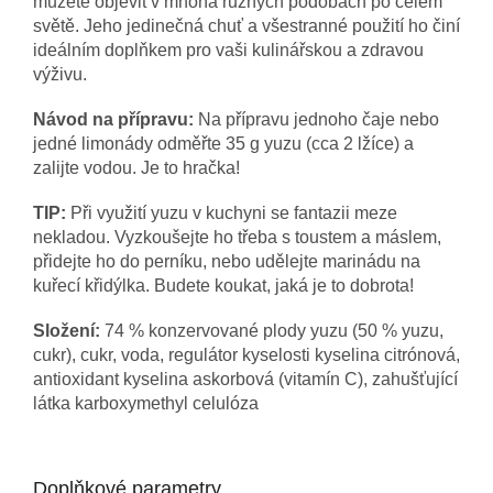
můžete objevit v mnoha různých podobách po celém
světě. Jeho jedinečná chuť a všestranné použití ho činí
ideálním doplňkem pro vaši kulinářskou a zdravou
výživu.
Návod na přípravu:
Na přípravu jednoho čaje nebo
jedné limonády odměřte 35 g yuzu (cca 2 lžíce) a
zalijte vodou. Je to hračka!
TIP:
Při využití yuzu v kuchyni se fantazii meze
nekladou. Vyzkoušejte ho třeba s toustem a máslem,
přidejte ho do perníku, nebo udělejte marinádu na
kuřecí křidýlka. Budete koukat, jaká je to dobrota!
Složení:
7
4 % konzervované plody yuzu (50 % yuzu,
cukr), cukr, voda, regulátor kyselosti kyselina citrónová,
antioxidant kyselina askorbová (vitamín C), zahušťující
látka karboxymethyl celulóza
Doplňkové parametry