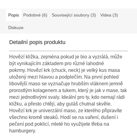
Popis
Podobné (6)
Související soubory (3)
Videa (3)
Diskuze
Detailní popis produktu
Hovězí kližka, zejména pokud je bio a vyzrálá, může
být vynikajícím základem pro různé lahodné
pokrmy. Hovězí krk (chuck, neck) je velký kus masa
uložený mezi hlavou a podplečím. Na první pohled
libovější maso se vyznačuje hrubším vláknem jemně
prorostlým kolagenem a tukem, který je jak v mase, tak
mezi jednotlivými svaly. Ideální pro ty, kdo nemají rádi
kližku, a přesto chtějí, aby guláš chutnal skvěle.
Hovězí krk je univerzální maso, ze kterého připravíte
všechno kromě steaků. Hodí se na vaření, dušení i
pečení pod poklicí, mleté ho využijete třeba na
hamburgery.