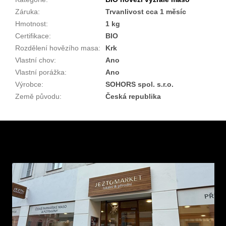
Záruka
:
Trvanlivost cca 1 měsíc
Hmotnost
:
1 kg
Certifikace
:
BIO
Rozdělení hovězího masa
:
Krk
Vlastní chov
:
Ano
Vlastní porážka
:
Ano
Výrobce
:
SOHORS spol. s.r.o.
Země původu
:
Česká republika
Z
á
p
a
t
í