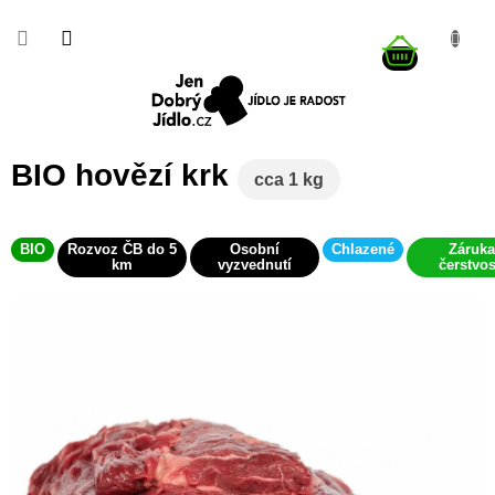
Přejít
na
NÁKUP
obsah
KOŠÍK
BIO hovězí krk
cca 1 kg
BIO
Rozvoz ČB do 5
Osobní
Chlazené
Záruka
km
vyzvednutí
čerstvos