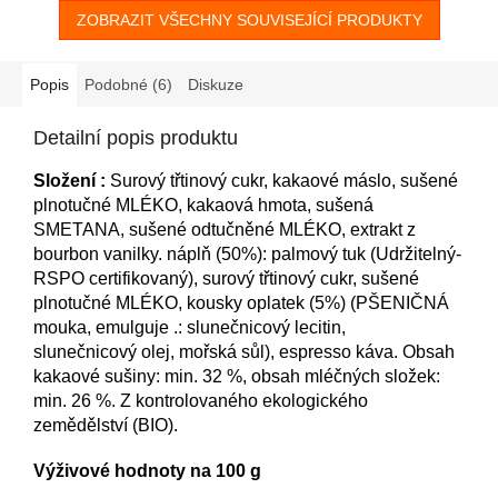
ZOBRAZIT VŠECHNY SOUVISEJÍCÍ PRODUKTY
Popis
Podobné (6)
Diskuze
Detailní popis produktu
Složení :
Surový třtinový cukr, kakaové máslo, sušené
plnotučné MLÉKO, kakaová hmota, sušená
SMETANA, sušené odtučněné MLÉKO, extrakt z
bourbon vanilky. náplň (50%): palmový tuk (Udržitelný-
RSPO certifikovaný), surový třtinový cukr, sušené
plnotučné MLÉKO, kousky oplatek (5%) (PŠENIČNÁ
mouka, emulguje .: slunečnicový lecitin,
slunečnicový olej, mořská sůl), espresso káva. Obsah
kakaové sušiny: min. 32 %, obsah mléčných složek:
min. 26 %. Z kontrolovaného ekologického
zemědělství (BIO).
Výživové hodnoty na 100 g