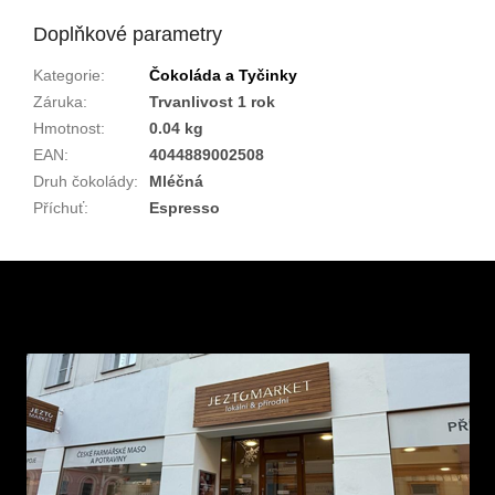
Doplňkové parametry
Kategorie
:
Čokoláda a Tyčinky
Záruka
:
Trvanlivost 1 rok
Hmotnost
:
0.04 kg
EAN
:
4044889002508
Druh čokolády
:
Mléčná
Příchuť
:
Espresso
Z
á
p
a
t
í