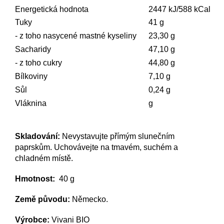
Energetická hodnota
2447 kJ/588 kCal
Tuky
41 g
- z toho nasycené mastné kyseliny
23,30 g
Sacharidy
47,10 g
- z toho cukry
44,80 g
Bílkoviny
7,10 g
Sůl
0,24 g
Vláknina
g
Skladování:
Nevystavujte přímým slunečním
paprskům. Uchovávejte na tmavém, suchém a
chladném místě.
Hmotnost:
40 g
Země původu:
Německo.
Výrobce:
Vivani BIO