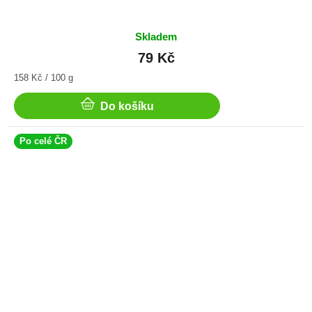
Skladem
79 Kč
Měrná
158 Kč / 100 g
cena:
Do košíku
Po celé ČR