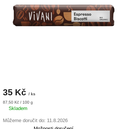
35 Kč
/ ks
Měrná
87,50 Kč / 100 g
cena:
Skladem
Můžeme doručit do:
11.8.2026
Možnosti doručení