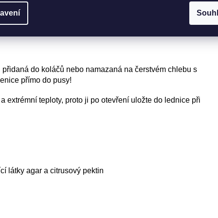
EAN
avení
Souh
Prod
Příc
, přidaná do koláčů nebo namazaná na čerstvém chlebu s
lenice přímo do pusy!
 extrémní teploty, proto ji po otevření uložte do lednice při
cí látky agar a citrusový pektin