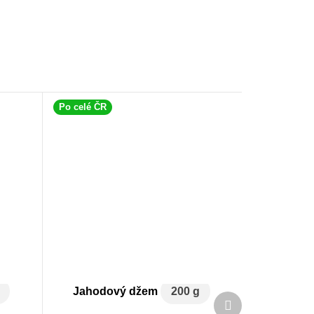
Po celé ČR
Jahodový džem
200 g
Další
produkt