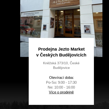
í
Prodejna Jezto Market
v Českých Budějovicích
Kněžská 373/10, České
Budějovice
Otevírací doba:
Po-So: 9:00 - 17:30
Ne: 10:00 - 16:00
Více o prodejně