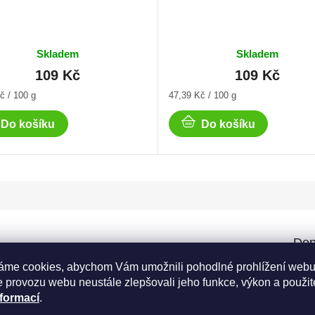
Skladem
Skladem
109 Kč
109 Kč
Měrná
č / 100 g
47,39 Kč / 100 g
cena:
Do košíku
Do košíku
Dop
áme cookies, abychom Vám umožnili pohodlné prohlížení webu
Kate
A
v každé jedné sklenici džemu najdete jahody v celé
 provozu webu neustále zlepšovali jeho funkce, výkon a použit
 Naše jahodová marmeláda bez cukru vám ukáže, jak
Záru
nformací
.
Hmot