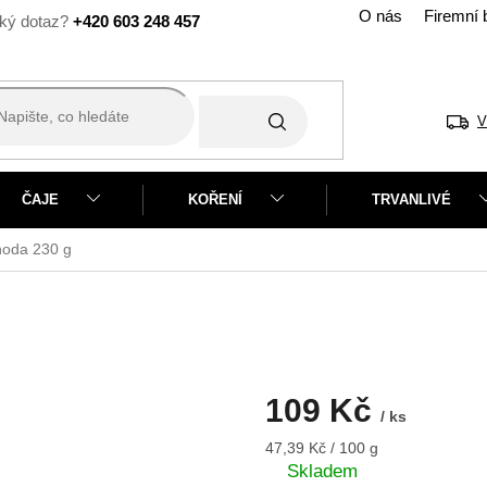
O nás
Firemní 
+420 603 248 457
V
ČAJE
KOŘENÍ
TRVANLIVÉ
ahoda
230 g
109 Kč
/ ks
Měrná
47,39 Kč / 100 g
cena:
Skladem