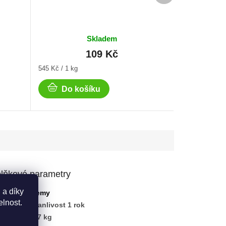
Skladem
109 Kč
Měrná
545 Kč / 1 kg
cena:
Do košíku
lňkové parametry
 a díky
gorie
:
Džemy
elnost.
ka
:
Trvanlivost 1 rok
nost
:
0.37 kg