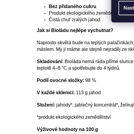
Bez přidaného cukru
Nast
Produkt ekologického zemědělství
Čistá chuť zralých jahod
Jak si Bioládu nejlépe vychutnat?
Naprosto skvělá bude na teplých palačinkách
máslem. My ji máme ale stejně nejraděj ze sk
Skladování
: Bioláda nemá ráda přímé slunce a
teplotě 4–8 °C a spotřebujte do 4 týdnů.
Podíl ovocné složky:
98 %
V každé sklenici:
113 g jahod
Složení:
jahody*, jablečný koncentrát*, želírují
*produkt ekologického zemědělství
Výživové hodnoty na 100 g