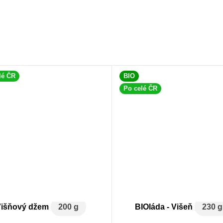
lé ČR
BIO
Po celé ČR
Višňový džem
200 g
BIOláda - Višeň
230 g