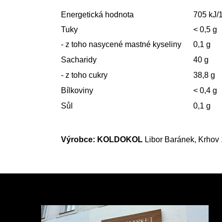
Energetická hodnota
705 kJ/
Tuky
< 0,5 g
- z toho nasycené mastné kyseliny
0,1 g
Sacharidy
40 g
- z toho cukry
38,8 g
Bílkoviny
< 0,4 g
Sůl
0,1 g
Výrobce: KOLDOKOL
Libor Baránek, Krhov 
Z
á
p
a
t