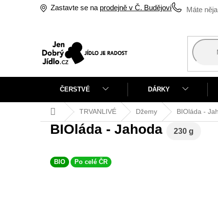
Přejít
Zastavte se na
prodejně v Č. Budějovicích
na
obsah
ČERSTVÉ
DÁRKY
Domů
TRVANLIVÉ
Džemy
BIOláda - J
BIOláda - Jahoda
230 g
BIO
Po celé ČR