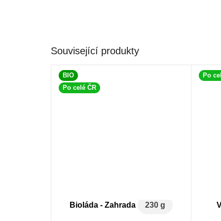
Související produkty
BIO
Po ce
Po celé ČR
Bioláda - Zahrada
230 g