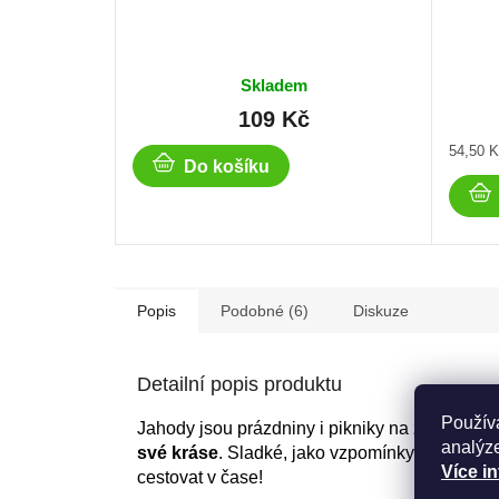
Skladem
109 Kč
Měrná
54,50 K
Do košíku
cena:
Popis
Podobné (6)
Diskuze
Detailní popis produktu
Použív
Jahody jsou prázdniny i pikniky na zahradě. 
analýze
své kráse
. Sladké, jako vzpomínky na léto.
Více i
cestovat v čase!