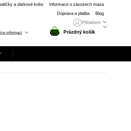
balíčky a dárkové koše
Informace o závozech masa
Doprava a platba
Blog
Přihlášení
NÁKUPNÍ
Prázdný košík
íce informací
KOŠÍK