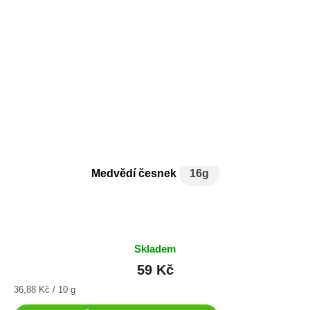
Medvědí česnek
16g
Skladem
59 Kč
Měrná
36,88 Kč / 10 g
cena: