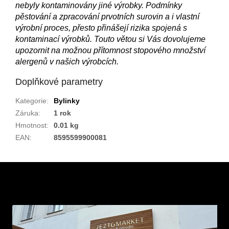
nebyly kontaminovány jiné výrobky. Podmínky
pěstování a zpracování prvotních surovin a i vlastní
výrobní proces, přesto přinášejí rizika spojená s
kontaminací výrobků. Touto větou si Vás dovolujeme
upozornit na možnou přítomnost stopového množství
alergenů v našich výrobcích.
Doplňkové parametry
Kategorie
:
Bylinky
Záruka
:
1 rok
Hmotnost
:
0.01 kg
EAN
:
8595599900081
Z
á
p
a
t
í