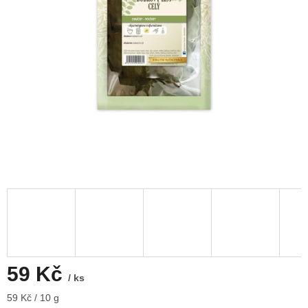
59 Kč
/ ks
Měrná
59 Kč / 10 g