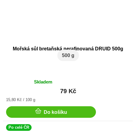
Mořská sůl bretaňská nerafinovaná DRUID 500g
500 g
Skladem
Průměrné
hodnocení
79 Kč
produktu
Měrná
15,80 Kč / 100 g
je
cena:
5,0
z
Do košíku
5
hvězdiček.
Po celé ČR