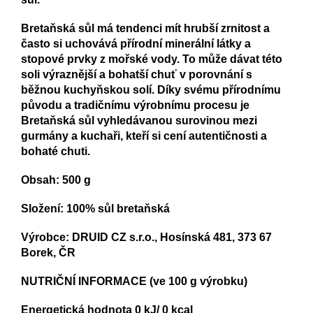
Bretaňská sůl má tendenci mít hrubší zrnitost a
často si uchovává přírodní minerální látky a
stopové prvky z mořské vody. To může dávat této
soli výraznější a bohatší chuť v porovnání s
běžnou kuchyňskou solí. Díky svému přírodnímu
původu a tradičnímu výrobnímu procesu je
Bretaňská sůl vyhledávanou surovinou mezi
gurmány a kuchaři, kteří si cení autentičnosti a
bohaté chuti.
Obsah: 500 g
Složení: 100% sůl bretaňská
Výrobce: DRUID CZ s.r.o., Hosínská 481, 373 67
Borek, ČR
NUTRIČNÍ INFORMACE (ve 100 g výrobku)
Energetická hodnota 0 kJ/ 0 kcal