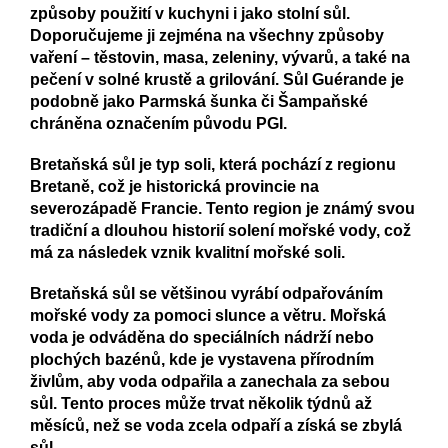
způsoby použití v kuchyni i jako stolní sůl.
Doporučujeme ji zejména na všechny způsoby
vaření – těstovin, masa, zeleniny, vývarů, a také na
pečení v solné krustě a grilování. Sůl Guérande je
podobně jako Parmská šunka či Šampaňské
chráněna označením původu PGI.
Bretaňská sůl je typ soli, která pochází z regionu
Bretaně, což je historická provincie na
severozápadě Francie. Tento region je známý svou
tradiční a dlouhou historií solení mořské vody, což
má za následek vznik kvalitní mořské soli.
Bretaňská sůl se většinou vyrábí odpařováním
mořské vody za pomoci slunce a větru. Mořská
voda je odváděna do speciálních nádrží nebo
plochých bazénů, kde je vystavena přírodním
živlům, aby voda odpařila a zanechala za sebou
sůl. Tento proces může trvat několik týdnů až
měsíců, než se voda zcela odpaří a získá se zbylá
sůl.