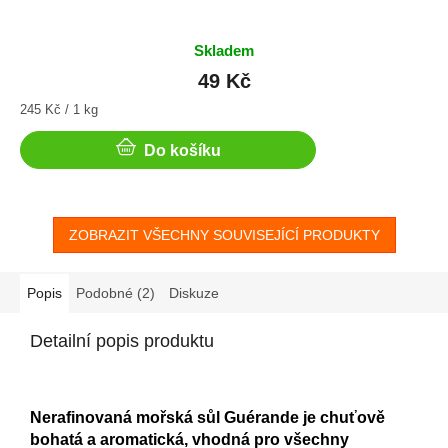
Skladem
49 Kč
Měrná
245 Kč / 1 kg
cena:
Do košíku
ZOBRAZIT VŠECHNY SOUVISEJÍCÍ PRODUKTY
Popis
Podobné (2)
Diskuze
Detailní popis produktu
Nerafinovaná mořská sůl Guérande je chuťově
bohatá a aromatická, vhodná pro všechny