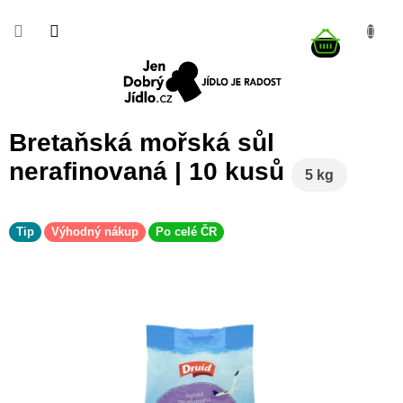
Přejít
na
NÁKUP
obsah
KOŠÍK
Bretaňská mořská sůl
nerafinovaná | 10 kusů
5 kg
Tip
Výhodný nákup
Po celé ČR