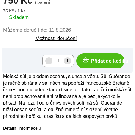
750 Kč
/ balení
Měrná
75 Kč / 1 ks
cena:
Skladem
Můžeme doručit do:
11.8.2026
Možnosti doručení
Přidat do košíku
Mořská sůl je plodem oceánu, slunce a větru. Sůl Guérande
je ručně sbírána v salinách na pobřeží francouzské Bretaně
řemeslnou metodou starou tisíce let. Tato tradiční mořská sůl
není proplachovaná ani rafinovaná a je bez jakýchkoliv
přísad. Na rozdíl od průmyslových solí má sůl Guérande
nižší obsah sodíku a odlišné minerální složení, včetně
přírodního hořčíku, draslíku a dalších stopových prvků.
Detailní informace