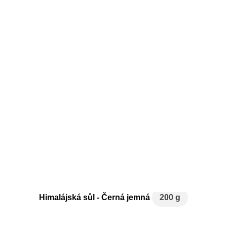
Himalájská sůl - Černá jemná
200 g