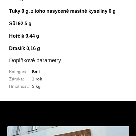
Tuky 0 g, z toho nasycené mastné kyseliny 0 g
Sůl 92,5 g
Hořčík 0,44 g
Draslík 0,16 g
Doplňkové parametry
Kategorie
:
Soli
Záruka
:
1 rok
Hmotnost
:
5 kg
Z
á
p
a
t