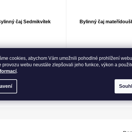
ylinný čaj Sedmikvítek
Bylinný čaj mateřídouš
Skladem
Skladem
áme cookies, abychom Vám umožnili pohodlné prohlížení webu
79 Kč
59 Kč
 provozu webu neustále zlepšovali jeho funkce, výkon a použit
Měrná
nformací
.
/ 100 g
196,67 Kč / 100 g
cena:
Do košíku
Do košíku
avení
Souh