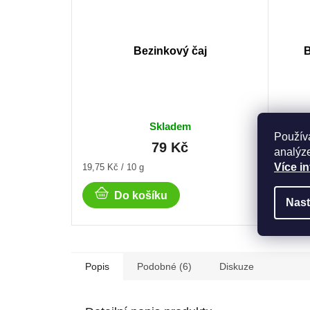
Bezinkový čaj
B
Skladem
Použív
79 Kč
analýze
Měrná
Měrná
Více i
19,75 Kč / 10 g
395 Kč 
cena:
cena:
Do košíku
Nast
Popis
Podobné (6)
Diskuze