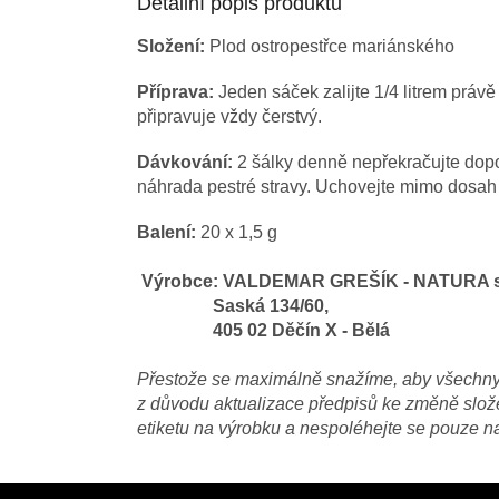
Detailní popis produktu
Složení:
Plod ostropestřce mariánského
Příprava:
Jeden sáček zalijte 1/4 litrem práv
připravuje vždy čerstvý.
Dávkování:
2 šálky denně nepřekračujte dop
náhrada pestré stravy. Uchovejte mimo dosah 
Balení:
20 x 1,5 g
Výrobce: VALDEMAR GREŠÍK - NATURA s.
Saská 134/60,
405 02 Děčín X - Bělá
Přestože se maximálně snažíme, aby všechny i
z důvodu aktualizace předpisů ke změně složek
etiketu na výrobku a nespoléhejte se pouze n
Z