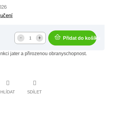
026
ručení
Přidat do košíku
unkci jater a přirozenou obranyschopnost.
HLÍDAT
SDÍLET