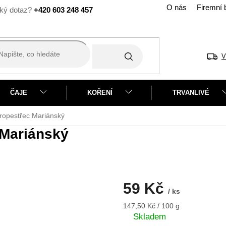
O nás
Firemní 
+420 603 248 457
V
ČAJE
KOŘENÍ
TRVANLIVÉ
tropestřec Mariánský
 Mariánský
59 Kč
/ ks
Měrná
147,50 Kč / 100 g
cena:
Skladem