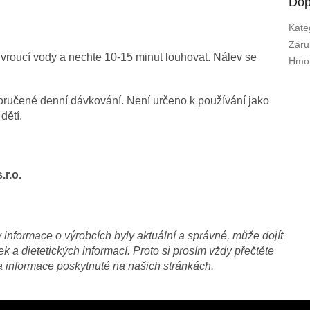
Dop
Kate
Záru
ě vroucí vody a nechte 10-15 minut louhovat. Nálev se
Hmot
oručené denní dávkování. Není určeno k používání jako
dětí.
r.o.
nformace o výrobcích byly aktuální a správné, může dojít
 a dietetických informací. Proto si prosím vždy přečtěte
a informace poskytnuté na našich stránkách.