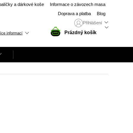
balíčky a dárkové koše
Informace o závozech masa
Doprava a platba
Blog
Přihlášení
NÁKUPNÍ
Prázdný košík
íce informací
KOŠÍK