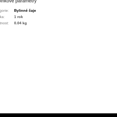
lňkové parametry
gorie
:
Bylinné čaje
ka
:
1 rok
nost
:
0.04 kg