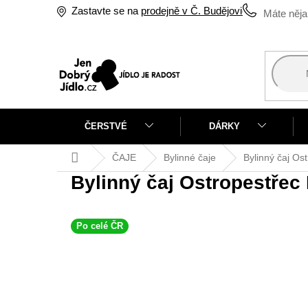
Přejít
Zastavte se na
prodejně v Č. Budějovicích
na
obsah
ČERSTVÉ
DÁRKY
Domů
ČAJE
Bylinné čaje
Bylinný čaj Os
Bylinný čaj Ostropestřec
Po celé ČR