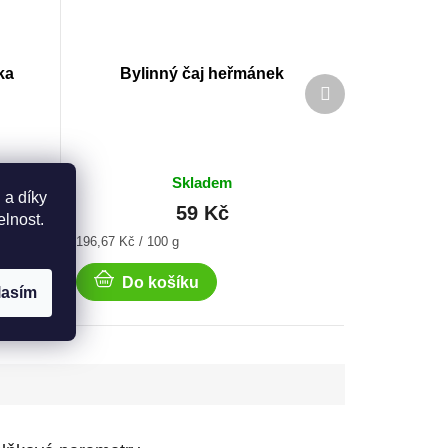
ka
Bylinný čaj heřmánek
Další
produkt
Skladem
 a díky
59 Kč
elnost.
Měrná
196,67 Kč / 100 g
cena:
Do košíku
lasím