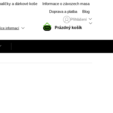
balíčky a dárkové koše
Informace o závozech masa
Doprava a platba
Blog
Přihlášení
NÁKUPNÍ
Prázdný košík
íce informací
KOŠÍK