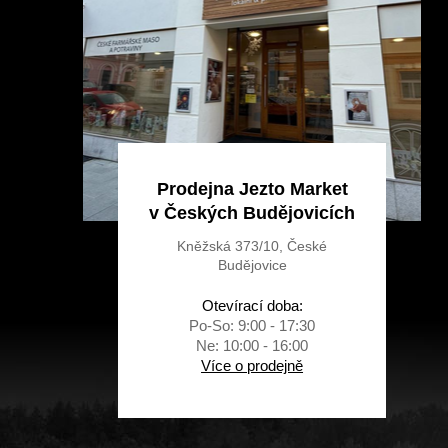
í
Prodejna Jezto Market
v Českých Budějovicích
Kněžská 373/10, České
Budějovice
Otevírací doba:
Po-So: 9:00 - 17:30
Ne: 10:00 - 16:00
Více o prodejně