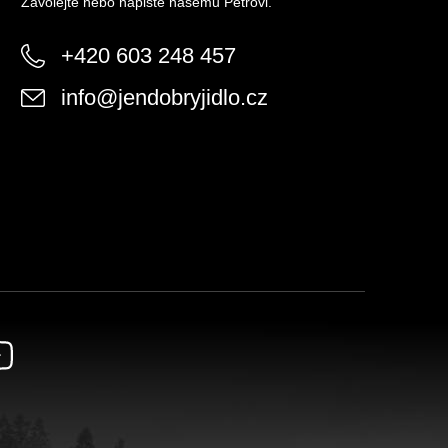
Zavolejte nebo napište našemu Petrovi.
+420 603 248 457
info
@
jendobryjidlo.cz