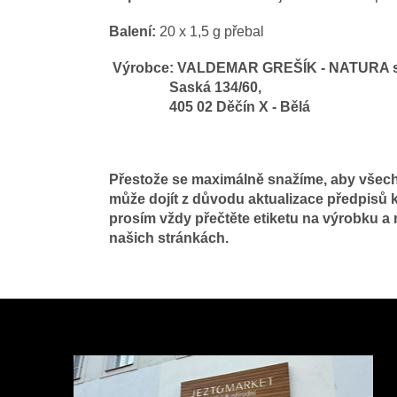
Balení:
20 x 1,5 g přebal
Výrobce: VALDEMAR GREŠÍK - NATURA s.
Saská 134/60,
405 02 Děčín X - Bělá
Přestože se maximálně snažíme, aby všechn
může dojít z důvodu aktualizace předpisů k
prosím vždy přečtěte etiketu na výrobku a
našich stránkách.
Z
á
p
a
t