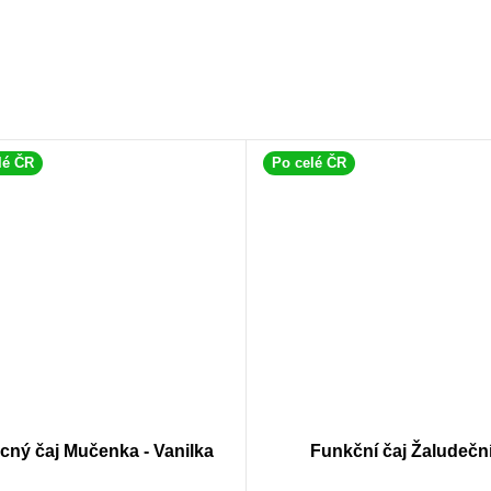
lé ČR
Po celé ČR
cný čaj Mučenka - Vanilka
Funkční čaj Žaludečn