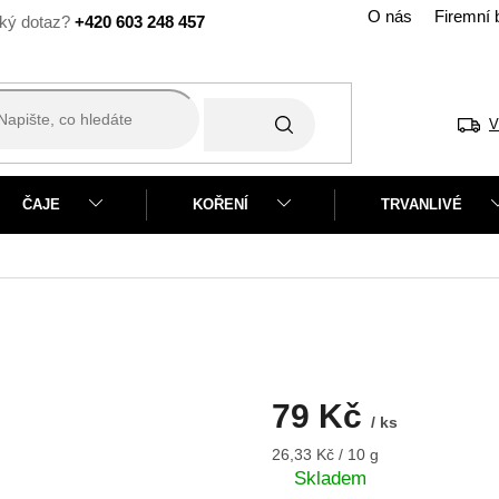
O nás
Firemní 
+420 603 248 457
V
ČAJE
KOŘENÍ
TRVANLIVÉ
79 Kč
/ ks
Měrná
26,33 Kč / 10 g
cena:
Skladem