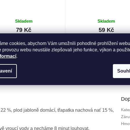
Skladem
Skladem
79 Kč
59 Kč
Měrná
Kč / 100 g
29,50 Kč / 10 g
cena:
áme cookies, abychom Vám umožnili pohodlné prohlížení webu
 provozu webu neustále zlepšovali jeho funkce, výkon a použit
Do košíku
Do košíku
nformací
.
avení
Souh
Dop
Kate
e 22 %, plod jabloně domácí, třapatka nachová nať 15 %,
Záru
Hmot
ávě vroucí vody a necháme 8 minut louhovat.