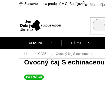
Přejít
Zastavte se na
prodejně v Č. Budějovicích
na
obsah
ČERSTVÉ
DÁRKY
Domů
ČAJE
Ovocný čaj S echinaceou
Ovocný čaj S echinaceou
Po celé ČR