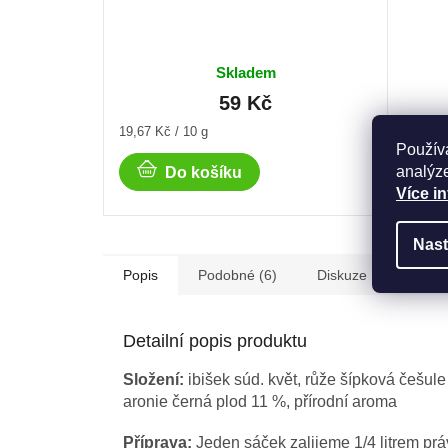
Skladem
59 Kč
Měrná
Měrná
19,67 Kč / 10 g
197,50 
cena:
cena:
Použív
analýze
Do košíku
Více i
Nast
Popis
Podobné (6)
Diskuze
Detailní popis produktu
Složení:
ibišek súd. květ, růže šípková češul
aronie černá plod 11 %, přírodní aroma
Příprava:
Jeden sáček zalijeme 1/4 litrem pr