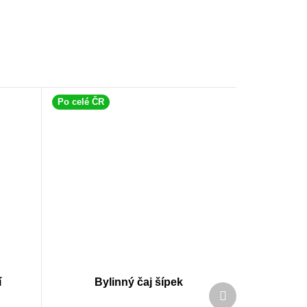
Po celé ČR
í
Bylinný čaj šípek
Další
produkt