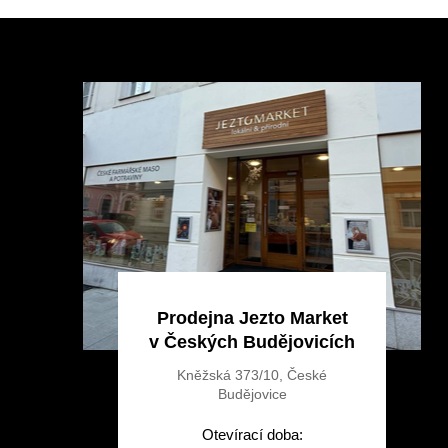
Z
á
p
a
t
í
Prodejna Jezto Market
v Českých Budějovicích
Kněžská 373/10, České
Budějovice
Otevírací doba: