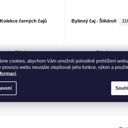
Kolekce černých čajů
Bylinný čaj - Štědroň
11
Skladem
Skladem
79 Kč
89 Kč
áme cookies, abychom Vám umožnili pohodlné prohlížení webu
 provozu webu neustále zlepšovali jeho funkce, výkon a použit
Měrná
Kč / 100 g
89 Kč / 1 ks
nformací
.
cena:
Do košíku
Do košíku
avení
Souh