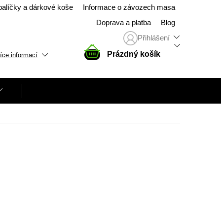
balíčky a dárkové koše
Informace o závozech masa
Doprava a platba
Blog
Přihlášení
NÁKUPNÍ
Prázdný košík
íce informací
KOŠÍK