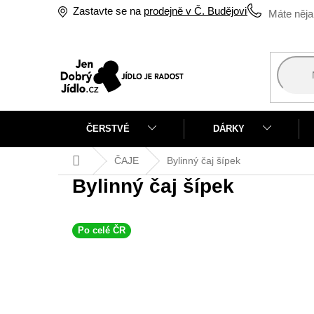
Přejít
Zastavte se na
prodejně v Č. Budějovicích
na
obsah
ČERSTVÉ
DÁRKY
Domů
ČAJE
Bylinný čaj šípek
Bylinný čaj šípek
Po celé ČR