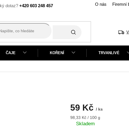
O nás
Firemní 
+420 603 248 457
V
ČAJE
KOŘENÍ
TRVANLIVÉ
59 Kč
/ ks
Měrná
98,33 Kč / 100 g
cena:
Skladem