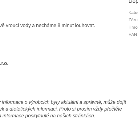
Dop
Kate
Záru
ávě vroucí vody a necháme 8 minut louhovat.
Hmot
EAN
r.o.
nformace o výrobcích byly aktuální a správné, může dojít
 a dietetických informací. Proto si prosím vždy přečtěte
a informace poskytnuté na našich stránkách.