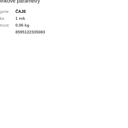
lňkové parametry
gorie
:
ČAJE
ka
:
1 rok
nost
:
0.06 kg
:
8595122335083