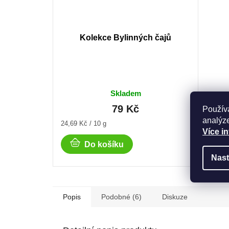
Kolekce Bylinných čajů
Skladem
79 Kč
Použív
analýze
Měrná
Měrná
24,69 Kč / 10 g
202,56 
Více i
cena:
cena:
Do košíku
Nast
Popis
Podobné (6)
Diskuze