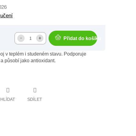
026
ručení
Přidat do košíku
poj v teplém i studeném stavu. Podporuje
a působí jako antioxidant.
HLÍDAT
SDÍLET