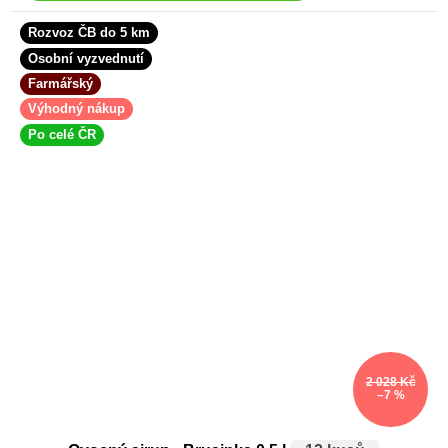
Rozvoz ČB do 5 km
Osobní vyzvednutí
Farmářský
Výhodný nákup
Po celé ČR
2 028 Kč
–7 %