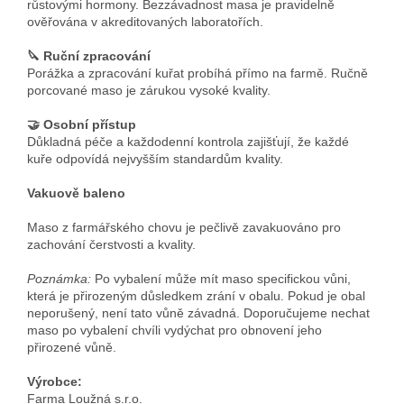
růstovými hormony. Bezzávadnost masa je pravidelně
ověřována v akreditovaných laboratořích.
🔪 Ruční zpracování
Porážka a zpracování kuřat probíhá přímo na farmě. Ručně
porcované maso je zárukou vysoké kvality.
🤝 Osobní přístup
Důkladná péče a každodenní kontrola zajišťují, že každé
kuře odpovídá nejvyšším standardům kvality.
Vakuově baleno
Maso z farmářského chovu je pečlivě zavakuováno pro
zachování čerstvosti a kvality.
Poznámka:
Po vybalení může mít maso specifickou vůni,
která je přirozeným důsledkem zrání v obalu. Pokud je obal
neporušený, není tato vůně závadná. Doporučujeme nechat
maso po vybalení chvíli vydýchat pro obnovení jeho
přirozené vůně.
Výrobce:
Farma Loužná s.r.o.