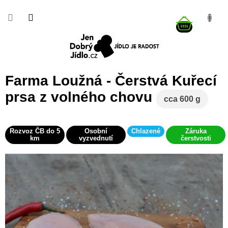
Přejít
na
NÁKUP
obsah
KOŠÍK
Farma Loužná - Čerstvá Kuřecí
prsa z volného chovu
cca 600 g
Rozvoz ČB do 5
Osobní
Chlazené
Záruka
km
vyzvednutí
čerstvosti