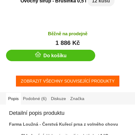
Ovocný sirup - Brusinka 0,5 l
12 kusů
Běžně na prodejně
1 886 Kč
Do košíku
ZOBRAZIT VŠECHNY SOUVISEJÍCÍ PRODUKTY
Popis
Podobné (6)
Diskuze
Značka
Detailní popis produktu
Farma Loužná - Čerstvá Kuřecí prsa z volného chovu