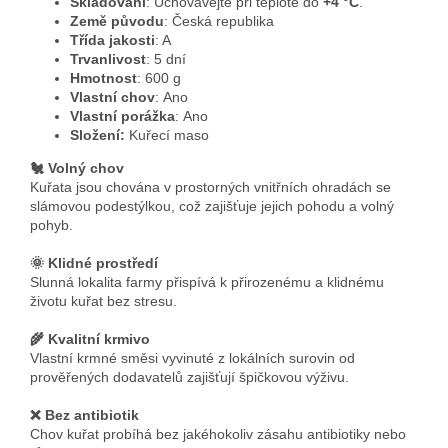
Skladování
: Uchovávejte při teplotě do
+4 °C
.
Země původu
: Česká republika
Třída jakosti
: A
Trvanlivost
: 5 dní
Hmotnost
: 600 g
Vlastní chov
:
Ano
Vlastní porážka
:
Ano
Složení:
Kuřecí maso
🐔 Volný chov
Kuřata jsou chována v prostorných vnitřních ohradách se
slámovou podestýlkou, což zajišťuje jejich pohodu a volný
pohyb.
🌞 Klidné prostředí
Slunná lokalita farmy přispívá k přirozenému a klidnému
životu kuřat bez stresu.
🌾 Kvalitní krmivo
Vlastní krmné směsi vyvinuté z lokálních surovin od
prověřených dodavatelů zajišťují špičkovou výživu.
❌ Bez antibiotik
Chov kuřat probíhá bez jakéhokoliv zásahu antibiotiky nebo