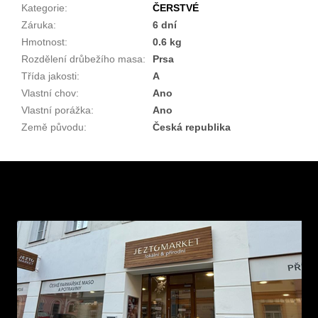
Kategorie
:
ČERSTVÉ
Záruka
:
6 dní
Hmotnost
:
0.6 kg
Rozdělení drůbežího masa
:
Prsa
Třída jakosti
:
A
Vlastní chov
:
Ano
Vlastní porážka
:
Ano
Země původu
:
Česká republika
Z
á
p
a
t
í