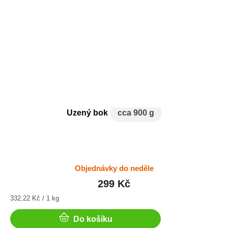
Uzený bok
cca 900 g
Objednávky do neděle
299 Kč
Měrná
332,22 Kč / 1 kg
cena:
Do košíku