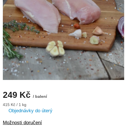
249 Kč
/ balení
Měrná
415 Kč / 1 kg
cena:
Objednávky do úterý
Možnosti doručení