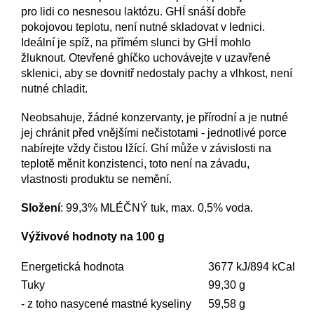
pro lidi co nesnesou laktózu. GHÍ snáší dobře
pokojovou teplotu, není nutné skladovat v lednici.
Ideální je spíž, na přímém slunci by GHÍ mohlo
žluknout. Otevřené ghíčko uchovávejte v uzavřené
sklenici, aby se dovnitř nedostaly pachy a vlhkost, není
nutné chladit.
Neobsahuje, žádné konzervanty, je přírodní a je nutné
jej chránit před vnějšími nečistotami - jednotlivé porce
nabírejte vždy čistou lžící. Ghí může v závislosti na
teplotě měnit konzistenci, toto není na závadu,
vlastnosti produktu se nemění.
Složení
:
99,3% MLÉČNÝ tuk, max. 0,5% voda.
Výživové hodnoty na 100 g
Energetická hodnota
3677 kJ/894 kCal
Tuky
99,30 g
- z toho nasycené mastné kyseliny
59,58 g