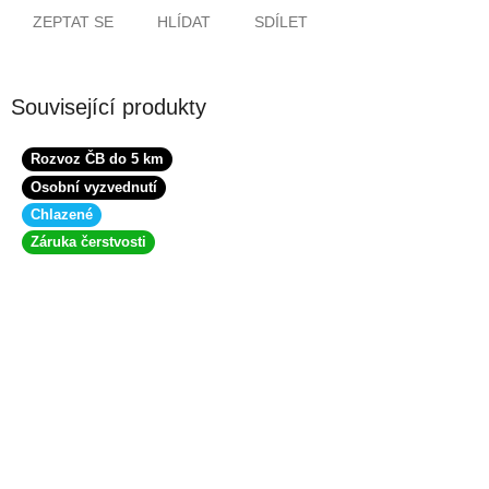
ZEPTAT SE
HLÍDAT
SDÍLET
Související produkty
Rozvoz ČB do 5 km
Osobní vyzvednutí
Chlazené
Záruka čerstvosti