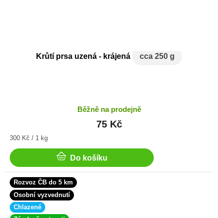
Krůtí prsa uzená - krájená
cca 250 g
Běžně na prodejně
75 Kč
Měrná
300 Kč / 1 kg
cena:
Do košíku
Rozvoz ČB do 5 km
Osobní vyzvednutí
Chlazené