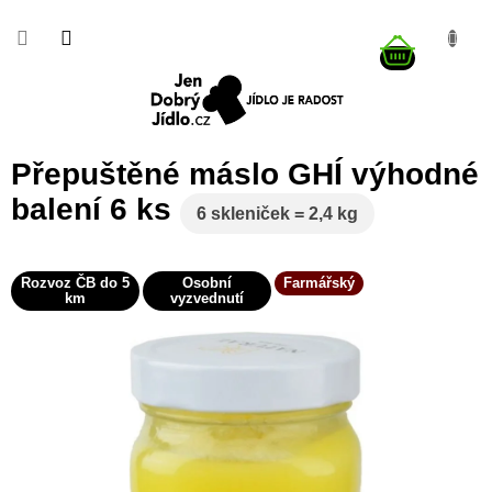
Přejít
na
NÁKUP
obsah
KOŠÍK
Přepuštěné máslo GHÍ výhodné
balení 6 ks
6 skleniček = 2,4 kg
Rozvoz ČB do 5
Osobní
Farmářský
km
vyzvednutí