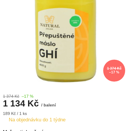
1 374 Kč
–17 %
1 374 Kč
–17 %
1 134 Kč
/ balení
Měrná
189 Kč / 1 ks
cena:
Na objednávku do 1 týdne