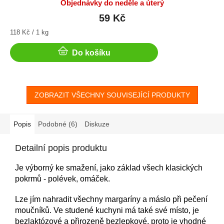
Objednávky do neděle a úterý
59 Kč
Měrná
118 Kč / 1 kg
cena:
Do košíku
ZOBRAZIT VŠECHNY SOUVISEJÍCÍ PRODUKTY
Popis
Podobné (6)
Diskuze
Detailní popis produktu
Je výborný ke smažení, jako základ všech klasických
pokrmů - polévek, omáček.
Lze jím nahradit všechny margaríny a máslo při pečení
moučníků. Ve studené kuchyni má také své místo, je
bezlaktózové a přirozeně bezlepkové, proto je vhodné