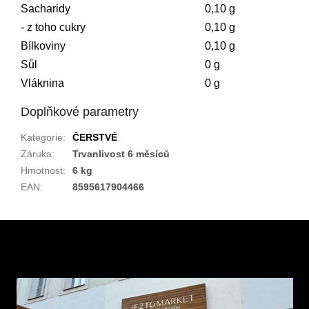
Sacharidy
0,10 g
- z toho cukry
0,10 g
Bílkoviny
0,10 g
Sůl
0 g
Vláknina
0 g
Doplňkové parametry
Kategorie
:
ČERSTVÉ
Záruka
:
Trvanlivost 6 měsíců
Hmotnost
:
6 kg
EAN
:
8595617904466
Z
á
p
a
t
í