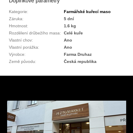
Doplňkové parametry
Kategorie
:
Farmářské kuřecí maso
Záruka
:
5 dní
Hmotnost
:
1.6 kg
Rozdělení drůbežího masa
:
Celé kuře
Vlastní chov
:
Ano
Vlastní porážka
:
Ano
Výrobce
:
Farma Druhaz
Země původu
:
Česká republika
Z
á
p
a
t
í