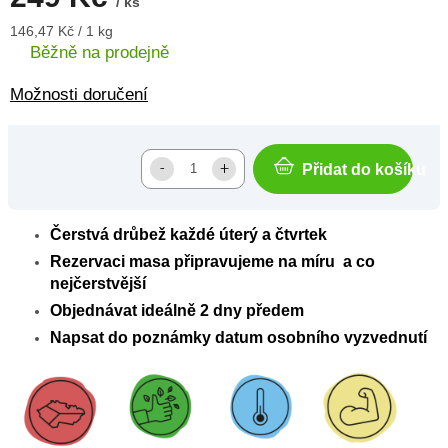
/ ks
Měrná
146,47 Kč / 1 kg
cena:
Běžně na prodejně
Možnosti doručení
Přidat do košíku
Čerstvá drůbež každé úterý a čtvrtek
Rezervaci masa připravujeme na míru a co
nejčerstvější
Objednávat ideálně 2 dny předem
Napsat do poznámky datum osobního vyzvednutí