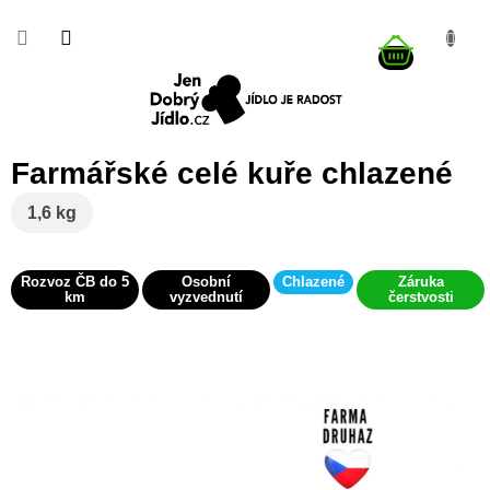
Přejít
na
NÁKUP
obsah
KOŠÍK
Farmářské celé kuře chlazené
1,6 kg
Rozvoz ČB do 5
Osobní
Chlazené
Záruka
km
vyzvednutí
čerstvosti