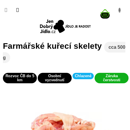
Přejít
na
NÁKUP
obsah
KOŠÍK
Farmářské kuřecí skelety
cca 500
g
Rozvoz ČB do 5
Osobní
Chlazené
Záruka
km
vyzvednutí
čerstvosti