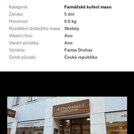
Kategorie
:
Farmářské kuřecí maso
Záruka
:
5 dní
Hmotnost
:
0.5 kg
Rozdělení drůbežího masa
:
Skelety
Vlastní chov
:
Ano
Vlastní porážka
:
Ano
Výrobce
:
Farma Druhaz
Země původu
:
Česká republika
Z
á
p
a
t
í