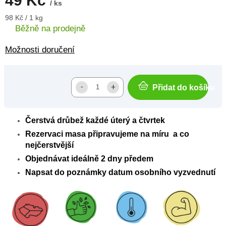
49 Kč
/ ks
Měrná
98 Kč / 1 kg
cena:
Běžně na prodejně
Možnosti doručení
Přidat do košíku
Čerstvá drůbež každé úterý a čtvrtek
Rezervaci masa připravujeme na míru a co
nejčerstvější
Objednávat ideálně 2 dny předem
Napsat do poznámky datum osobního vyzvednutí