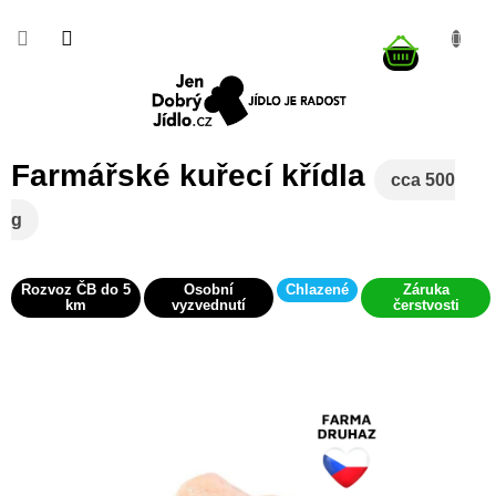
Přejít
na
NÁKUP
obsah
KOŠÍK
Farmářské kuřecí křídla
cca 500
g
Rozvoz ČB do 5
Osobní
Chlazené
Záruka
km
vyzvednutí
čerstvosti