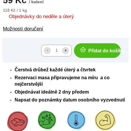
59 Kč
/ balení
Měrná
118 Kč / 1 kg
cena:
Objednávky do neděle a úterý
Možnosti doručení
Přidat do košíku
Čerstvá drůbež každé úterý a čtvrtek
Rezervaci masa připravujeme na míru a co
nejčerstvější
Objednávat ideálně 2 dny předem
Napsat do poznámky datum osobního vyzvednutí