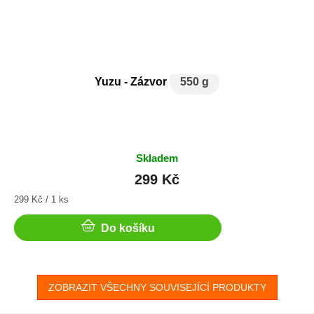
Yuzu - Zázvor
550 g
Skladem
299 Kč
Měrná
299 Kč / 1 ks
cena:
Do košíku
ZOBRAZIT VŠECHNY SOUVISEJÍCÍ PRODUKTY