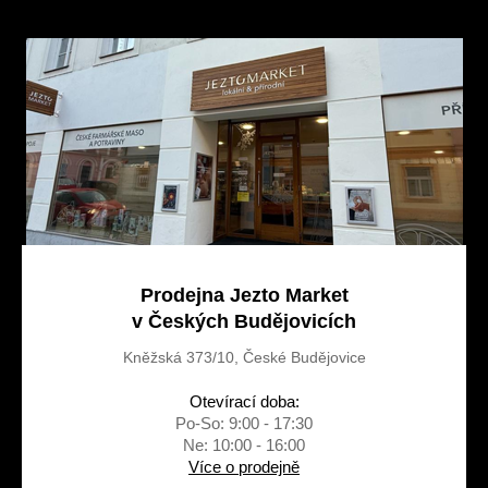
p
a
t
í
Prodejna Jezto Market
v Českých Budějovicích
Kněžská 373/10, České Budějovice
Otevírací doba:
Po-So: 9:00 - 17:30
Ne: 10:00 - 16:00
Více o prodejně