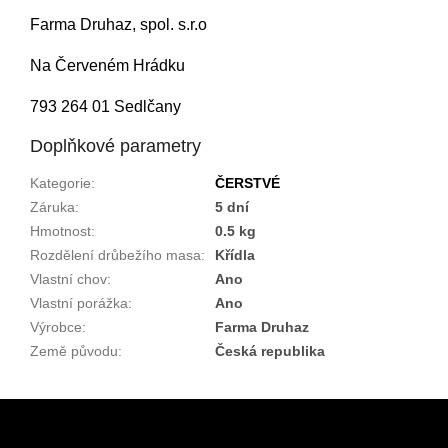
Farma Druhaz, spol. s.r.o
Na Červeném Hrádku
793 264 01 Sedlčany
Doplňkové parametry
Kategorie
:
ČERSTVÉ
Záruka
:
5 dní
Hmotnost
:
0.5 kg
Rozdělení drůbežího masa
:
Křídla
Vlastní chov
:
Ano
Vlastní porážka
:
Ano
Výrobce
:
Farma Druhaz
Země původu
:
Česká republika
Z
á