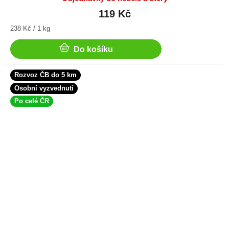
119 Kč
Měrná
238 Kč / 1 kg
cena:
Do košíku
Rozvoz ČB do 5 km
Osobní vyzvednutí
Po celé ČR