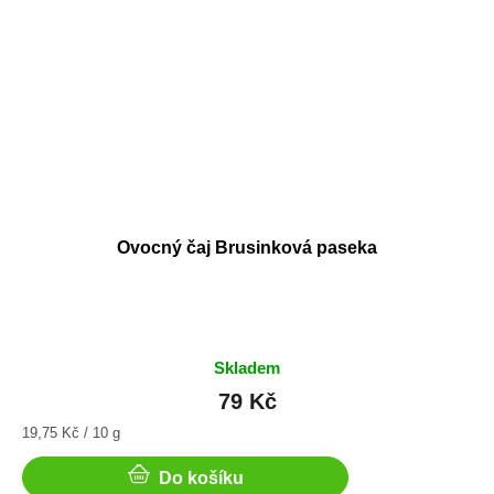
Ovocný čaj Brusinková paseka
Skladem
79 Kč
Měrná
19,75 Kč / 10 g
cena:
Do košíku