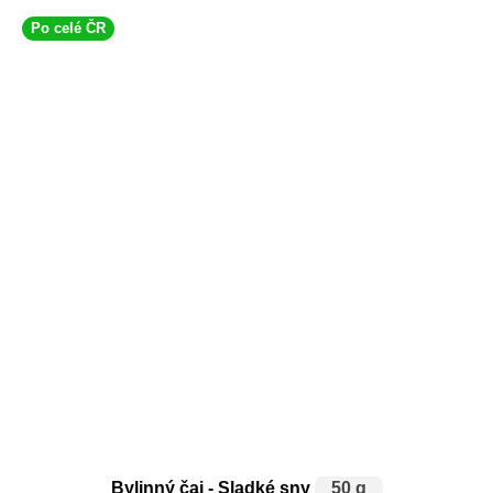
Po celé ČR
Bylinný čaj - Sladké sny
50 g