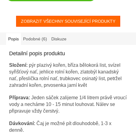
ZOBRAZIT VŠECHNY SOUVISEJÍCÍ PRODUKTY
Popis
Podobné (6)
Diskuze
Detailní popis produktu
Složení:
pýr plazivý kořen, bříza bělokorá list, svízel
syřišťový nať, jehlice rolní kořen, zlatobýl kanadský
nať, přeslička rolní nať, trubkovec osinatý list, petržel
zahradní kořen, prvosenka jarní květ
Příprava:
Jeden sáček zalijeme 1/4 litrem právě vroucí
vody a necháme 10 - 15 minut louhovat. Nálev se
připravuje vždy čerstvý.
Dávkování:
Čaj je možné pít dlouhodobě, 1-3 x
denně.