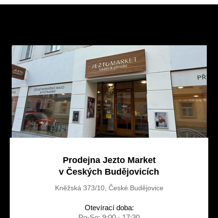
Z
á
p
a
t
í
Prodejna Jezto Market
v Českých Budějovicích
Kněžská 373/10, České Budějovice
Otevírací doba:
Po-So: 9:00 - 17:30