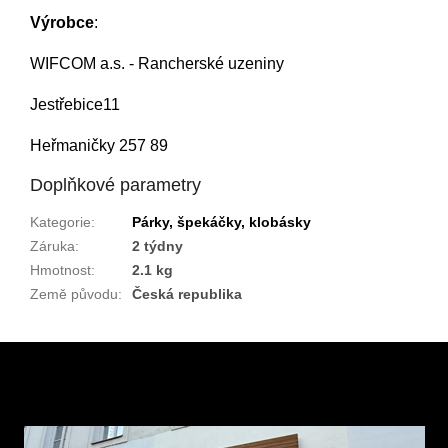
Výrobce
:
WIFCOM a.s. - Rancherské uzeniny
Jestřebice11
Heřmaničky 257 89
Doplňkové parametry
Kategorie
:
Párky, špekáčky, klobásky
Záruka
:
2 týdny
Hmotnost
:
2.1 kg
Země původu
:
Česká republika
Z
á
p
a
t