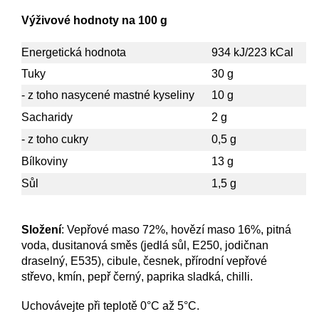
Výživové hodnoty na 100 g
Energetická hodnota
934 kJ/223 kCal
Tuky
30 g
- z toho nasycené mastné kyseliny
10 g
Sacharidy
2 g
- z toho cukry
0,5 g
Bílkoviny
13 g
Sůl
1,5 g
Složení
:
Vepřové maso 72%, hovězí maso 16%, pitná
voda, dusitanová směs (jedlá sůl, E250, jodičnan
draselný, E535), cibule, česnek, přírodní vepřové
střevo, kmín, pepř černý, paprika sladká, chilli.
Uchovávejte při teplotě 0°C až 5°C.