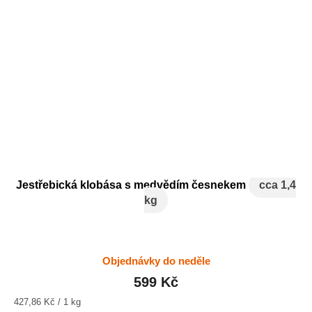
Jestřebická klobása s medvědím česnekem
cca 1,4
kg
Objednávky do neděle
599 Kč
Měrná
427,86 Kč / 1 kg