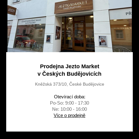
í
Prodejna Jezto Market
v Českých Budějovicích
Kněžská 373/10, České Budějovice
Otevírací doba:
Po-So: 9:00 - 17:30
Ne: 10:00 - 16:00
Více o prodejně