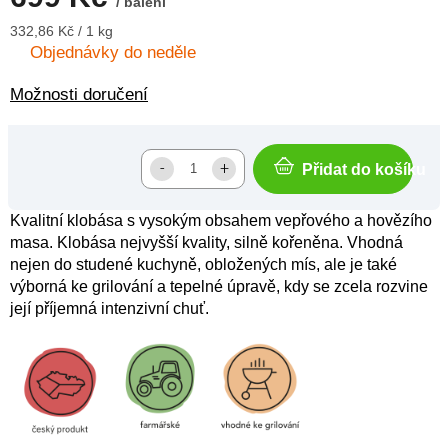
/ balení
Měrná
332,86 Kč / 1 kg
cena:
Objednávky do neděle
Možnosti doručení
Přidat do košíku
Kvalitní klobása s vysokým obsahem vepřového a hovězího
masa. Klobása nejvyšší kvality, silně kořeněna. Vhodná
nejen do studené kuchyně, obložených mís, ale je také
výborná ke grilování a tepelné úpravě, kdy se zcela rozvine
její příjemná intenzivní chuť.