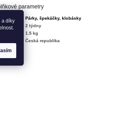
lňkové parametry
gorie
:
Párky, špekáčky, klobásky
 a díky
ka
:
2 týdny
elnost.
nost
:
1.5 kg
ě původu
:
Česká republika
lasím