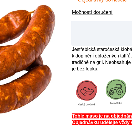
Možnosti doručení
Jestřebická staročeská klobá
k doplnění obložených talíř
tradičně na gril. Neobsahuj
je bez lepku.
Tohle maso je na objednán
Objednávku udělejte vždy 