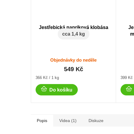
Jestřebická papriková klobása
Je
cca 1,4 kg
m
Objednávky do neděle
549 Kč
Měrná
Měrná
366 Kč / 1 kg
399 Kč 
cena:
cena:
Do košíku
Popis
Videa (1)
Diskuze