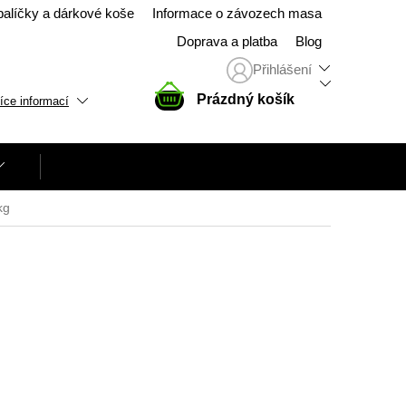
balíčky a dárkové koše
Informace o závozech masa
Doprava a platba
Blog
Přihlášení
NÁKUPNÍ
Prázdný košík
íce informací
KOŠÍK
kg