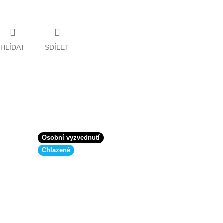
HLÍDAT
SDÍLET
Osobní vyzvednutí
Chlazené