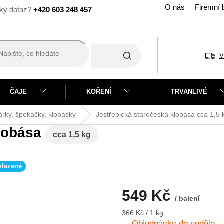
O nás
Firemní 
+420 603 248 457
V
ČAJE
KOŘENÍ
TRVANLIVÉ
árky, špekáčky, klobásky
Jestřebická staročeská klobása
cca 1,5 
klobása
cca 1,5 kg
hlazené
549 Kč
/ balení
Měrná
366 Kč / 1 kg
cena:
Objednávky do neděle