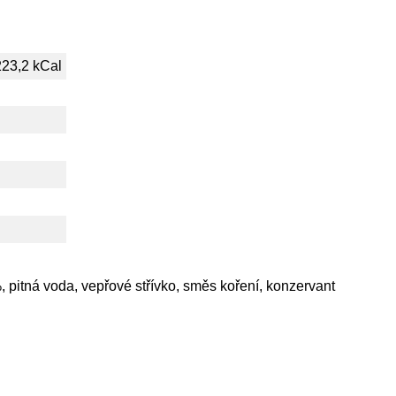
223,2 kCal
itná voda, vepřové střívko, směs koření, konzervant