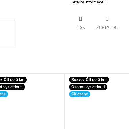
Detailní informace
TISK
ZEPTAT SE
z ČB do 5 km
Rozvoz ČB do 5 km
í vyzvednutí
Osobní vyzvednutí
ené
Chlazené