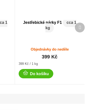
ca 1
Jestřebické párky F1
cca 1
Další
kg
produkt
Objednávky do neděle
399 Kč
Měrná
399 Kč / 1 kg
cena:
Do košíku