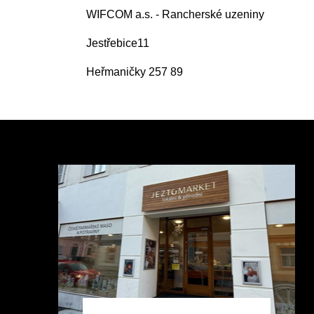
WIFCOM a.s. - Rancherské uzeniny
Jestřebice11
Heřmaničky 257 89
Z
á
p
a
t
í