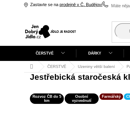
Přejít
Zastavte se na
prodejně v Č. Budějovicích
na
obsah
ČERSTVÉ
DÁRKY
Domů
ČERSTVÉ
Uzeniny větší balení
P
Jestřebická staročeská 
Rozvoz ČB do 5
Osobní
Farmářský
C
km
vyzvednutí