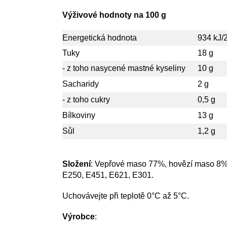
Výživové hodnoty na 100 g
Energetická hodnota
934 kJ/
Tuky
18 g
- z toho nasycené mastné kyseliny
10 g
Sacharidy
2 g
- z toho cukry
0,5 g
Bílkoviny
13 g
Sůl
1,2 g
Složení
:
Vepřové maso 77%, hovězí maso 8%, p
E250, E451, E621, E301.
Uchovávejte při teplotě 0°C až 5°C.
Výrobce
: