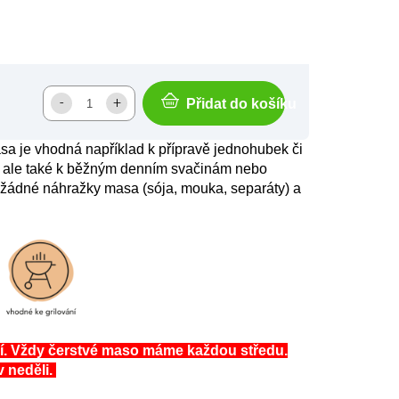
Přidat do košíku
sa je vhodná například k přípravě jednohubek či
ů, ale také k běžným denním svačinám nebo
e žádné náhražky masa (sója, mouka, separáty) a
í. Vždy čerstvé maso máme každou středu.
v neděli.