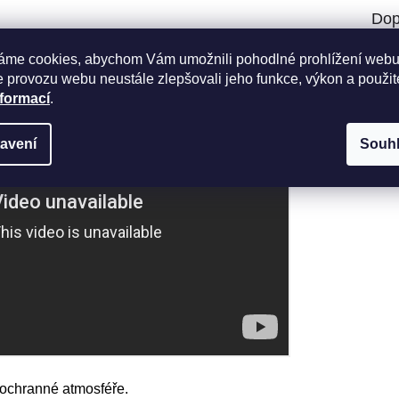
Dop
Kate
áme cookies, abychom Vám umožnili pohodlné prohlížení webu
Záru
 provozu webu neustále zlepšovali jeho funkce, výkon a použit
Hmot
nformací
.
Zem
avení
Souh
 ochranné atmosféře
.