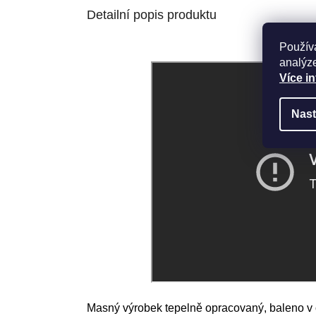
Detailní popis produktu
Použív
analýze
Více i
Nast
Masný výrobek tepelně opracovaný, baleno v