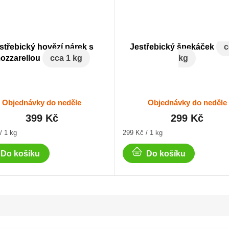
střebický hovězí párek s
Jestřebický špekáček
c
ozzarellou
cca 1 kg
kg
Objednávky do neděle
Objednávky do neděle
399 Kč
299 Kč
Měrná
/ 1 kg
299 Kč / 1 kg
cena:
Do košíku
Do košíku