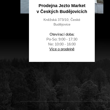
Prodejna Jezto Market
v Českých Budějovicích
Kněžská 373/10, České
Budějovice
Otevírací doba:
Po-So: 9:00 - 17:30
Ne: 10:00 - 16:00
Více o prodejně