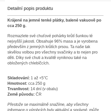
Detailní popis produktu
Krájené na jemné tenké plátky, balené vakuově po
cca 250 g.
Rozmazlete své chuťové pohárky krůtí šunkou té
nejvyšší jakosti. Obsahuje 96% masa a je vyrobena
především z jemných krůtích prsou. Ta naše tak
skvělou volbou pro všechny svačinky a to nejen pro
děti. Díky své chuti a kvalitě vyniknou také na
obložených chlebíčcích.
Skladování:
1 až +5°C
Hmotnost:
cca 250 g
Trvanlivost:
14 dní (v obalu)
Země původu:
ČR
Přestože se maximálně snažíme, aby všechny
informace o výrobcích byly aktuální a správné, může