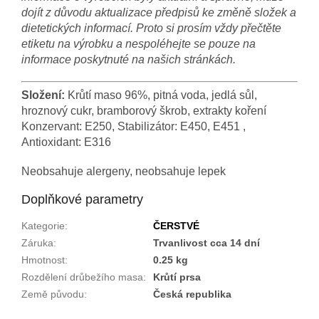
dojít z důvodu aktualizace předpisů ke změně složek a
dietetických informací. Proto si prosím vždy přečtěte
etiketu na výrobku a nespoléhejte se pouze na
informace poskytnuté na našich stránkách.
Složení:
Krůtí maso 96%, pitná voda, jedlá sůl,
hroznový cukr, bramborový škrob, extrakty koření
Konzervant: E250, Stabilizátor: E450, E451 ,
Antioxidant: E316
Neobsahuje alergeny, neobsahuje lepek
Doplňkové parametry
Kategorie
:
ČERSTVÉ
Záruka
:
Trvanlivost cca 14 dní
Hmotnost
:
0.25 kg
Rozdělení drůbežího masa
:
Krůtí prsa
Země původu
:
Česká republika