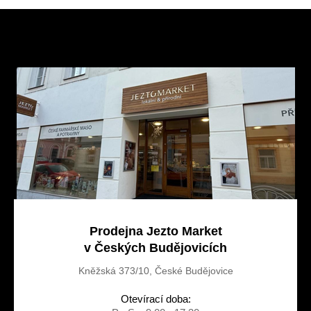
Z
á
p
a
t
í
Prodejna Jezto Market
v Českých Budějovicích
Kněžská 373/10, České Budějovice
Otevírací doba: