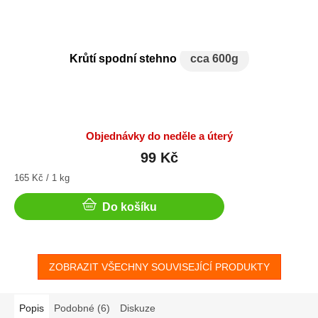
Krůtí spodní stehno
cca 600g
Objednávky do neděle a úterý
99 Kč
Měrná
165 Kč / 1 kg
cena:
Do košíku
ZOBRAZIT VŠECHNY SOUVISEJÍCÍ PRODUKTY
Popis
Podobné (6)
Diskuze