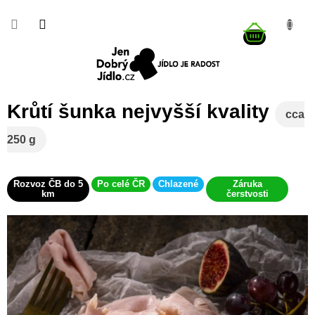
Přejít
na
NÁKUP
obsah
KOŠÍK
Krůtí šunka nejvyšší kvality
cca
250 g
Rozvoz ČB do 5
Po celé ČR
Chlazené
Záruka
km
čerstvosti