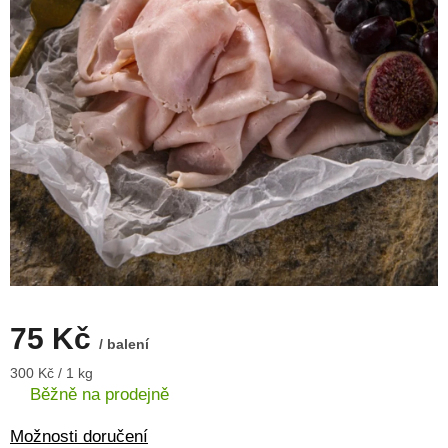
75 Kč
/ balení
Měrná
300 Kč / 1 kg
cena:
Běžně na prodejně
Možnosti doručení