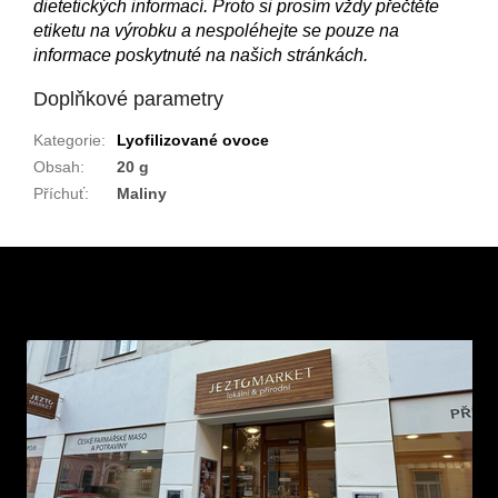
dietetických informací. Proto si prosím vždy přečtěte
etiketu na výrobku a nespoléhejte se pouze na
informace poskytnuté na našich stránkách.
Doplňkové parametry
Kategorie
:
Lyofilizované ovoce
Obsah
:
20 g
Příchuť
:
Maliny
Z
á
p
a
t
í