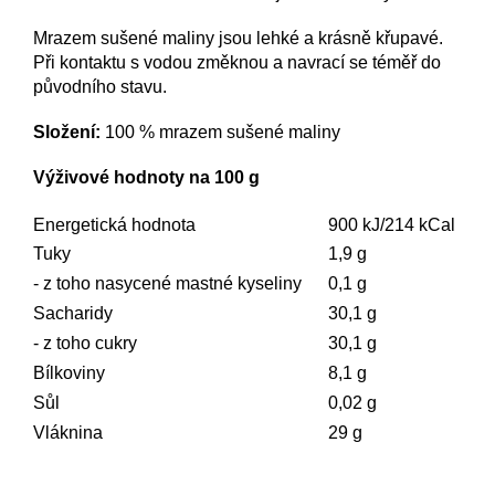
Mrazem sušené maliny jsou lehké a krásně křupavé.
Při kontaktu s vodou změknou a navrací se téměř do
původního stavu.
Složení:
100 % mrazem sušené maliny
Výživové hodnoty na 100 g
Energetická hodnota
900 kJ/214 kCal
Tuky
1,9 g
- z toho nasycené mastné kyseliny
0,1 g
Sacharidy
30,1 g
- z toho cukry
30,1 g
Bílkoviny
8,1 g
Sůl
0,02 g
Vláknina
29 g