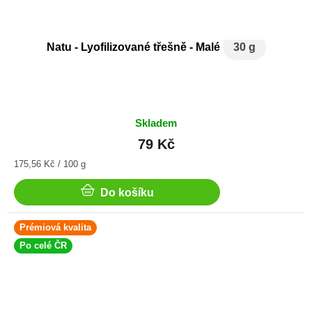
Natu - Lyofilizované třešně - Malé
30 g
Skladem
79 Kč
Měrná
175,56 Kč / 100 g
cena:
Do košíku
Prémiová kvalita
Po celé ČR