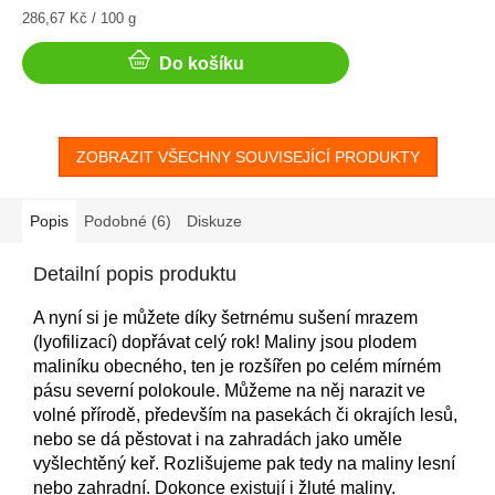
Měrná
286,67 Kč / 100 g
cena:
Do košíku
ZOBRAZIT VŠECHNY SOUVISEJÍCÍ PRODUKTY
Popis
Podobné (6)
Diskuze
Detailní popis produktu
A nyní si je můžete díky šetrnému sušení mrazem
(lyofilizací) dopřávat celý rok! Maliny jsou plodem
maliníku obecného, ten je rozšířen po celém mírném
pásu severní polokoule. Můžeme na něj narazit ve
volné přírodě, především na pasekách či okrajích lesů,
nebo se dá pěstovat i na zahradách jako uměle
vyšlechtěný keř. Rozlišujeme pak tedy na maliny lesní
nebo zahradní. Dokonce existují i žluté maliny.