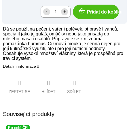
Přidat do košíku
Dá se použít na pečení, vaření polévek, přípravě lívanců,
specialit jako je guláš, omáčky nebo jako přísada do
mletého masa či salátů. Připravuje se z ní známá
pomazánka hummus. Cizrnová mouka je cenná nejen pro
její kulinářské využití, ale i pro její nutriční hodnoty.
Obsahuje vysoké množství vlákniny, která je prospěšná pro
trávicí systém.
Detailní informace
ZEPTAT SE
HLÍDAT
SDÍLET
Související produkty
Po celé ČR