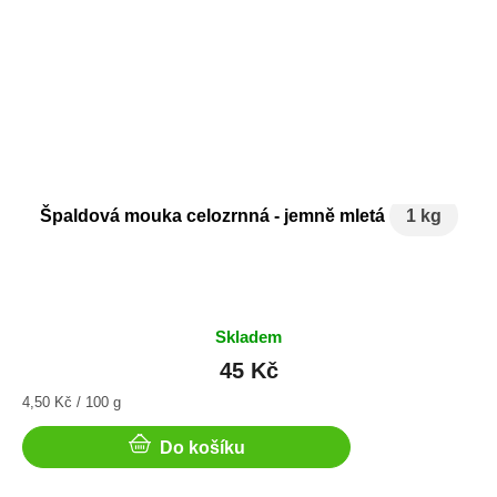
Špaldová mouka celozrnná - jemně mletá
1 kg
Skladem
45 Kč
Měrná
4,50 Kč / 100 g
cena:
Do košíku