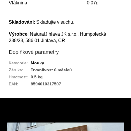
Vláknina
0,07g
Skladování:
Skladujte v suchu.
Výrobce
: NaturalJihlava JK s.r.o., Humpolecká
288/28, 586 01 Jihlava, ČR
Doplňkové parametry
Kategorie
:
Mouky
Záruka
:
Trvanlivost 6 měsíců
Hmotnost
:
0.5 kg
EAN
:
8594010317507
Z
á
p
a
t