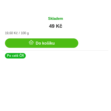
Skladem
49 Kč
Měrná
19,60 Kč / 100 g
cena:
Do košíku
Po celé ČR