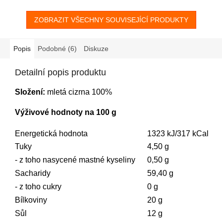
ZOBRAZIT VŠECHNY SOUVISEJÍCÍ PRODUKTY
Popis
Podobné (6)
Diskuze
Detailní popis produktu
Složení:
mletá cizrna 100%
Výživové hodnoty na 100 g
Energetická hodnota
1323 kJ/317 kCal
Tuky
4,50 g
- z toho nasycené mastné kyseliny
0,50 g
Sacharidy
59,40 g
- z toho cukry
0 g
Bílkoviny
20 g
Sůl
12 g