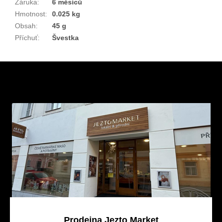
Záruka
:
6 měsíců
Hmotnost
:
0.025 kg
Obsah
:
45 g
Příchuť
:
Švestka
Z
á
p
a
t
í
Prodejna Jezto Market