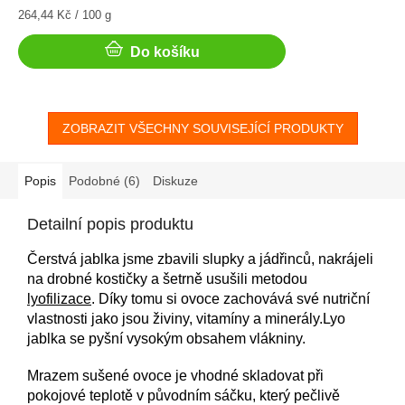
Měrná
264,44 Kč / 100 g
cena:
Do košíku
ZOBRAZIT VŠECHNY SOUVISEJÍCÍ PRODUKTY
Popis
Podobné (6)
Diskuze
Detailní popis produktu
Čerstvá jablka jsme zbavili slupky a jádřinců, nakrájeli
na drobné kostičky a šetrně usušili metodou
lyofilizace
. Díky tomu si ovoce zachovává své nutriční
vlastnosti jako jsou živiny, vitamíny a minerály.Lyo
jablka se pyšní vysokým obsahem vlákniny.
Mrazem sušené ovoce je vhodné skladovat při
pokojové teplotě v původním sáčku, který pečlivě