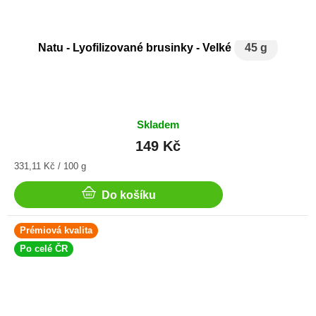
Natu - Lyofilizované brusinky - Velké
45 g
Skladem
149 Kč
Měrná
331,11 Kč / 100 g
cena:
Do košíku
Prémiová kvalita
Po celé ČR