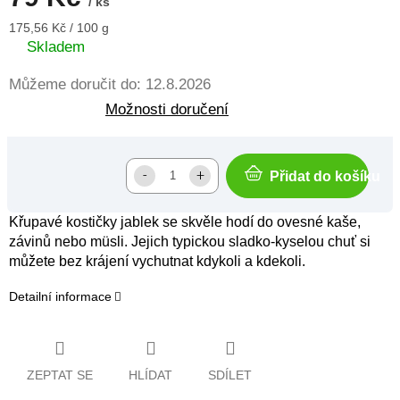
/ ks
Měrná
175,56 Kč / 100 g
cena:
Skladem
Můžeme doručit do:
12.8.2026
Možnosti doručení
Přidat do košíku
Křupavé kostičky jablek se skvěle hodí do ovesné kaše,
závinů nebo müsli. Jejich typickou sladko-kyselou chuť si
můžete bez krájení vychutnat kdykoli a kdekoli.
Detailní informace
ZEPTAT SE
HLÍDAT
SDÍLET