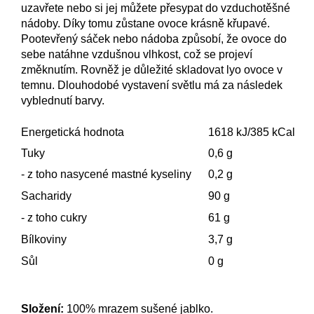
uzavřete nebo si jej můžete přesypat do vzduchotěšné
nádoby. Díky tomu zůstane ovoce krásně křupavé.
Pootevřený sáček nebo nádoba způsobí, že ovoce do
sebe natáhne vzdušnou vlhkost, což se projeví
změknutím. Rovněž je důležité skladovat lyo ovoce v
temnu. Dlouhodobé vystavení světlu má za následek
vyblednutí barvy.
Energetická hodnota
1618 kJ/385 kCal
Tuky
0,6 g
- z toho nasycené mastné kyseliny
0,2 g
Sacharidy
90 g
- z toho cukry
61 g
Bílkoviny
3,7 g
Sůl
0 g
Složení:
100% mrazem sušené jablko.