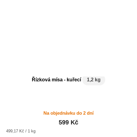
Řízková mísa - kuřecí
1,2 kg
Na objednávku do 2 dní
599 Kč
Měrná
499,17 Kč / 1 kg
cena: