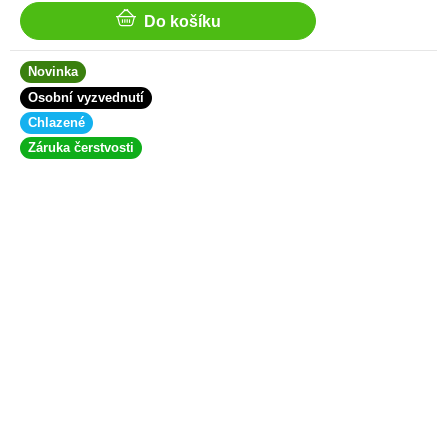
Do košíku
Novinka
Osobní vyzvednutí
Chlazené
Záruka čerstvosti