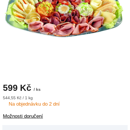
599 Kč
/ ks
Měrná
544,55 Kč / 1 kg
cena:
Na objednávku do 2 dní
Možnosti doručení