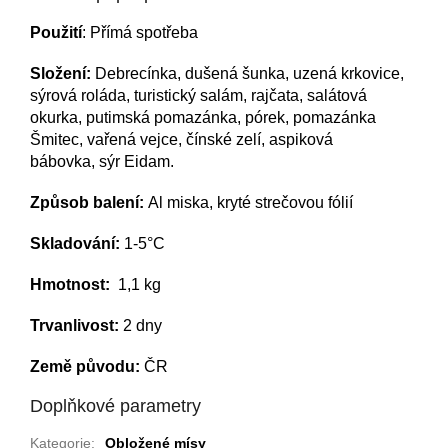
Použití
: Přímá spotřeba
Složení:
Debrecínka, dušená šunka, uzená krkovice,
sýrová roláda, turistický salám, rajčata, salátová
okurka, putimská pomazánka, pórek, pomazánka
Šmitec, vařená vejce, čínské zelí, aspiková
bábovka, sýr Eidam.
Způsob balení:
Al miska, kryté strečovou fólií
Skladování:
1-5°C
Hmotnost:
1,1 kg
Trvanlivost:
2 dny
Země původu:
ČR
Doplňkové parametry
Kategorie
:
Obložené mísy