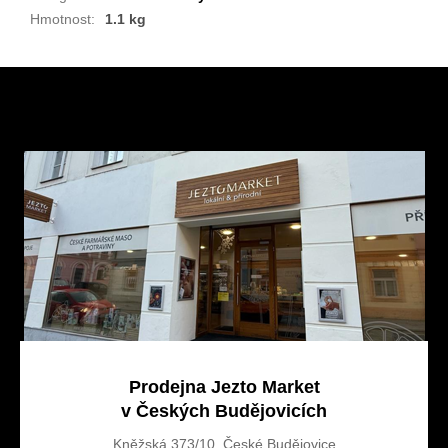
Hmotnost
:
1.1 kg
Z
á
p
a
t
í
Prodejna Jezto Market
v Českých Budějovicích
Kněžská 373/10, České Budějovice