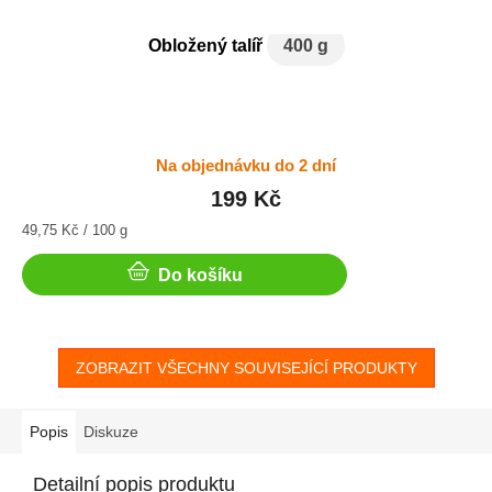
Obložený talíř
400 g
Na objednávku do 2 dní
199 Kč
Měrná
49,75 Kč / 100 g
cena:
Do košíku
ZOBRAZIT VŠECHNY SOUVISEJÍCÍ PRODUKTY
Popis
Diskuze
Detailní popis produktu