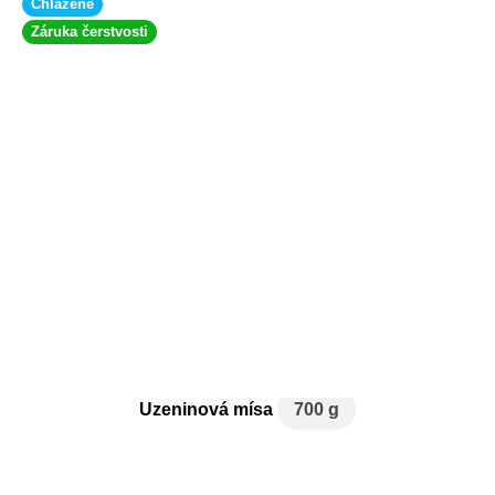
Chlazené
Záruka čerstvosti
Uzeninová mísa
700 g