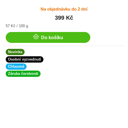
Na objednávku do 2 dní
399 Kč
Měrná
57 Kč / 100 g
cena:
Do košíku
Novinka
Osobní vyzvednutí
Chlazené
Záruka čerstvosti