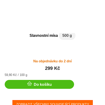
Slavnostní mísa
500 g
Na objednávku do 2 dní
299 Kč
Měrná
59,80 Kč / 100 g
cena:
Do košíku
ZOBRAZIT VŠECHNY SOUVISEJÍCÍ PRODUKTY