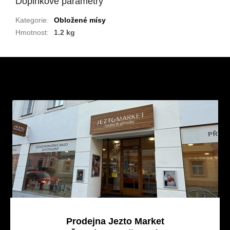
Doplňkové parametry
Kategorie
:
Obložené mísy
Hmotnost
:
1.2 kg
Z
á
p
a
t
í
Prodejna Jezto Market