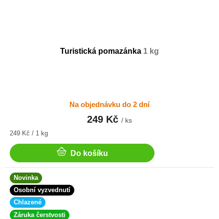
Turistická pomazánka
1 kg
Na objednávku do 2 dní
249 Kč
/ ks
Měrná
249 Kč / 1 kg
cena:
Do košíku
Novinka
Osobní vyzvednutí
Chlazené
Záruka čerstvosti