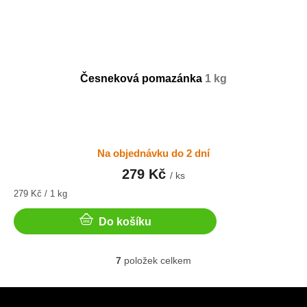
Česneková pomazánka
1 kg
Na objednávku do 2 dní
279 Kč
/ ks
Měrná
279 Kč / 1 kg
cena:
Do košíku
7
položek celkem
O
v
l
Z
á