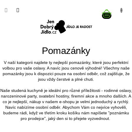
Přejít
na
NÁKUP
obsah
KOŠÍK
Pomazánky
V naší kategorii najdete ty nejlepší pomazánky, které jsou perfektní
volbou pro vaše oslavy. A navíc jsou cenově výhodné! Všechny naše
pomazánky jsou k dispozici pouze na osobní odběr, což zajišťuje, že
jsou vždy čerstvé a plné chuti.
Naše studená kuchyně je ideální pro různé příležitosti - rodinné oslavy,
narozeninové party, svatební hostiny, firemní akce a mnoho dalších. A
co je nejlepší, nákup v našem e-shopu je velmi jednoduchý a rychlý.
Navíc nabízíme osobní odběr. Abychom Vám co nejvíce vyhověli,
budeme rádi, když ve třetím kroku košíku nám napíšete "poznámku
pro prodejce", jaký den si to přejete vyzvednout.