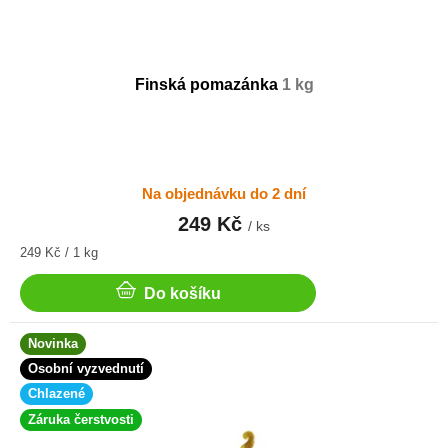
Finská pomazánka
1 kg
Na objednávku do 2 dní
249 Kč
/ ks
Měrná
249 Kč / 1 kg
cena:
Do košíku
Novinka
Osobní vyzvednutí
Chlazené
Záruka čerstvosti