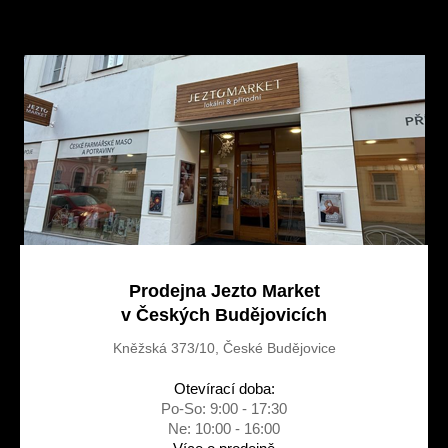
á
d
p
a
a
c
t
í
í
p
r
v
k
y
v
ý
p
i
s
u
Prodejna Jezto Market
v Českých Budějovicích
Kněžská 373/10, České Budějovice
Otevírací doba:
Po-So: 9:00 - 17:30
Ne: 10:00 - 16:00