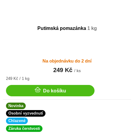
Putimská pomazánka
1 kg
Na objednávku do 2 dní
249 Kč
/ ks
Měrná
249 Kč / 1 kg
cena:
Do košíku
Novinka
Osobní vyzvednutí
Chlazené
Záruka čerstvosti