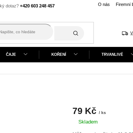
O nás
Firemní 
+420 603 248 457
V
ČAJE
KOŘENÍ
TRVANLIVÉ
79 Kč
/ ks
Měrná
Skladem
cena: