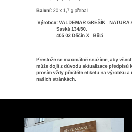
Balení:
20 x 1,7 g přebal
Výrobce: VALDEMAR GREŠÍK - NATURA s.
Saská 134/60,
405 02 Děčín X - Bělá
Přestože se maximálně snažíme, aby všechn
může dojít z důvodu aktualizace předpisů k
prosím vždy přečtěte etiketu na výrobku a
našich stránkách.
Z
á
p
a
t