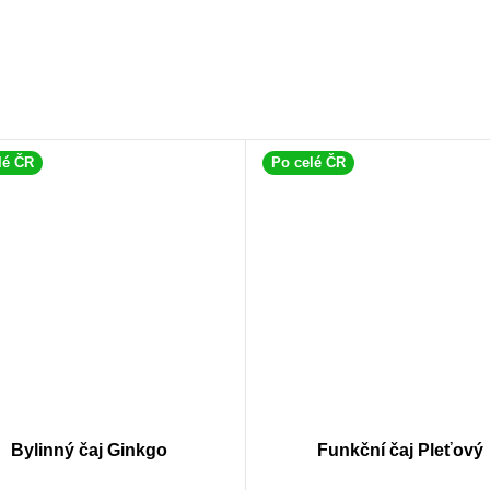
lé ČR
Po celé ČR
Bylinný čaj Ginkgo
Funkční čaj Pleťový