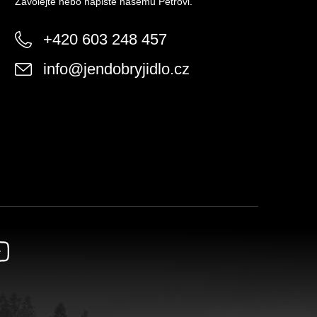
Zavolejte nebo napište našemu Petrovi.
+420 603 248 457
info
@
jendobryjidlo.cz