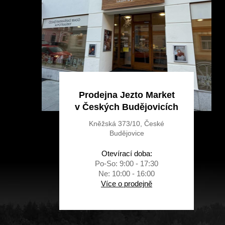
í
Prodejna Jezto Market
v Českých Budějovicích
Kněžská 373/10, České
Budějovice
Otevírací doba:
Po-So: 9:00 - 17:30
Ne: 10:00 - 16:00
Více o prodejně