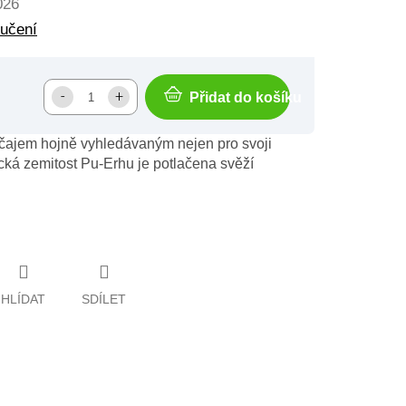
026
ručení
Přidat do košíku
 čajem hojně vyhledávaným nejen pro svoji
ická zemitost Pu-Erhu je potlačena svěží
HLÍDAT
SDÍLET