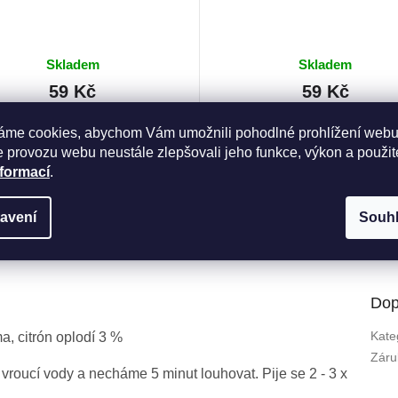
Skladem
Skladem
59 Kč
59 Kč
Měrná
Kč / 100 g
24,58 Kč / 10 g
cena:
áme cookies, abychom Vám umožnili pohodlné prohlížení webu
 provozu webu neustále zlepšovali jeho funkce, výkon a použit
Do košíku
Do košíku
nformací
.
avení
Souh
Dop
Kate
a, citrón oplodí 3 %
Záru
roucí vody a necháme 5 minut louhovat. Pije se 2 - 3 x