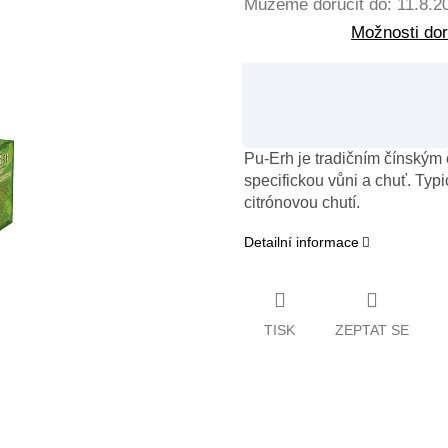
Můžeme doručit do:
11.8.2
Možnosti do
Pu-Erh je tradičním čínským
specifickou vůni a chuť. Typ
citrónovou chutí.
Detailní informace
TISK
ZEPTAT SE