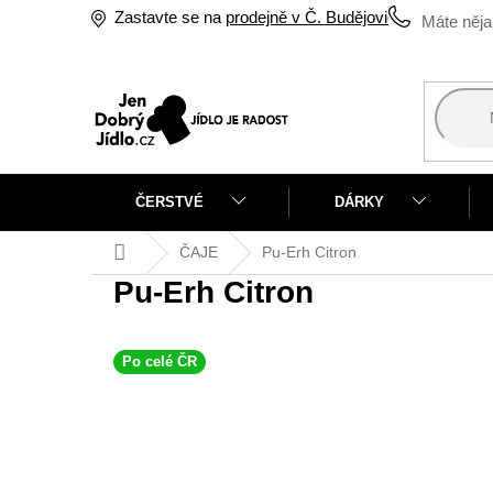
Přejít
Zastavte se na
prodejně v Č. Budějovicích
na
obsah
ČERSTVÉ
DÁRKY
Domů
ČAJE
Pu-Erh Citron
Pu-Erh Citron
Po celé ČR