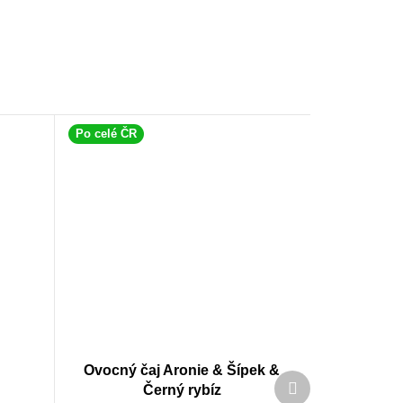
Po celé ČR
Ovocný čaj Aronie & Šípek &
Další
Černý rybíz
produkt