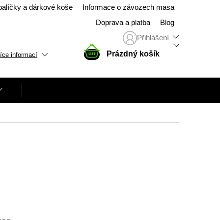
balíčky a dárkové koše
Informace o závozech masa
Doprava a platba
Blog
Přihlášení
NÁKUPNÍ
Prázdný košík
íce informací
KOŠÍK