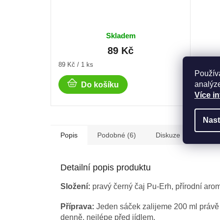
Skladem
89 Kč
Měrná
Měrná
89 Kč / 1 ks
245,83 
cena:
cena:
Použív
analýze
Do košíku
Více i
Nast
Popis
Podobné (6)
Diskuze
Detailní popis produktu
Složení:
pravý černý čaj Pu-Erh, přírodní arom
Příprava:
Jeden sáček zalijeme 200 ml právě v
denně, nejlépe před jídlem.