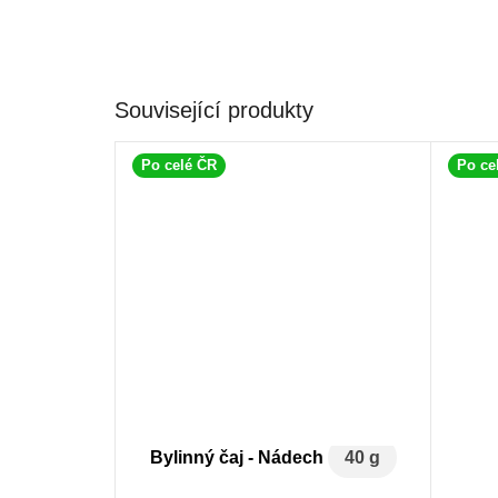
Související produkty
Po celé ČR
Po ce
Bylinný čaj - Nádech
40 g