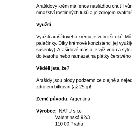
Arašídový krém má lehce nasládlou chuť i vůn
množství rostlinných tuků a je zdrojem kvalitní
Využití
Využití arašídového krému je velmi široké. Mů
palačinky. Díky krémové konzistenci jej využi
sušenky). Arašídové máslo je výživnou a syto
do tvarohu nebo namazat na plátky čerstvého
Věděli jste, že?
Arašídy jsou plody podzemnice olejné a nejed
zdrojem bílkovin (až 25 g)!
Země původu:
Argentina
Výrobce:
NATU s.r.o
Valentinská 92/3
110 00 Praha