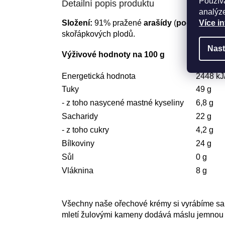
Použív
Detailní popis produktu
analýze
Více i
Složení:
91% pražené
arašídy
(
podzemnice 
skořápkových plodů.
Nast
Výživové hodnoty na 100 g
Energetická hodnota
2448 kJ
Tuky
49 g
- z toho nasycené mastné kyseliny
6,8 g
Sacharidy
22 g
- z toho cukry
4,2 g
Bílkoviny
24 g
Sůl
0 g
Vláknina
8 g
Všechny naše ořechové krémy si vyrábíme sami
mletí žulovými kameny dodává máslu jemnou 