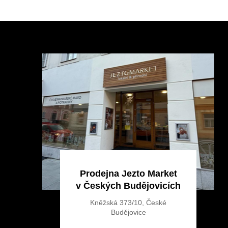
Z
á
p
a
t
í
Prodejna Jezto Market
v Českých Budějovicích
Kněžská 373/10, České
Budějovice