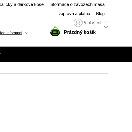
balíčky a dárkové koše
Informace o závozech masa
Doprava a platba
Blog
Přihlášení
NÁKUPNÍ
Prázdný košík
íce informací
KOŠÍK