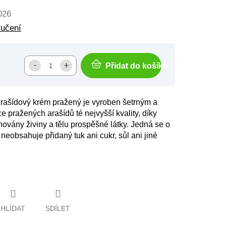
026
ručení
Přidat do košíku
Arašídový krém pražený je vyroben šetrným a
pražených arašídů té nejvyšší kvality, díky
ovány živiny a tělu prospěšné látky. Jedná se o
 neobsahuje přidaný tuk ani cukr, sůl ani jiné
HLÍDAT
SDÍLET