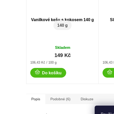
Vanilkové kešu s kokosem 140 g
S
140 g
Skladem
149 Kč
Měrná
Měrná
106,43 Kč / 100 g
106,43 
cena:
cena:
Do košíku
Popis
Podobné (6)
Diskuze