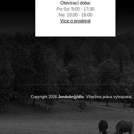
Otevírací doba:
Po-So: 9:00 - 17:30
Ne: 10:00 - 16:00
Více o prodejně
Copyright 2026
Jendobrýjídlo
. Všechna práva vyhrazena.