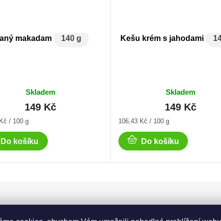
laný makadam
140 g
Kešu krém s jahodami
1
Skladem
Skladem
149 Kč
149 Kč
Měrná
Kč / 100 g
106,43 Kč / 100 g
cena:
Do košíku
Do košíku