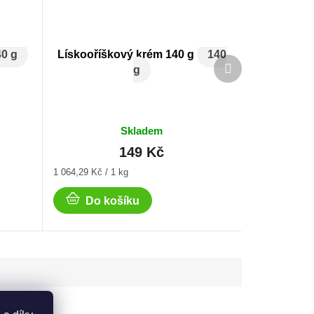
40 g
Lískooříškový krém 140 g
140
Další
g
produkt
Skladem
149 Kč
Měrná
1 064,29 Kč / 1 kg
cena:
Do košíku