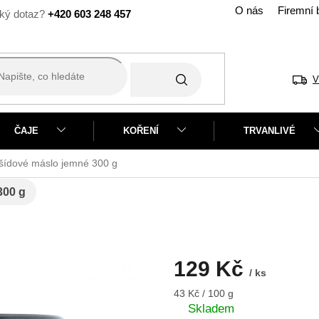
O nás
Firemní 
+420 603 248 457
V
ČAJE
KOŘENÍ
TRVANLIVÉ
šídové máslo jemné
300 g
300 g
129 Kč
/ ks
Měrná
43 Kč / 100 g
cena:
Skladem