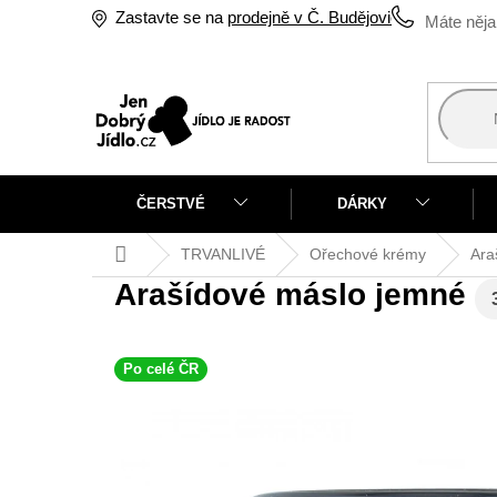
Přejít
Zastavte se na
prodejně v Č. Budějovicích
na
obsah
ČERSTVÉ
DÁRKY
Domů
TRVANLIVÉ
Ořechové krémy
Ara
Arašídové máslo jemné
Po celé ČR