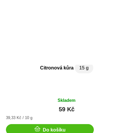
Citronová kůra
15 g
Skladem
59 Kč
Měrná
39,33 Kč / 10 g
cena:
Do košíku