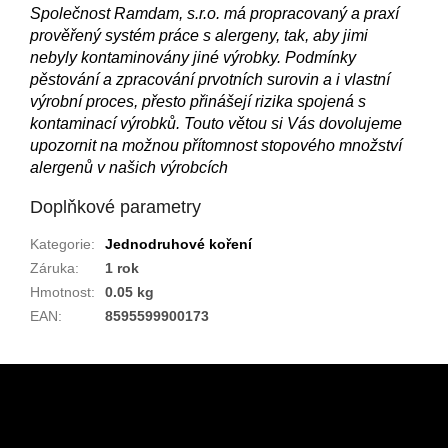
Společnost Ramdam, s.r.o. má propracovaný a praxí
prověřený systém práce s alergeny, tak, aby jimi
nebyly kontaminovány jiné výrobky. Podmínky
pěstování a zpracování prvotních surovin a i vlastní
výrobní proces, přesto přinášejí rizika spojená s
kontaminací výrobků. Touto větou si Vás dovolujeme
upozornit na možnou přítomnost stopového množství
alergenů v našich výrobcích
Doplňkové parametry
Kategorie
:
Jednodruhové koření
Záruka
:
1 rok
Hmotnost
:
0.05 kg
EAN
:
8595599900173
Z
á
p
a