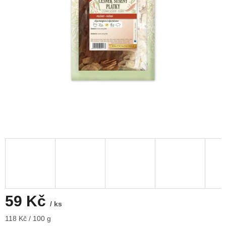
59 Kč
/ ks
Měrná
118 Kč / 100 g