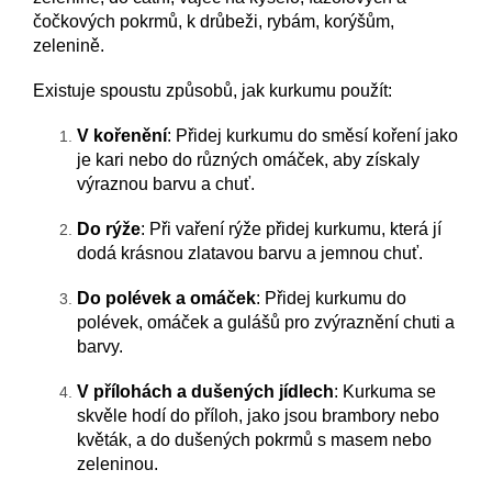
čočkových pokrmů, k drůbeži, rybám, korýšům,
zelenině.
Existuje spoustu způsobů, jak kurkumu použít:
V kořenění
: Přidej kurkumu do směsí koření jako
je kari nebo do různých omáček, aby získaly
výraznou barvu a chuť.
Do rýže
: Při vaření rýže přidej kurkumu, která jí
dodá krásnou zlatavou barvu a jemnou chuť.
Do polévek a omáček
: Přidej kurkumu do
polévek, omáček a gulášů pro zvýraznění chuti a
barvy.
V přílohách a dušených jídlech
: Kurkuma se
skvěle hodí do příloh, jako jsou brambory nebo
květák, a do dušených pokrmů s masem nebo
zeleninou.