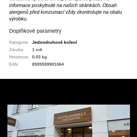
informace poskytnuté na našich stránkách. Obsah
alergenů před konzumací vždy zkontrolujte na obalu
výrobku.
Doplňkové parametry
Kategorie
:
Jednodruhové koření
Záruka
:
1 rok
Hmotnost
:
0.03 kg
EAN
:
8595599901064
Z
á
p
a
t
í