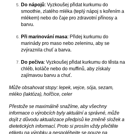
Do nápojů
: Vyzkoušej přidat kurkumu do
smoothie, zlatého mléka (teplý nápoj s kořením a
mlékem) nebo do čaje pro zdravotní přínosy a
barvu.
Při marinování masa
: Přidej kurkumu do
marinády pro maso nebo zeleninu, aby se
zvýraznila chuť a barva.
Do pečiva
: Vyzkoušej přidat kurkumu do těsta na
chléb, koláče nebo do muffinů, aby získaly
zajímavou barvu a chuť.
Může obsahovat stopy: lepek, vejce, sója, sezam,
mléko (laktóza), hořčice, celer
Přestože se maximálně snažíme, aby všechny
informace o výrobcích byly aktuální a správné, může
dojít z důvodu aktualizace předpisů ke změně složek a
dietetických informací. Proto si prosím vždy přečtěte
etiketu na výrobku a nespoléhejte se pouze na