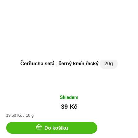
Čerňucha setá - černý kmín řecký
20g
Skladem
39 Kč
Měrná
19,50 Kč / 10 g
cena:
Do košíku