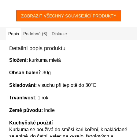
ZOBRAZIT VŠECHNY SOUVISEJÍCÍ PRODUKTY
Popis
Podobné (6)
Diskuze
Detailní popis produktu
Složení:
kurkuma mletá
Obsah balení:
30g
Skladování:
v suchu při teplotě do 30°C
Trvanlivost:
1 rok
Země původu:
Indie
Kuchyňské použití
Kurkuma se používá do směsi kari koření, k nakládané
zelenině, do čatní, vajec na kyselo, fazolových a