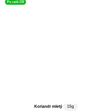
Po celé ČR
Koriandr mletý
15g