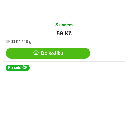
Skladem
59 Kč
Měrná
39,33 Kč / 10 g
cena:
Do košíku
Po celé ČR