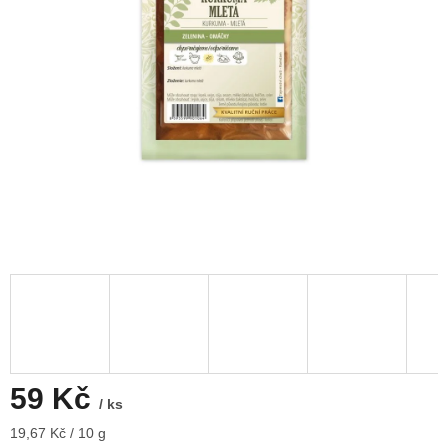
59 Kč
/ ks
Měrná
19,67 Kč / 10 g