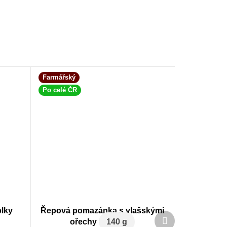
Farmářský
Po celé ČR
lky
Řepová pomazánka s vlašskými
Další
ořechy
140 g
produkt