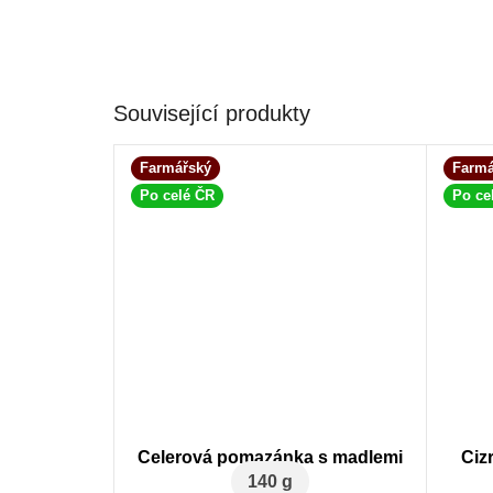
Související produkty
Farmářský
Farmá
Po celé ČR
Po ce
Celerová pomazánka s madlemi
Ciz
140 g