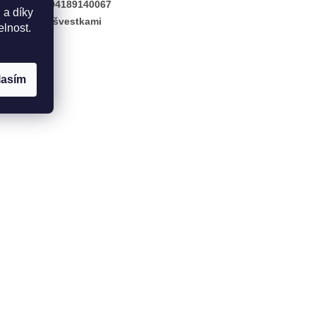
:
8594189140067
 a díky
huť
:
Se švestkami
elnost.
lasím