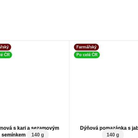
řský
Farmářský
lé ČR
Po celé ČR
rnová s kari a sezamovým
Dýňová pomazánka s jab
semínkem
140 g
140 g