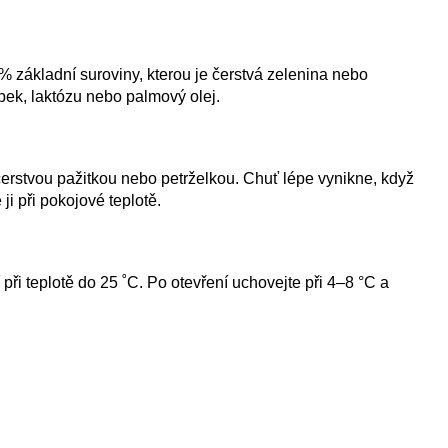
základní suroviny, kterou je čerstvá zelenina nebo
pek, laktózu nebo palmový olej.
stvou pažitkou nebo petrželkou. Chuť lépe vynikne, když
ji při pokojové teplotě.
při teplotě do 25 ˚C. Po otevření uchovejte při 4–8 °C a