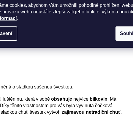
EAN
áme cookies, abychom Vám umožnili pohodlné prohlížení webu
Příc
 provozu webu neustále zlepšovali jeho funkce, výkon a použit
/242 kCal
nformací
.
avení
Souh
něná o sladkou sušenou švestkou.
 luštěninu, která v sobě
obsahuje
nejvíce
bílkovin
. Má
 Díky těmto vlastnostem pro vás byla vyvinuta čočková
sladkou chutí švestek vytvoří
zajímavou netradiční chuť
,