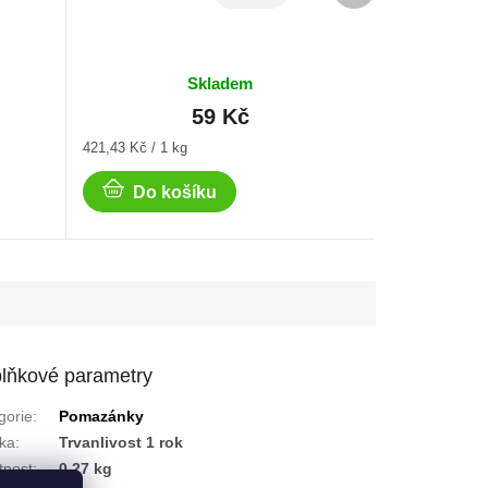
Skladem
59 Kč
Měrná
421,43 Kč / 1 kg
cena:
Do košíku
lňkové parametry
gorie
:
Pomazánky
ka
:
Trvanlivost 1 rok
nost
:
0.27 kg