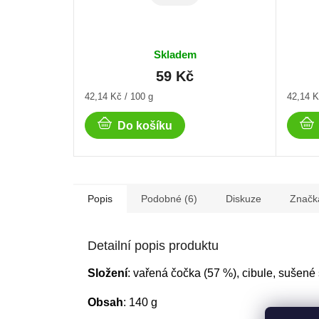
Skladem
59 Kč
Měrná
Měrná
42,14 Kč / 100 g
42,14 K
cena:
cena:
Do košíku
Popis
Podobné (6)
Diskuze
Značk
Detailní popis produktu
Složení
: vařená čočka (57 %), cibule, sušené š
Obsah
: 140 g