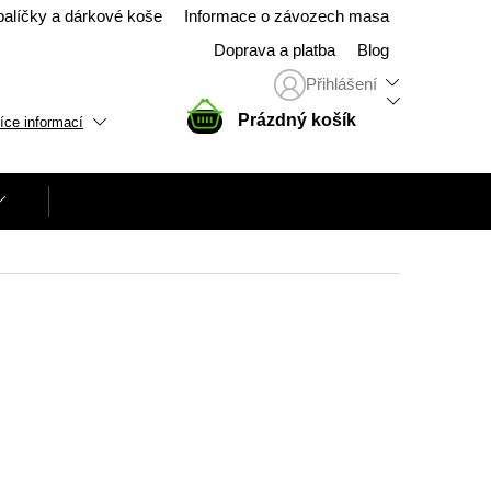
balíčky a dárkové koše
Informace o závozech masa
Doprava a platba
Blog
Přihlášení
NÁKUPNÍ
Prázdný košík
íce informací
KOŠÍK