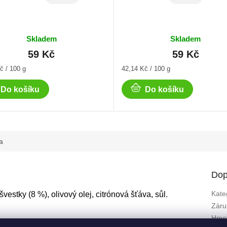
Skladem
Skladem
59 Kč
59 Kč
Měrná
č / 100 g
42,14 Kč / 100 g
cena:
Do košíku
Do košíku
a
Dop
Kate
vestky (8 %), olivový olej, citrónová šťáva, sůl.
Záru
Hmot