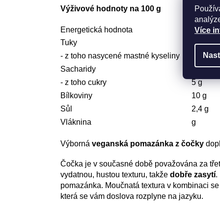
Použív
Výživové hodnoty na 100 g
analýze
Energetická hodnota
1015 kJ
Více i
Tuky
8,5 g
Nast
- z toho nasycené mastné kyseliny
1,2 g
Sacharidy
33 g
- z toho cukry
5 g
Bílkoviny
10 g
Sůl
2,4 g
Vláknina
g
Výborná
veganská pomazánka z čočky
dopl
Čočka je v současné době považována za třetí
vydatnou, hustou texturu, takže
dobře zasytí
.
pomazánka. Moučnatá textura v kombinaci se 
která se vám doslova rozplyne na jazyku.