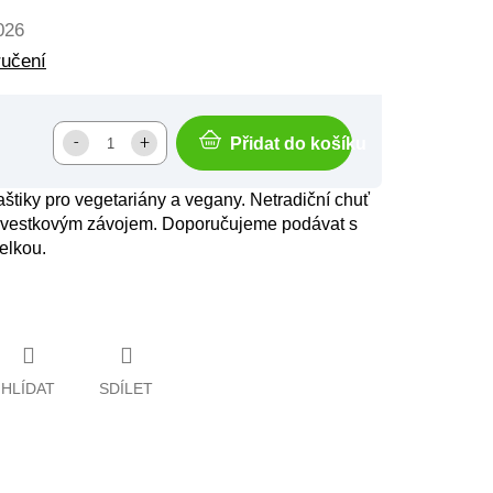
026
ručení
Přidat do košíku
štiky pro vegetariány a vegany. Netradiční chuť
vestkovým závojem. Doporučujeme podávat s
elkou.
HLÍDAT
SDÍLET