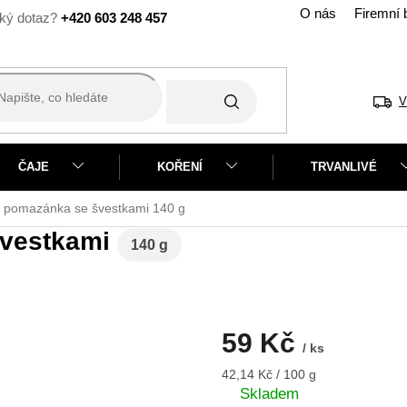
O nás
Firemní 
+420 603 248 457
V
ČAJE
KOŘENÍ
TRVANLIVÉ
 pomazánka se švestkami
140 g
švestkami
140 g
59 Kč
/ ks
Měrná
42,14 Kč / 100 g
cena:
Skladem