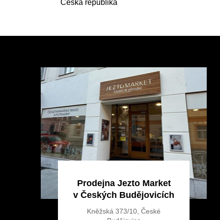
Česká republika
Z
á
p
a
t
í
Prodejna Jezto Market
v Českých Budějovicích
Kněžská 373/10, České