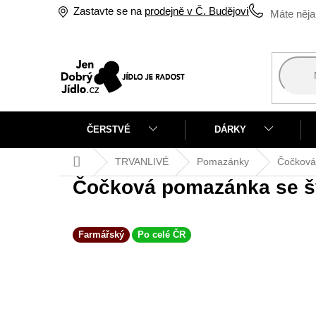
Přejít
Zastavte se na
prodejně v Č. Budějovicích
na
obsah
ČERSTVÉ
DÁRKY
Domů
TRVANLIVÉ
Pomazánky
Čočková
Čočková pomazánka se 
Farmářský
Po celé ČR