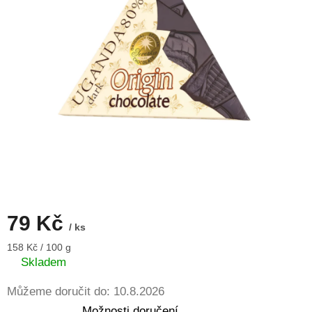
79 Kč
/ ks
Měrná
158 Kč / 100 g
cena:
Skladem
Můžeme doručit do:
10.8.2026
Možnosti doručení