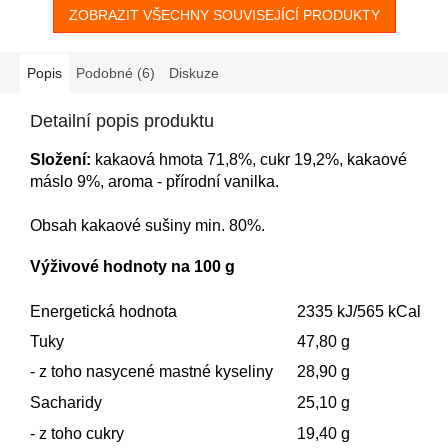
ZOBRAZIT VŠECHNY SOUVISEJÍCÍ PRODUKTY
Popis
Podobné (6)
Diskuze
Detailní popis produktu
Složení:
kakaová hmota 71,8%, cukr 19,2%, kakaové
máslo 9%, aroma - přírodní vanilka.
Obsah kakaové sušiny min. 80%.
Výživové hodnoty na 100 g
Energetická hodnota
2335 kJ/565 kCal
Tuky
47,80 g
- z toho nasycené mastné kyseliny
28,90 g
Sacharidy
25,10 g
- z toho cukry
19,40 g