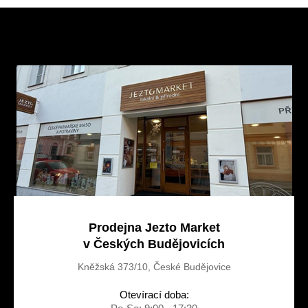
Z
á
p
a
t
í
Prodejna Jezto Market
v Českých Budějovicích
Kněžská 373/10, České Budějovice
Otevírací doba: