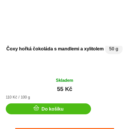
Čoxy hořká čokoláda s mandlemi a xylitolem
50 g
Skladem
55 Kč
Měrná
110 Kč / 100 g
cena:
Do košíku