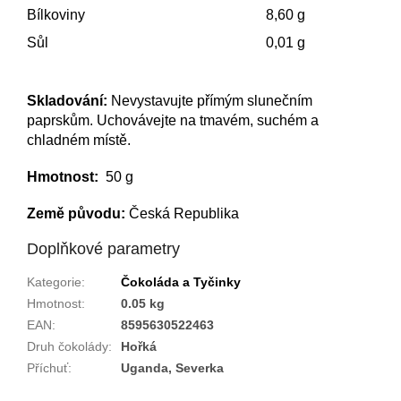
Bílkoviny
8,60 g
Sůl
0,01 g
Skladování:
Nevystavujte přímým slunečním
paprskům. Uchovávejte na tmavém, suchém a
chladném místě.
Hmotnost:
50 g
Země původu:
Česká Republika
Doplňkové parametry
Kategorie
:
Čokoláda a Tyčinky
Hmotnost
:
0.05 kg
EAN
:
8595630522463
Druh čokolády
:
Hořká
Příchuť
:
Uganda, Severka