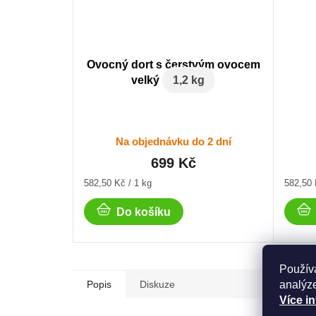
Ovocný dort s čerstvým ovocem
velký
1,2 kg
Na objednávku do 2 dní
699 Kč
Měrná
Měrná
582,50 Kč / 1 kg
582,50 
cena:
cena:
Do košíku
Použív
analýze
Popis
Diskuze
Více i