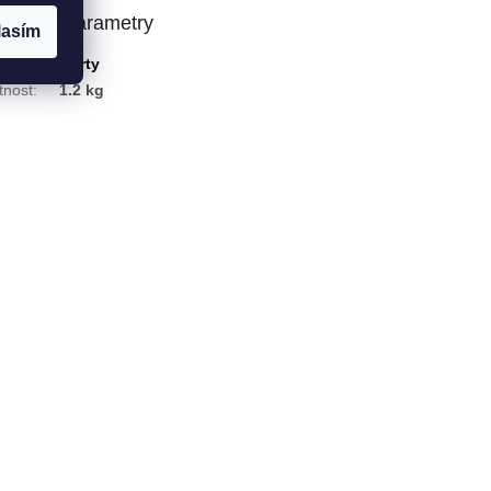
lňkové parametry
lasím
gorie
:
Dorty
nost
:
1.2 kg