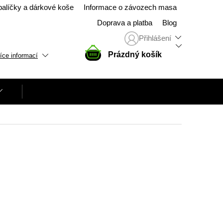
balíčky a dárkové koše
Informace o závozech masa
Doprava a platba
Blog
Přihlášení
NÁKUPNÍ
Prázdný košík
íce informací
KOŠÍK