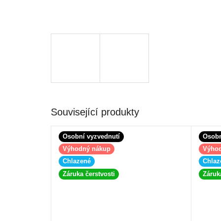
Související produkty
Osobní vyzvednutí
Osobn
Výhodný nákup
Výho
Chlazené
Chlaz
Záruka čerstvosti
Záruk