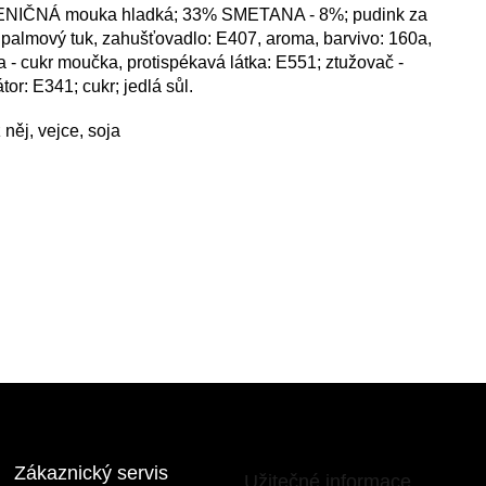
PŠENIČNÁ mouka hladká; 33% SMETANA - 8%; pudink za
palmový tuk, zahušťovadlo: E407, aroma, barvivo: 160a,
 - cukr moučka, protispékavá látka: E551; ztužovač -
or: E341; cukr; jedlá sůl.
něj, vejce, soja
Zákaznický servis
Užitečné informace