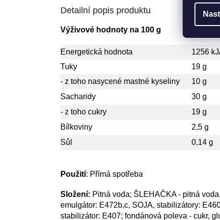
Detailní popis produktu
Nast
Výživové hodnoty na 100 g
Energetická hodnota
1256 kJ
Tuky
19 g
- z toho nasycené mastné kyseliny
10 g
Sacharidy
30 g
- z toho cukry
19 g
Bílkoviny
2,5 g
Sůl
0,14 g
Použití
: Přímá spotřeba
Složení:
Pitná voda; ŠLEHAČKA - pitná voda, 
emulgátor: E472b,c, SOJA, stabilizátory: E4
stabilizátor: E407; fondánová poleva - cukr, g