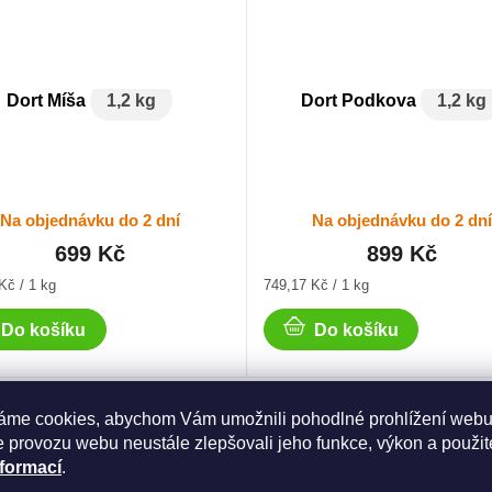
Dort Míša
1,2 kg
Dort Podkova
1,2 kg
Na objednávku do 2 dní
Na objednávku do 2 dn
699 Kč
899 Kč
Měrná
Kč / 1 kg
749,17 Kč / 1 kg
cena:
Do košíku
Do košíku
áme cookies, abychom Vám umožnili pohodlné prohlížení webu
 provozu webu neustále zlepšovali jeho funkce, výkon a použit
nformací
.