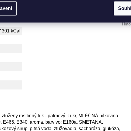
Dop
avení
Souh
Kate
Hmot
/ 301 kCal
ztužený rostlinný tuk - palmový, cukr, MLÉČNÁ bílkovina,
60, E466, E340, aroma, barvivo: E160a, SMETANA,
lukozový sirup, pitná voda, ztužovadla, sacharóza, glukóza,