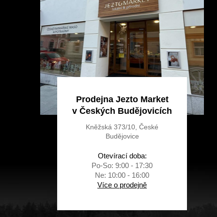
t
í
Prodejna Jezto Market
v Českých Budějovicích
Kněžská 373/10, České
Budějovice
Otevírací doba:
Po-So: 9:00 - 17:30
Ne: 10:00 - 16:00
Více o prodejně