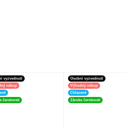
í vyzvednutí
Osobní vyzvednutí
dný nákup
Výhodný nákup
ené
Chlazené
a čerstvosti
Záruka čerstvosti