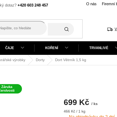
O nás
Firemní 
+420 603 248 457
V
ČAJE
KOŘENÍ
TRVANLIVÉ
rářské výrobky
Dorty
Dort Větrník
1,5 kg
Záruka
čerstvosti
699 Kč
/ ks
Měrná
466 Kč / 1 kg
cena:
Na objednávku do 2 dní