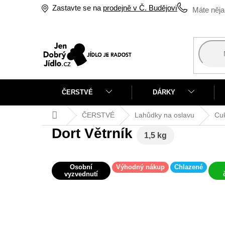
Přejít
Zastavte se na
prodejně v Č. Budějovicích
na
obsah
ČERSTVÉ
DÁRKY
Domů
ČERSTVÉ
Lahůdky na oslavu
Cuk
Dort Větrník
1,5 kg
Osobní
Výhodný nákup
Chlazené
vyzvednutí