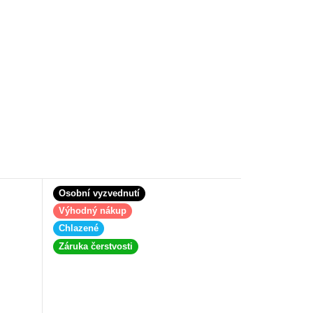
Osobní vyzvednutí
Výhodný nákup
Chlazené
Záruka čerstvosti