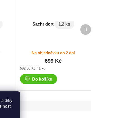
Sachr dort
1,2 kg
Další
produkt
í
Na objednávku do 2 dní
699 Kč
Měrná
582,50 Kč / 1 kg
cena:
Do košíku
 a díky
elnost.