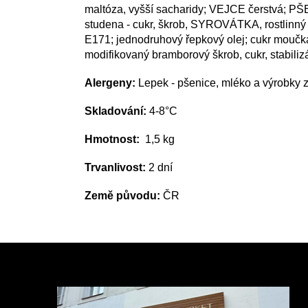
maltóza, vyšší sacharidy; VEJCE čerstvá; 
studena - cukr, škrob, SYROVÁTKA, rostlinný 
E171; jednodruhový řepkový olej; cukr moučka
modifikovaný bramborový škrob, cukr, stabilizát
Alergeny:
Lepek - pšenice, mléko a výrobky z 
Skladování:
4-8°C
Hmotnost:
1,5 kg
Trvanlivost:
2 dní
Země původu:
ČR
Z
á
p
a