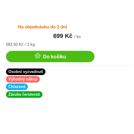
Na objednávku do 2 dní
Průměrné
hodnocení
699 Kč
/ ks
produktu
Měrná
582,50 Kč / 1 kg
je
cena:
5,0
z
Do košíku
5
hvězdiček.
Osobní vyzvednutí
Výhodný nákup
Chlazené
Záruka čerstvosti