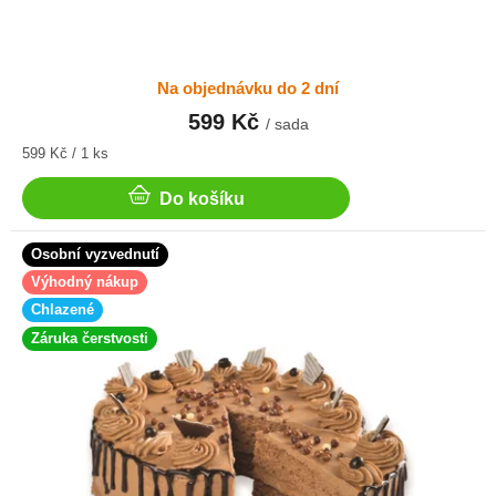
Na objednávku do 2 dní
599 Kč
/ sada
Měrná
599 Kč / 1 ks
cena:
Do košíku
Osobní vyzvednutí
Výhodný nákup
Chlazené
Záruka čerstvosti