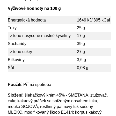
Výživové hodnoty na 100 g
Energetická hodnota
1649 kJ/ 395 kCal
Tuky
25 g
- z toho nasycené mastné kyseliny
17 g
Sacharidy
39 g
- z toho cukry
27 g
Bílkoviny
3,6 g
Sůl
0,08 g
Použití
: Přímá spotřeba
Složení:
šlehačkový krém 45% - SMETANA, ztužovač,
cukr, kakaový prášek se sníženým obsahem tuku,
mouka SOJOVÁ, rostlinný palmový tuk sušený -
MLÉKO, modifikovaný škrob E1414; korpus kakový