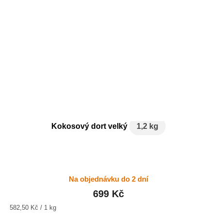
Kokosový dort velký
1,2 kg
Na objednávku do 2 dní
699 Kč
Měrná
582,50 Kč / 1 kg
cena: