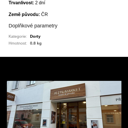
Trvanlivost:
2 dní
Země původu:
ČR
Doplňkové parametry
Kategorie
:
Dorty
Hmotnost
:
0.8 kg
Z
á
p
a
t
í