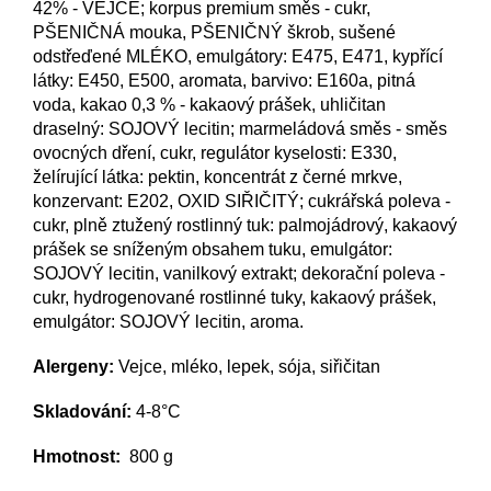
42% - VEJCE; korpus premium směs - cukr,
PŠENIČNÁ mouka, PŠENIČNÝ škrob, sušené
odstřeďené MLÉKO, emulgátory: E475, E471, kypřící
látky: E450, E500, aromata, barvivo: E160a, pitná
voda, kakao 0,3 % - kakaový prášek, uhličitan
draselný: SOJOVÝ lecitin; marmeládová směs - směs
ovocných dření, cukr, regulátor kyselosti: E330,
želírující látka: pektin, koncentrát z černé mrkve,
konzervant: E202, OXID SIŘIČITÝ; cukrářská poleva -
cukr, plně ztužený rostlinný tuk: palmojádrový, kakaový
prášek se sníženým obsahem tuku, emulgátor:
SOJOVÝ lecitin, vanilkový extrakt; dekorační poleva -
cukr, hydrogenované rostlinné tuky, kakaový prášek,
emulgátor: SOJOVÝ lecitin, aroma.
Alergeny:
Vejce, mléko, lepek, sója, siřičitan
Skladování:
4-8°C
Hmotnost:
800 g