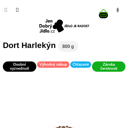
Přejít
na
NÁKUP
obsah
KOŠÍK
Dort Harlekýn
800 g
Osobní
Výhodný nákup
Chlazené
Záruka
vyzvednutí
čerstvosti