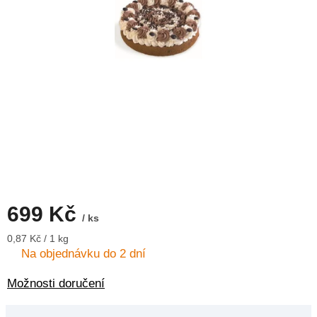
699 Kč
/ ks
Měrná
0,87 Kč / 1 kg
cena:
Na objednávku do 2 dní
Možnosti doručení