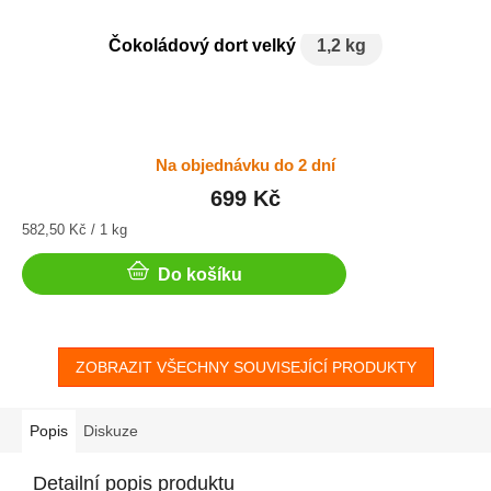
Čokoládový dort velký
1,2 kg
Na objednávku do 2 dní
699 Kč
Měrná
582,50 Kč / 1 kg
cena:
Do košíku
ZOBRAZIT VŠECHNY SOUVISEJÍCÍ PRODUKTY
Popis
Diskuze
Detailní popis produktu