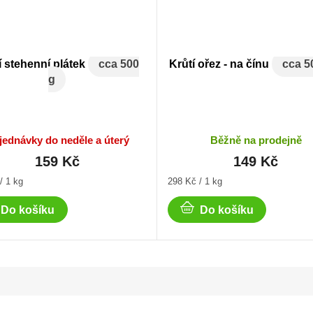
í stehenní plátek
cca 500
Krůtí ořez - na čínu
cca 5
g
jednávky do neděle a úterý
Běžně na prodejně
159 Kč
149 Kč
Měrná
/ 1 kg
298 Kč / 1 kg
cena:
Do košíku
Do košíku