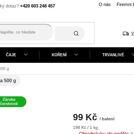
O nás
Firemní 
+420 603 248 457
V
ČAJE
KOŘENÍ
TRVANLIVÉ
500 g
a 500 g
Záruka
čerstvosti
99 Kč
/ balení
Měrná
198 Kč / 1 kg
cena:
Objednávky do neděle a 