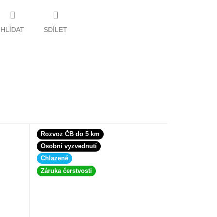
HLÍDAT
SDÍLET
Rozvoz ČB do 5 km
Osobní vyzvednutí
Chlazené
Záruka čerstvosti