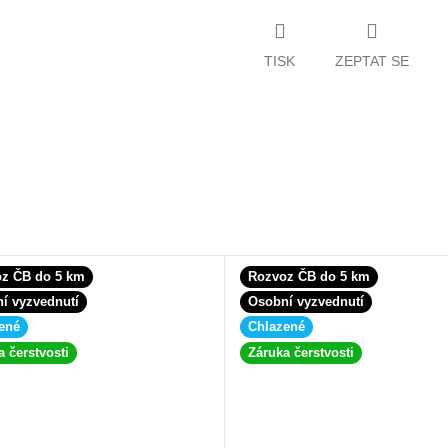
TISK
ZEPTAT SE
z ČB do 5 km
Rozvoz ČB do 5 km
í vyzvednutí
Osobní vyzvednutí
ené
Chlazené
a čerstvosti
Záruka čerstvosti