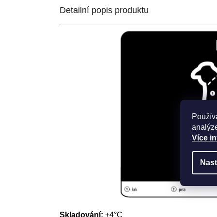
Detailní popis produktu
Použív
analýze
Více i
Nast
Skladování:
+4°C