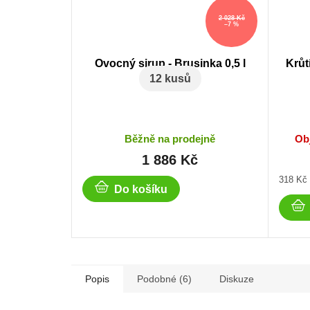
2 028 Kč
–7 %
Ovocný sirup - Brusinka 0,5 l
Krůt
12 kusů
Běžně na prodejně
Ob
1 886 Kč
Měrná
318 Kč 
Do košíku
cena:
Popis
Podobné (6)
Diskuze