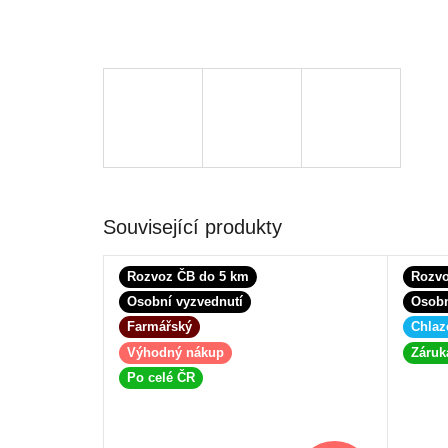
Související produkty
Rozvoz ČB do 5 km
Rozvo
Osobní vyzvednutí
Osobn
Farmářský
Chlaz
Výhodný nákup
Záruk
Po celé ČR