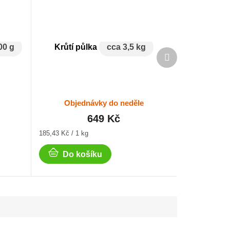
00 g
Krůtí půlka
cca 3,5 kg
Další
produkt
Objednávky do neděle
649 Kč
Měrná
185,43 Kč / 1 kg
cena:
Do košíku