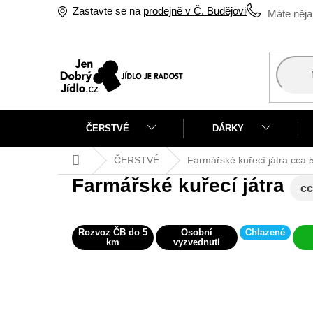
Přejít
Zastavte se na
prodejně v Č. Budějovicích
na
obsah
ČERSTVÉ
DÁRKY
Domů
ČERSTVÉ
Farmářské kuřecí játra
cca 
Farmářské kuřecí játra
cc
Rozvoz ČB do 5
Osobní
Chlazené
km
vyzvednutí