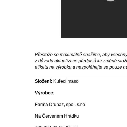
Přestože se maximálně snažíme, aby všechny i
z důvodu aktualizace předpisů ke změně složek
etiketu na výrobku a nespoléhejte se pouze n
Složení:
Kuřecí maso
Výrobce:
Farma Druhaz, spol. s.r.o
Na Červeném Hrádku