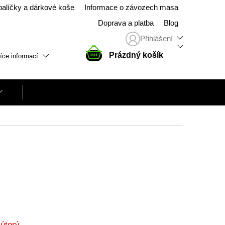
balíčky a dárkové koše
Informace o závozech masa
Doprava a platba
Blog
Přihlášení
NÁKUPNÍ
Prázdný košík
íce informací
KOŠÍK
úterý