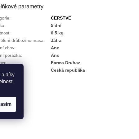
lňkové parametry
gorie
:
ČERSTVÉ
ka
:
5 dní
nost
:
0.5 kg
ělení drůbežího masa
:
Játra
tní chov
:
Ano
tní porážka
:
Ano
bce
:
Farma Druhaz
ě původu
:
Česká republika
 a díky
elnost.
lasím