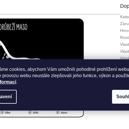
Dop
Kate
Záru
Hmot
Rozd
Vlas
Vlas
Výro
Zem
áme cookies, abychom Vám umožnili pohodlné prohlížení webu
 provozu webu neustále zlepšovali jeho funkce, výkon a použit
nformací
.
avení
Souh