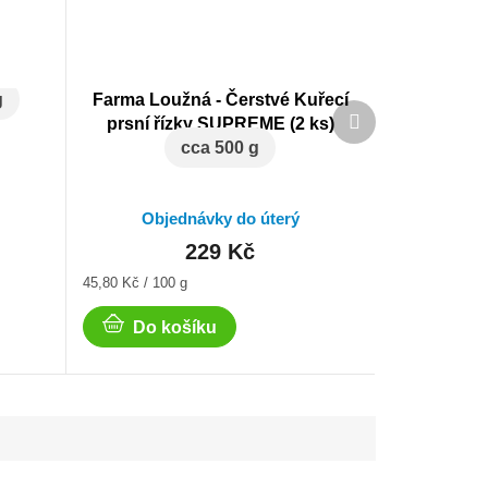
g
Farma Loužná - Čerstvé Kuřecí
Další
prsní řízky SUPREME (2 ks)
produkt
cca 500 g
Objednávky do úterý
229 Kč
Měrná
45,80 Kč / 100 g
cena:
Do košíku