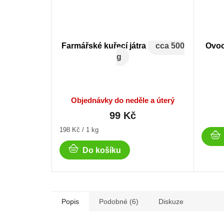
Farmářské kuřecí játra
cca 500
Ovoc
g
Objednávky do neděle a úterý
99 Kč
Měrná
198 Kč / 1 kg
cena:
Do košíku
Popis
Podobné (6)
Diskuze