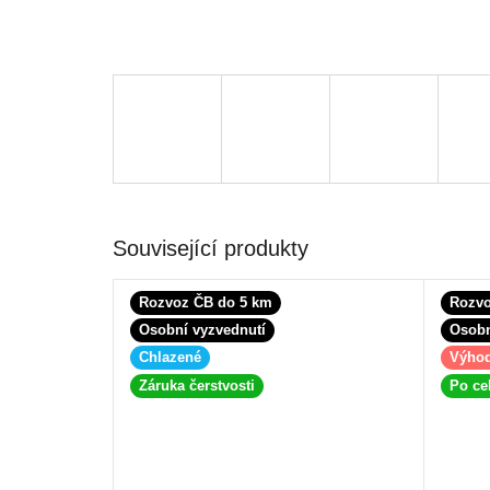
Související produkty
Rozvoz ČB do 5 km
Rozvo
Osobní vyzvednutí
Osobn
Chlazené
Výho
Záruka čerstvosti
Po ce