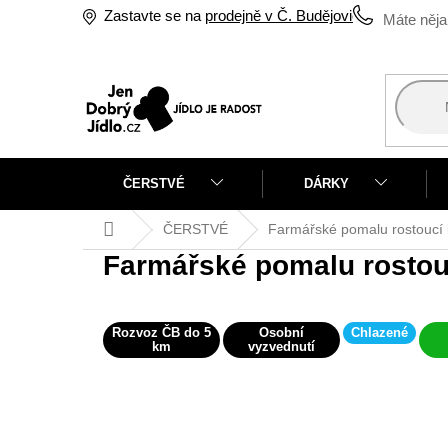
Přejít
Zastavte se na
prodejně v Č. Budějovicích
na
obsah
ČERSTVÉ
DÁRKY
Domů
ČERSTVÉ
Farmářské pomalu rostoucí 
Farmářské pomalu rostou
Rozvoz ČB do 5
Osobní
Chlazené
km
vyzvednutí