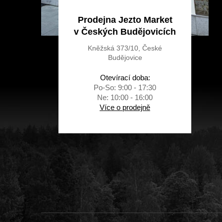
Prodejna Jezto Market
v Českých Budějovicích
Kněžská 373/10, České
Budějovice
Otevírací doba:
Po-So: 9:00 - 17:30
Ne: 10:00 - 16:00
Více o prodejně