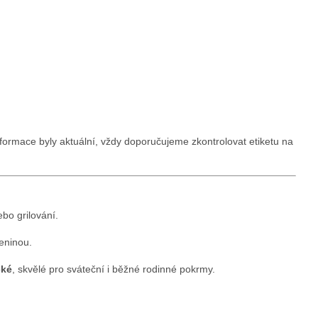
ormace byly aktuální, vždy doporučujeme zkontrolovat etiketu na
bo grilování.
eninou.
cké
, skvělé pro sváteční i běžné rodinné pokrmy.