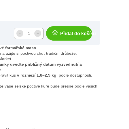
Přidat do košíku
tvé farmářské maso
 a užijte si poctivou chuť tradiční drůbeže.
Market
mky uveďte přibližný datum vyzvednutí a
e
.
ravit kus
v rozmezí 1,8–2,5 kg
, podle dostupnosti.
, že vaše selské poctivé kuře bude přesně podle vašich