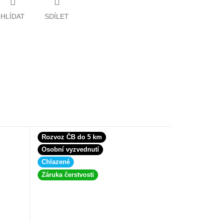
HLÍDAT
SDÍLET
Rozvoz ČB do 5 km
Osobní vyzvednutí
Chlazené
Záruka čerstvosti