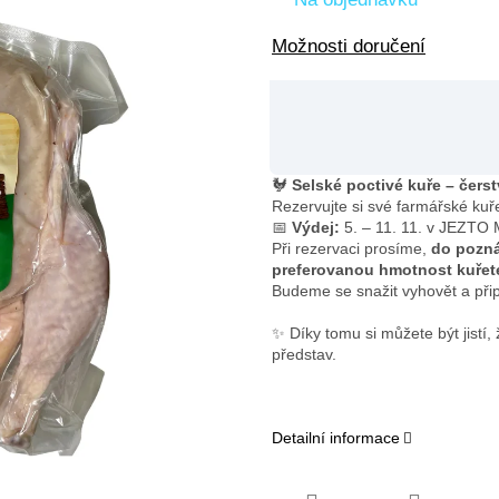
Možnosti doručení
🐓
Selské poctivé kuře – čers
Rezervujte si své farmářské kuře
📅
Výdej:
5. – 11. 11. v JEZTO 
Při rezervaci prosíme,
do pozná
preferovanou hmotnost kuřet
Budeme se snažit vyhovět a přip
✨ Díky tomu si můžete být jistí
představ.
Detailní informace