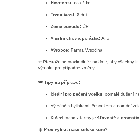
Hmotnost:
cca 2 kg
Trvanlivost:
8 dní
Země původu:
ČR
Vlastní chov a porážka:
Ano
Výrobce:
Farma Vysočina
✨ Přestože se maximálně snažíme, aby všechny inf
výrobku pro případné změny.
🍽️
Tipy na přípravu:
Ideální pro
pečení vcelku
, pomalé dušení ne
Výtečné s bylinkami, česnekem a domácí zel
Kuřecí maso z farmy je
šťavnaté a aromati
🥇
Proč vybrat naše selské kuře?