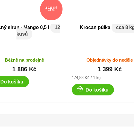
2 028 Kč
–7 %
ný sirup - Mango 0,5 l
12
Krocan půlka
cca 8 k
kusů
Běžně na prodejně
Objednávky do neděle
1 886 Kč
1 399 Kč
Měrná
174,88 Kč / 1 kg
Do košíku
cena:
Do košíku