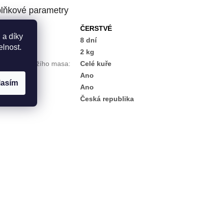
lňkové parametry
gorie
:
ČERSTVÉ
 a díky
ka
:
8 dní
elnost.
nost
:
2 kg
ělení drůbežího masa
:
Celé kuře
tní chov
:
Ano
lasím
tní porážka
:
Ano
ě původu
:
Česká republika