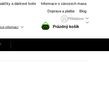
balíčky a dárkové koše
Informace o závozech masa
Doprava a platba
Blog
Přihlášení
NÁKUPNÍ
Prázdný košík
íce informací
KOŠÍK