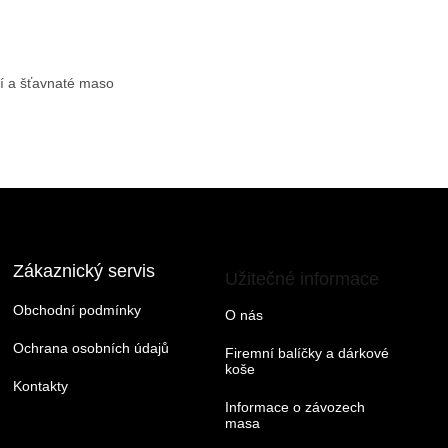
ní a šťavnaté maso
Zákaznický servis
Užitečné informace
Obchodní podmínky
O nás
Ochrana osobních údajů
Firemní balíčky a dárkové
koše
Kontakty
Informace o závozech
masa