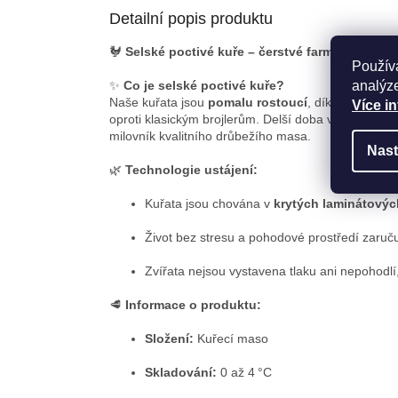
Detailní popis produktu
🐓
Selské poctivé kuře – čerstvé farmářské mas
Použív
✨
Co je selské poctivé kuře?
analýze
Naše kuřata jsou
pomalu rostoucí
, díky čemuž zís
Více i
oproti klasickým brojlerům. Delší doba výkrmu dá
milovník kvalitního drůbežího masa.
Nast
🌿
Technologie ustájení:
Kuřata jsou chována v
krytých laminátovýc
Život bez stresu a pohodové prostředí zaruč
Zvířata nejsou vystavena tlaku ani nepohodlí
🥩
Informace o produktu:
Složení:
Kuřecí maso
Skladování:
0 až 4 °C