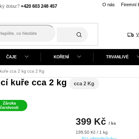
O nás
Firemní 
+420 603 248 457
V
ČAJE
KOŘENÍ
TRVANLIVÉ
kuře cca 2 kg
cca 2 Kg
cí kuře cca 2 kg
cca 2 Kg
Záruka
čerstvosti
399 Kč
/ ks
Měrná
199,50 Kč / 1 kg
cena:
Na objednávku