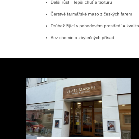
Delší růst = lepší chuť a texturu
Čerstvé farmářské maso z českých farem
Drůbež žijící v pohodovém prostředí = kvalit
Bez chemie a zbytečných přísad
Z
á
p
a
t
í