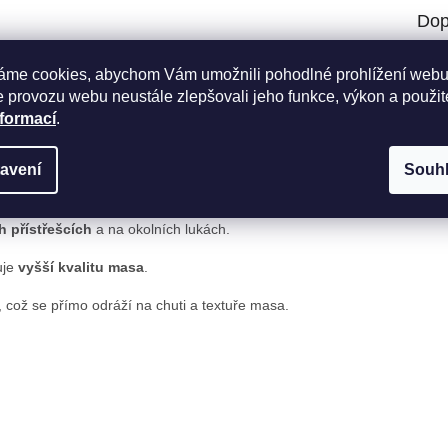
Dop
o
Kate
áme cookies, abychom Vám umožnili pohodlné prohlížení webu
Záru
 provozu webu neustále zlepšovali jeho funkce, výkon a použit
Hmot
kávají výraznější chuť, pevnější strukturu a lepší poměr masa
nformací
.
Rozd
vá masu
intenzivnější aroma a šťavnatost
, kterou ocení každý
Vlas
avení
Souh
Vlas
Zem
h přístřešcích
a na okolních lukách.
uje
vyšší kvalitu masa
.
, což se přímo odráží na chuti a textuře masa.