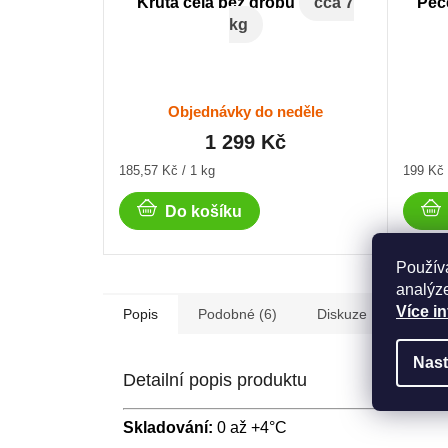
Krůta celá bez drobů
cca 7
Peč
kg
Objednávky do neděle
1 299 Kč
Měrná
Měrná
185,57 Kč / 1 kg
199 Kč 
cena:
cena:
Do košíku
Použív
analýze
Více i
Popis
Podobné (6)
Diskuze
Nast
Detailní popis produktu
Skladování:
0 až +4°C