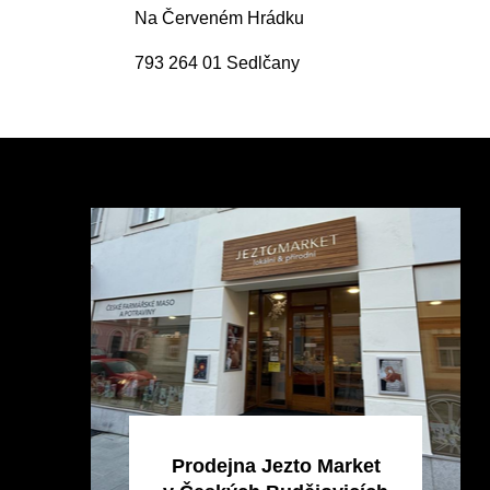
Na Červeném Hrádku
793 264 01 Sedlčany
Z
á
p
a
t
í
Prodejna Jezto Market