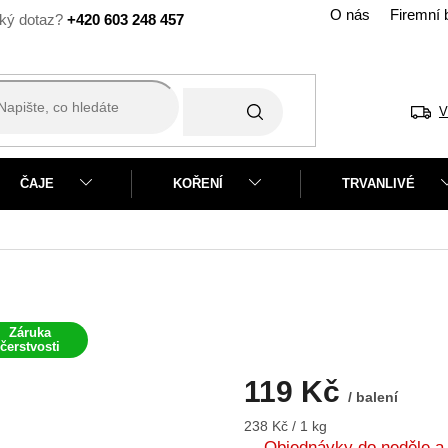
O nás
Firemní 
+420 603 248 457
V
ČAJE
KOŘENÍ
TRVANLIVÉ
Záruka
čerstvosti
119 Kč
/ balení
Měrná
238 Kč / 1 kg
cena:
Objednávky do neděle a 