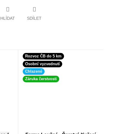
HLÍDAT
SDÍLET
Rozvoz ČB do 5 km
Osobní vyzvednutí
Chlazené
Záruka čerstvosti