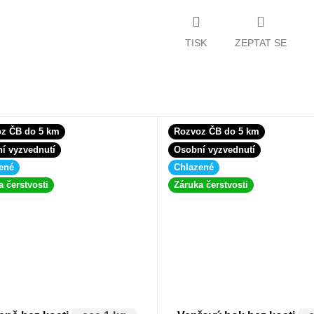
TISK
ZEPTAT SE
z ČB do 5 km
Rozvoz ČB do 5 km
í vyzvednutí
Osobní vyzvednutí
ené
Chlazené
a čerstvosti
Záruka čerstvosti