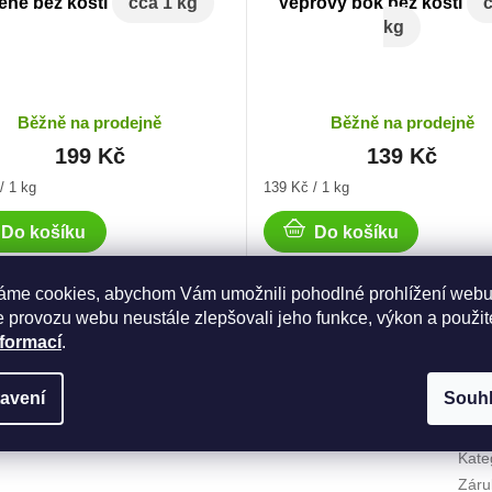
eně bez kosti
cca 1 kg
Vepřový bok bez kosti
c
kg
Běžně na prodejně
Běžně na prodejně
199 Kč
139 Kč
Měrná
/ 1 kg
139 Kč / 1 kg
cena:
Do košíku
Do košíku
áme cookies, abychom Vám umožnili pohodlné prohlížení webu
 provozu webu neustále zlepšovali jeho funkce, výkon a použit
nformací
.
avení
Souh
Dop
Kate
Záru