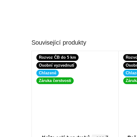
Související produkty
Rozvoz ČB do 5 km
Rozvo
Osobní vyzvednutí
Osobn
Chlazené
Chlaz
Záruka čerstvosti
Záruk