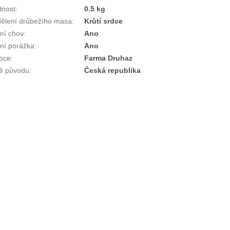
nost
:
0.5 kg
ělení drůbežího masa
:
Krůtí srdce
tní chov
:
Ano
tní porážka
:
Ano
bce
:
Farma Druhaz
ě původu
:
Česká republika