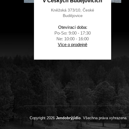
v Českých Budějovicích
Kněžská 373/10, České
Budějovice
Otevírací doba:
Po-So: 9:00 - 17:30
Ne: 10:00 - 16:00
Více o prodejně
Copyright 2026
Jendobrýjídlo
. Všechna práva vyhrazena.