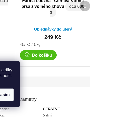
ca 1
Farma Loužná - Čerstvá Kuřecí
Další
prsa z volného chovu
cca 600
produkt
g
Objednávky do úterý
249 Kč
Měrná
415 Kč / 1 kg
cena:
Do košíku
 a díky
elnost.
lasím
lňkové parametry
gorie
:
ČERSTVÉ
ka
:
5 dní