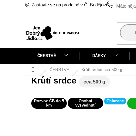
Přejít
Zastavte se na
prodejně v Č. Budějovicích
na
obsah
ČERSTVÉ
DÁRKY
Domů
ČERSTVÉ
Krůtí srdce
cca 500 g
Krůtí srdce
cca 500 g
Rozvoz ČB do 5
Osobní
Chlazené
km
vyzvednutí