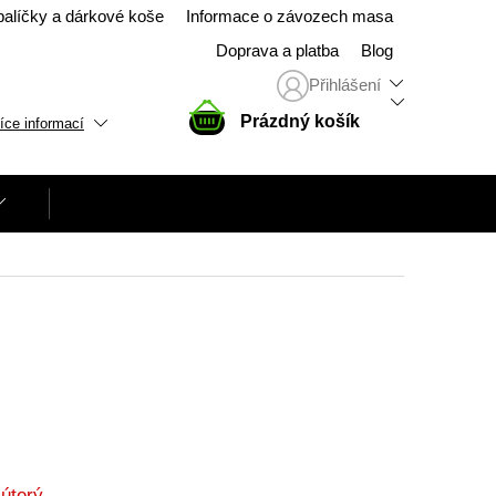
balíčky a dárkové koše
Informace o závozech masa
Doprava a platba
Blog
Přihlášení
NÁKUPNÍ
Prázdný košík
íce informací
KOŠÍK
úterý