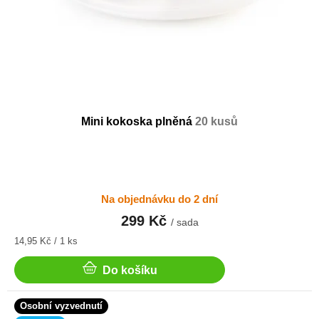
Mini kokoska plněná
20 kusů
Na objednávku do 2 dní
299 Kč
/ sada
Měrná
14,95 Kč / 1 ks
cena:
Do košíku
Osobní vyzvednutí