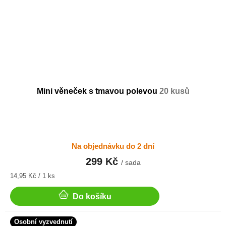
Mini věneček s tmavou polevou
20 kusů
Na objednávku do 2 dní
299 Kč
/ sada
Měrná
14,95 Kč / 1 ks
cena:
Do košíku
Osobní vyzvednutí