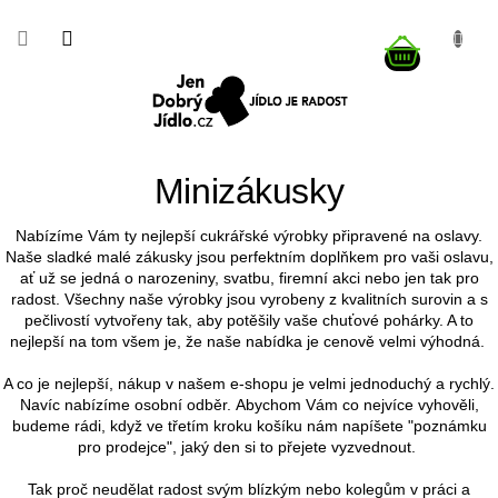
Přejít
na
NÁKUP
obsah
KOŠÍK
Minizákusky
Nabízíme Vám ty nejlepší cukrářské výrobky připravené na oslavy.
Naše sladké malé zákusky jsou perfektním doplňkem pro vaši oslavu,
ať už se jedná o narozeniny, svatbu, firemní akci nebo jen tak pro
radost. Všechny naše výrobky jsou vyrobeny z kvalitních surovin a s
pečlivostí vytvořeny tak, aby potěšily vaše chuťové pohárky. A to
nejlepší na tom všem je, že naše nabídka je cenově velmi výhodná.
A co je nejlepší, nákup v našem e-shopu je velmi jednoduchý a rychlý.
Navíc nabízíme osobní odběr. Abychom Vám co nejvíce vyhověli,
budeme rádi, když ve třetím kroku košíku nám napíšete "poznámku
pro prodejce", jaký den si to přejete vyzvednout.
Tak proč neudělat radost svým blízkým nebo kolegům v práci a