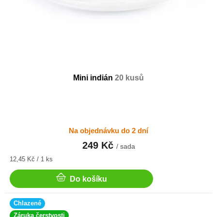
Mini indián
20 kusů
Na objednávku do 2 dní
249 Kč
/ sada
Měrná
12,45 Kč / 1 ks
cena:
Do košíku
Chlazené
Záruka čerstvosti