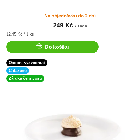
Na objednávku do 2 dní
249 Kč
/ sada
Měrná
12,45 Kč / 1 ks
cena:
Do košíku
Osobní vyzvednutí
Chlazené
Záruka čerstvosti