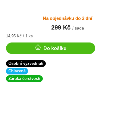
Na objednávku do 2 dní
299 Kč
/ sada
Měrná
14,95 Kč / 1 ks
cena:
Do košíku
Osobní vyzvednutí
Chlazené
Záruka čerstvosti