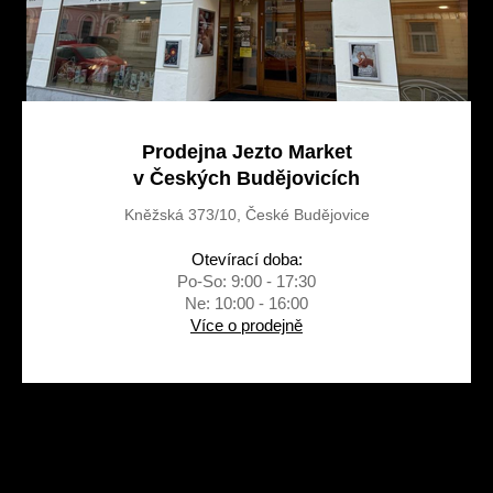
y
v
ý
p
i
s
u
Prodejna Jezto Market
v Českých Budějovicích
Kněžská 373/10, České Budějovice
Otevírací doba:
Po-So: 9:00 - 17:30
Ne: 10:00 - 16:00
Více o prodejně