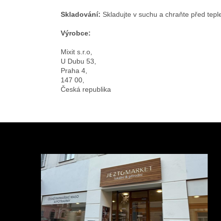
Skladování:
Skladujte v suchu a chraňte před tepl
Výrobce:
Mixit s.r.o,
U Dubu 53,
Praha 4,
147 00,
Česká republika
Z
á
p
a
t
í