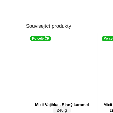
Související produkty
Po celé ČR
Po ce
Mixit Vajíčka - Slaný karamel
Mixit
240 g
c