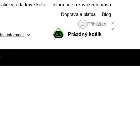
balíčky a dárkové koše
Informace o závozech masa
Doprava a platba
Blog
Přihlášení
NÁKUPNÍ
Prázdný košík
íce informací
KOŠÍK