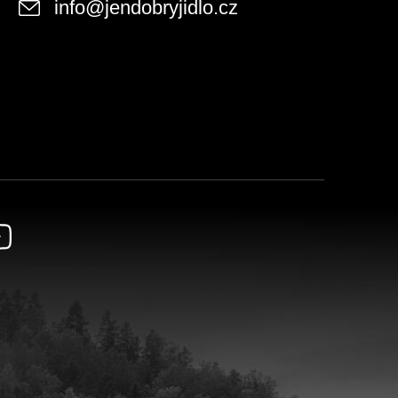
info
@
jendobryjidlo.cz