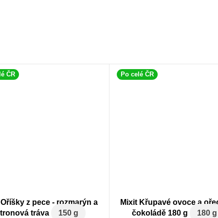
lé ČR
Po celé ČR
 Oříšky z pece - rozmarýn a
Mixit Křupavé ovoce a oře
itronová tráva
150 g
čokoládě 180 g
180 g