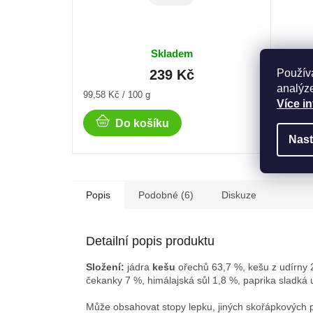
Skladem
239 Kč
Použív
analýze
Měrná
Měrná
99,58 Kč / 100 g
132,67 
Více i
cena:
cena:
Do košíku
Nast
Popis
Podobné (6)
Diskuze
Detailní popis produktu
Složení:
jádra
kešu
ořechů 63,7 %, kešu z udírny
čekanky 7 %, himálajská sůl 1,8 %, paprika sladká
Může obsahovat stopy lepku, jiných skořápkových pl