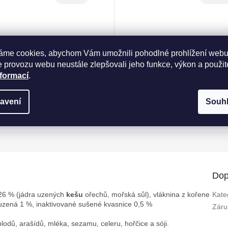
Skladem
Skladem
199 Kč
199 Kč
áme cookies, abychom Vám umožnili pohodlné prohlížení webu
 provozu webu neustále zlepšovali jeho funkce, výkon a použit
Měrná
Kč / 100 g
110,56 Kč / 100 g
nformací
.
cena:
Do košíku
Do košíku
avení
Souh
Dop
 26 % (jádra uzených
kešu
ořechů, mořská sůl), vláknina z kořene
Kate
 uzená 1 %, inaktivované sušené kvasnice 0,5 %
Záru
odů, arašídů, mléka, sezamu, celeru, hořčice a sóji.