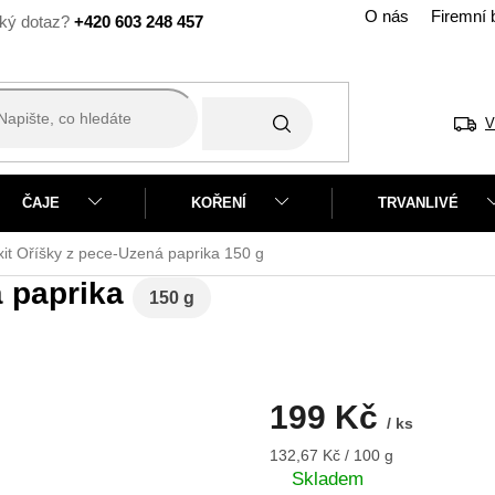
O nás
Firemní 
+420 603 248 457
V
ČAJE
KOŘENÍ
TRVANLIVÉ
xit Oříšky z pece-Uzená paprika
150 g
á paprika
150 g
199 Kč
/ ks
Měrná
132,67 Kč / 100 g
cena:
Skladem