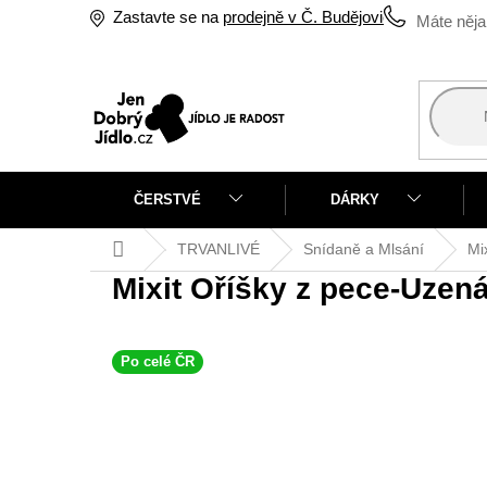
Přejít
Zastavte se na
prodejně v Č. Budějovicích
na
obsah
ČERSTVÉ
DÁRKY
Domů
TRVANLIVÉ
Snídaně a Mlsání
Mi
Mixit Oříšky z pece-Uzen
Po celé ČR