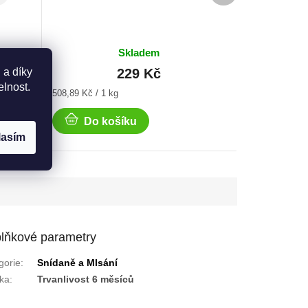
Skladem
229 Kč
 a díky
elnost.
Měrná
508,89 Kč / 1 kg
cena:
Do košíku
lasím
lňkové parametry
gorie
:
Snídaně a Mlsání
ka
:
Trvanlivost 6 měsíců