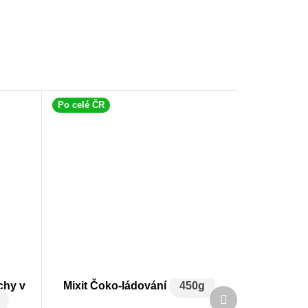
Po celé ČR
chy v
Mixit Čoko-ládování
450g
Další
produkt