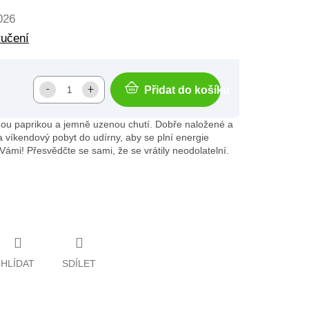
026
ručení
Přidat do košíku
nou paprikou a jemně uzenou chutí. Dobře naložené a
a víkendový pobyt do udírny, aby se plní energie
Vámi! Přesvědčte se sami, že se vrátily neodolatelní.
HLÍDAT
SDÍLET