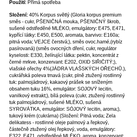
Použití
: Přímá spotřeba
Složení:
40% Korpus světlý (Gloria korpus premium
směs - cukr, PŠENIČNÁ mouka, PŠENIČNÝ škrob,
sušené odstředěné MLÉKO, emulgátory: E475, E471,
kypřící látky: E450, E500, aromata, barvivo: E160a;
pitná voda; VEJCE čerstvá;), směs ovoc.hamé,(rybíz
pasírovaná) (směs ovocných dření, cukr, regulátor
kyselosti: E330, želírující látka: pektin, koncentrát z
černé mrkve, konzervant: E202, OXID SIŘIČITÝ;),
vlašské ořechy 4%(JÁDRA VLAŠSKÝCH OŘECHŮ.),
cukrářská poleva tmavá (cukr, plně ztužený rostlinný
tuk: palmojádrový, kakaový prášek se sníženým
obsahem tuku 16%, emulgátor: SOJOVÝ lecitin,
vanilkový extrakt;), bílá poleva (cukr, ztužený rostlinný
tuk palmojádrový, sušené MLÉKO, sušená
SYROVÁTKA, emulgátor: SÓJOVÝ lecitin, aroma;),
tukový krém (cukrárna) (Složení: Pitná voda; Zela
delikatess - rostlinné oleje palmový a řepkový,
částečně ztužený olej řepkový, voda, emulgátory:
E322, E471, odstředěné MLÉKO, aroma, konzervant: