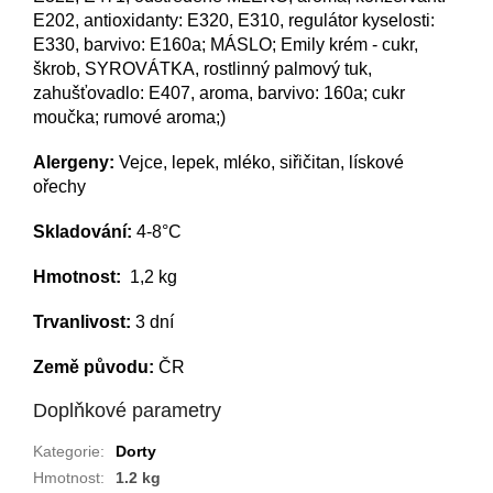
E202, antioxidanty: E320, E310, regulátor kyselosti:
E330, barvivo: E160a; MÁSLO; Emily krém - cukr,
škrob, SYROVÁTKA, rostlinný palmový tuk,
zahušťovadlo: E407, aroma, barvivo: 160a; cukr
moučka; rumové aroma;)
Alergeny:
Vejce, lepek, mléko, siřičitan, lískové
ořechy
Skladování:
4-8°C
Hmotnost:
1,2 kg
Trvanlivost:
3 dní
Země původu:
ČR
Doplňkové parametry
Kategorie
:
Dorty
Hmotnost
:
1.2 kg