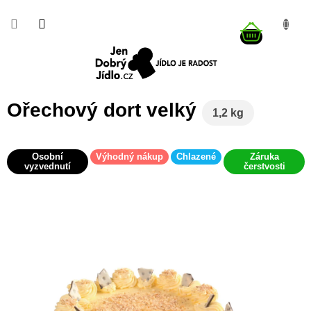
Přejít
na
NÁKUP
obsah
KOŠÍK
Ořechový dort velký
1,2 kg
Osobní
Výhodný nákup
Chlazené
Záruka
vyzvednutí
čerstvosti