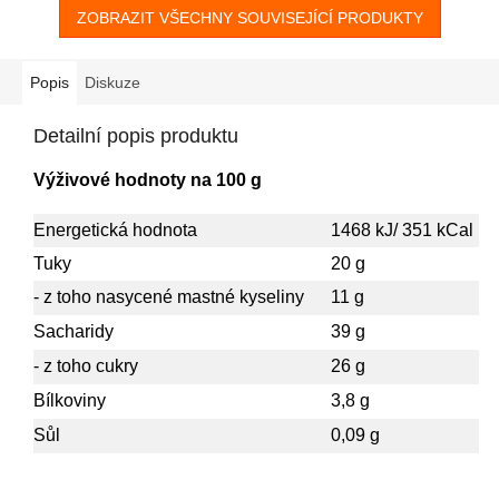
ZOBRAZIT VŠECHNY SOUVISEJÍCÍ PRODUKTY
Popis
Diskuze
Detailní popis produktu
Výživové hodnoty na 100 g
Energetická hodnota
1468 kJ/ 351 kCal
Tuky
20 g
- z toho nasycené mastné kyseliny
11 g
Sacharidy
39 g
- z toho cukry
26 g
Bílkoviny
3,8 g
Sůl
0,09 g