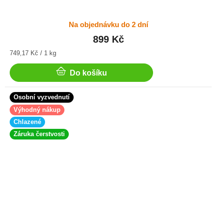
Na objednávku do 2 dní
899 Kč
Měrná
749,17 Kč / 1 kg
cena:
Do košíku
Osobní vyzvednutí
Výhodný nákup
Chlazené
Záruka čerstvosti