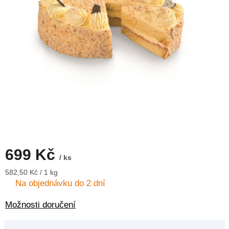
699 Kč
/ ks
Měrná
582,50 Kč / 1 kg
cena:
Na objednávku do 2 dní
Možnosti doručení