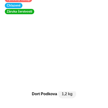
Chlazené
Záruka čerstvosti
Dort Podkova
1,2 kg