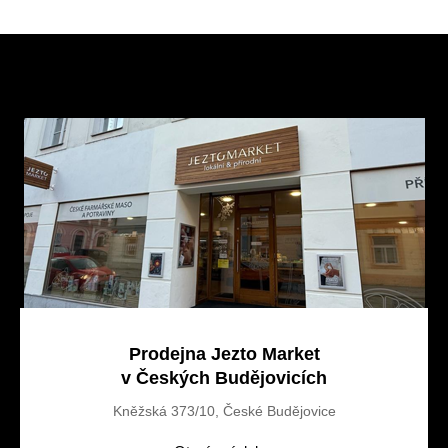
Z
á
p
a
t
í
Prodejna Jezto Market
v Českých Budějovicích
Kněžská 373/10, České Budějovice