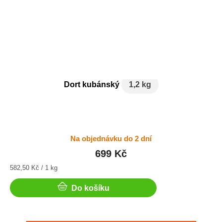
Dort kubánský
1,2 kg
Na objednávku do 2 dní
699 Kč
Měrná
582,50 Kč / 1 kg
cena:
Do košíku