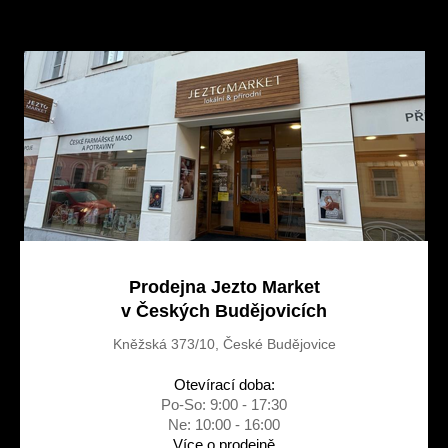
p
a
t
í
Prodejna Jezto Market
v Českých Budějovicích
Kněžská 373/10, České Budějovice
Otevírací doba:
Po-So: 9:00 - 17:30
Ne: 10:00 - 16:00
Více o prodejně