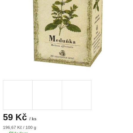
59 Kč
/ ks
Měrná
196,67 Kč / 100 g
cena: