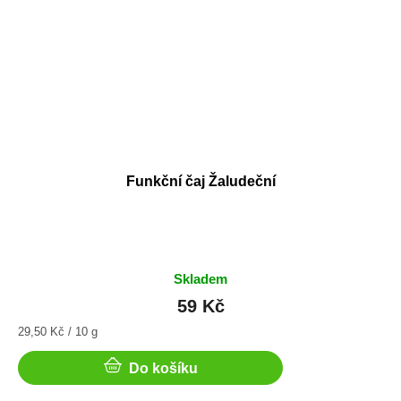
Funkční čaj Žaludeční
Skladem
59 Kč
Měrná
29,50 Kč / 10 g
cena:
Do košíku