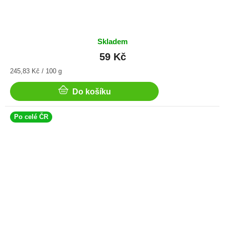
Skladem
59 Kč
Měrná
245,83 Kč / 100 g
cena:
Do košíku
Po celé ČR