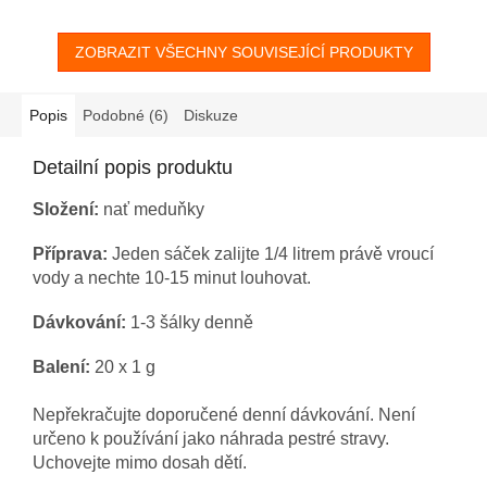
ZOBRAZIT VŠECHNY SOUVISEJÍCÍ PRODUKTY
Popis
Podobné (6)
Diskuze
Detailní popis produktu
Složení:
nať meduňky
Příprava:
Jeden sáček zalijte 1/4 litrem právě vroucí
vody a nechte 10-15 minut louhovat.
Dávkování:
1-3 šálky denně
Balení:
20 x 1 g
Nepřekračujte doporučené denní dávkování. Není
určeno k používání jako náhrada pestré stravy.
Uchovejte mimo dosah dětí.