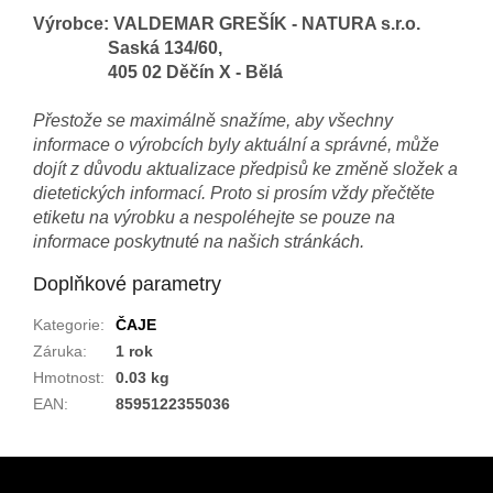
Výrobce: VALDEMAR GREŠÍK - NATURA s.r.o.
Saská 134/60,
405 02 Děčín X - Bělá
Přestože se maximálně snažíme, aby všechny
informace o výrobcích byly aktuální a správné, může
dojít z důvodu aktualizace předpisů ke změně složek a
dietetických informací. Proto si prosím vždy přečtěte
etiketu na výrobku a nespoléhejte se pouze na
informace poskytnuté na našich stránkách.
Doplňkové parametry
Kategorie
:
ČAJE
Záruka
:
1 rok
Hmotnost
:
0.03 kg
EAN
:
8595122355036
Z
á