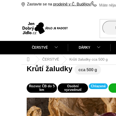
Přejít
Zastavte se na
prodejně v Č. Budějovicích
na
obsah
ČERSTVÉ
DÁRKY
Domů
ČERSTVÉ
Krůtí žaludky
cca 500 g
Krůtí žaludky
cca 500 g
Rozvoz ČB do 5
Osobní
Chlazené
km
vyzvednutí