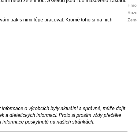
ubami nebo zeleninou. Skvělou jsou i do masového základu
Hmot
Rozd
 vám pak s nimi lépe pracovat.
Kromě toho si na nich
Zem
nformace o výrobcích byly aktuální a správné, může dojít
 a dietetických informací. Proto si prosím vždy přečtěte
a informace poskytnuté na našich stránkách.