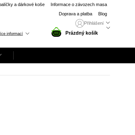
balíčky a dárkové koše
Informace o závozech masa
Doprava a platba
Blog
Přihlášení
NÁKUPNÍ
Prázdný košík
íce informací
KOŠÍK