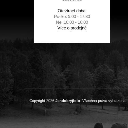
Otevírací doba:
Po-So: 9:00 - 17:30
Ne: 10:00 - 16:00
Více o prodejně
Copyright 2026
Jendobrýjídlo
. Všechna práva vyhrazena.