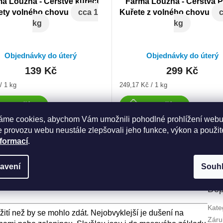
a Loužná - Čerstvé kuřecí
Farma Loužná - Čerstvá P
ety volného chovu
cca 1
Kuřete z volného chovu
c
kg
kg
Objednávky do úterý
Objednávky do úterý
139 Kč
299 Kč
Měrná
/ 1 kg
249,17 Kč / 1 kg
cena:
Do košíku
Do košíku
áme cookies, abychom Vám umožnili pohodlné prohlížení webu
 provozu webu neustále zlepšovali jeho funkce, výkon a použit
nformací
.
avení
Souh
Dop
Kate
ití než by se mohlo zdát. Nejobvyklejší je dušení na
Záru