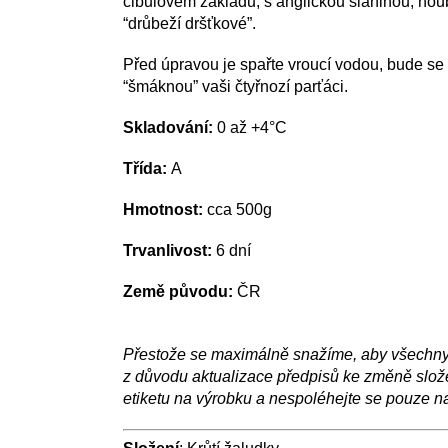
cibulovém základu, s anglickou slaninou, ho
“drůbeží dršťkové”.
Před úpravou je spařte vroucí vodou, bude se
“šmáknou” vaši čtyřnozí parťáci.
Skladování:
0 až +4°C
Třída:
A
Hmotnost:
cca 500g
Trvanlivost:
6 dní
Země původu:
ČR
Přestože se maximálně snažíme, aby všechny i
z důvodu aktualizace předpisů ke změně složek
etiketu na výrobku a nespoléhejte se pouze n