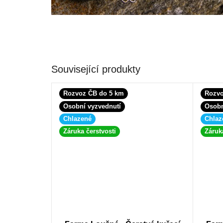
Související produkty
Rozvoz ČB do 5 km
Rozvo
Osobní vyzvednutí
Osobn
Chlazené
Chlaz
Záruka čerstvosti
Záruk