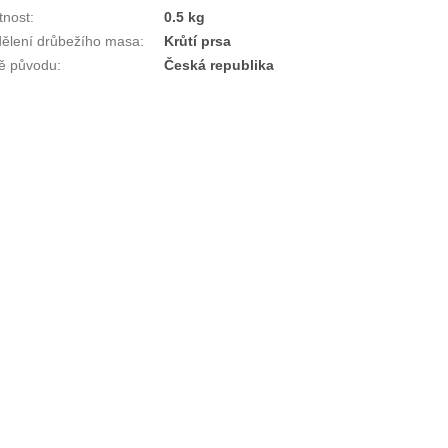
nost
:
0.5 kg
ělení drůbežího masa
:
Krůtí prsa
ě původu
:
Česká republika