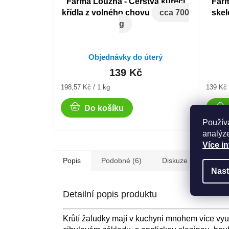
Farma Loužná - Čerstvá kuřecí
Farm
křídla z volného chovu
cca 700
skel
g
Objednávky do úterý
139 Kč
Měrná
Měrná
198,57 Kč / 1 kg
139 Kč 
cena:
cena:
Do košíku
Použív
analýze
Více i
Popis
Podobné (6)
Diskuze
Nast
Detailní popis produktu
Krůtí žaludky mají v kuchyni mnohem více využ