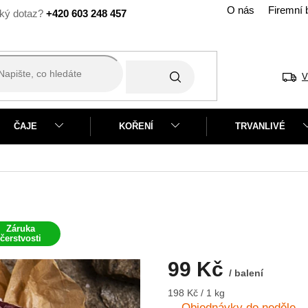
O nás
Firemní 
+420 603 248 457
V
ČAJE
KOŘENÍ
TRVANLIVÉ
Záruka
čerstvosti
99 Kč
/ balení
Měrná
198 Kč / 1 kg
cena:
Objednávky do neděle