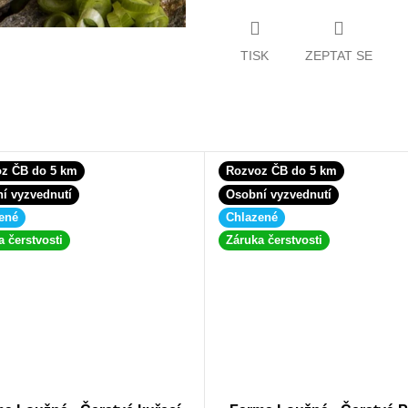
TISK
ZEPTAT SE
z ČB do 5 km
Rozvoz ČB do 5 km
í vyzvednutí
Osobní vyzvednutí
ené
Chlazené
a čerstvosti
Záruka čerstvosti