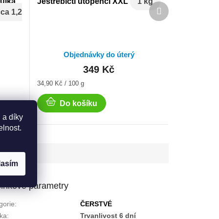
ůlka
Jestřebičtí utopenci XXL
1 kg
Další
ca 1,2
produkt
Objednávky do úterý
349 Kč
Měrná
34,90 Kč / 100 g
cena:
Do košíku
 a díky
elnost.
lasím
lňkové parametry
gorie
:
ČERSTVÉ
ka
:
Trvanlivost 6 dní