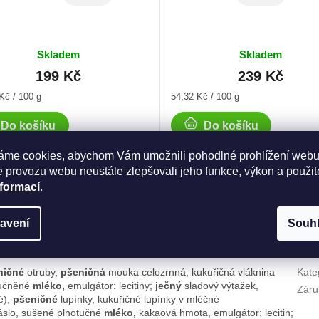
Skladem
Skladem
199 Kč
239 Kč
Měrná
Kč / 100 g
54,32 Kč / 100 g
cena:
Do košíku
Do košíku
áme cookies, abychom Vám umožnili pohodlné prohlížení webu
 provozu webu neustále zlepšovali jeho funkce, výkon a použit
nformací
.
avení
Souh
Dop
ničné
otruby,
pšeničná
mouka celozrnná, kukuřičná vláknina
Kate
tučněné
mléko,
emulgátor: lecitiny;
ječný
sladový výtažek,
Záru
é),
pšeničné
lupínky, kukuřičné lupínky v mléčné
áslo, sušené plnotučné
mléko,
kakaová hmota, emulgátor: lecitin;