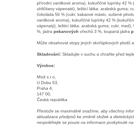
přírodní vanilkové aroma), kukuřičné lupínky 42 % (
uhličitany vápenaté), lešticí látka: arabská guma; c
čokoláda 56 % (cukr, kakaové máslo, sušené plno
vanilkové aroma), kukuřičné lupínky 42 % (kukuřičná
vápenatý), lešticí látka: arabská guma; cukr, med),
%, jádra
pekanových
ořechů 3 %, loupaná jádra
p
Může obsahovat stopy jiných skořápkových plodů a 
Skladování:
Skladujte v suchu a chraňte před tepl
Výrobce:
Mixit s.r.o,
U Dubu 53,
Praha 4,
147 00,
Česká republika
Přestože se maximálně snažíme, aby všechny infor
aktualizace předpisů ke změně složek a dietetických
nespoléhejte se pouze na informace poskytnuté na