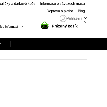
balíčky a dárkové koše
Informace o závozech masa
Doprava a platba
Blog
Přihlášení
NÁKUPNÍ
Prázdný košík
íce informací
KOŠÍK