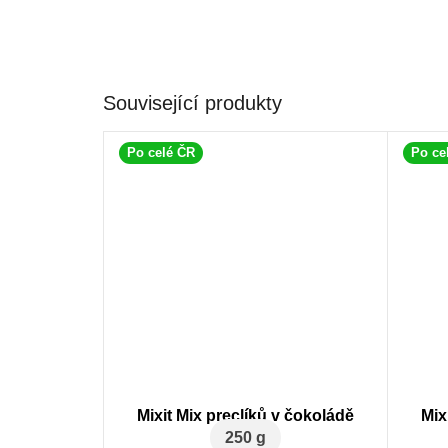
Související produkty
Po celé ČR
Po ce
Mixit Mix preclíků v čokoládě
Mix
250 g