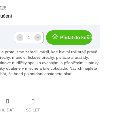
026
ručení
Přidat do košíku
 proto jsme zařadili müsli, kde hlavní roli hrají právě
echy, mandle, lískové ořechy, pistácie a arašídy.
kninové nudličky spolu s ovesnými a pšeničnými lupínky.
nky obalené v mléčné a bílé čokoládě. Navrch najdete
bát, že hned po snídani dostanete hlad!
HLÍDAT
SDÍLET