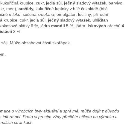
kukuřičná krupice, cukr, jedlá sůl,
ječný
sladový výtažek, barvivo:
ukr, med),
arašídy,
kukuřičné lupínky v bílé čokoládě (bílá
tučné
mléko
, sušená
smetana
, emulgátor: lecitiny; přírodní
 krupice, cukr, jedlá sůl,
ječný
sladový výtažek, uhličitan
 kokosové plátky 6 %, jádra
mandlí
5 %, jádra
lískových
ořechů 4
istácií
2 %
sóji. Může obsahovat části skořápek.
em.
mace o výrobcích byly aktuální a správné, může dojít z důvodu
 informací. Proto si prosím vždy přečtěte etiketu na výrobku a
 našich stránkách.