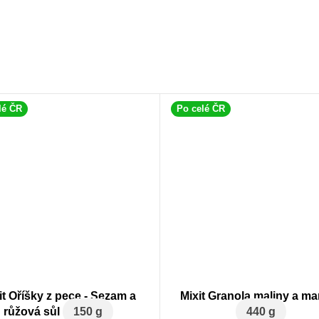
lé ČR
Po celé ČR
it Oříšky z pece - Sezam a
Mixit Granola maliny a ma
růžová sůl
150 g
440 g