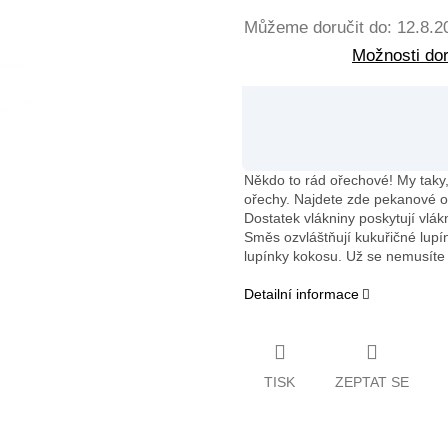
Můžeme doručit do:
12.8.2
Možnosti do
Někdo to rád ořechové! My taky, a
ořechy. Najdete zde pekanové oř
Dostatek vlákniny poskytují vlá
Směs ozvláštňují kukuřičné lupí
lupínky kokosu. Už se nemusíte 
Detailní informace
TISK
ZEPTAT SE