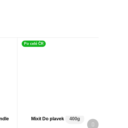
Po celé ČR
ndle
Mixit Do plavek
400g
Další
produkt