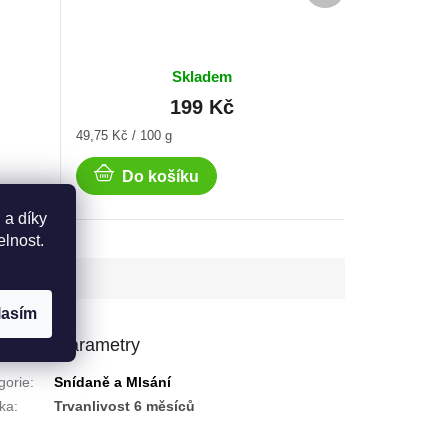
Skladem
199 Kč
Měrná
49,75 Kč / 100 g
cena:
Do košíku
 a díky
elnost.
lasím
lňkové parametry
gorie
:
Snídaně a Mlsání
ka
:
Trvanlivost 6 měsíců