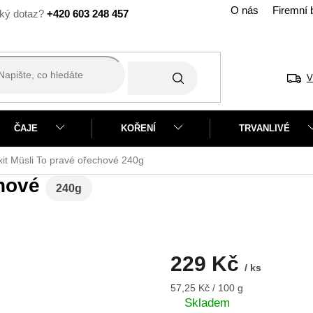
O nás
Firemní 
+420 603 248 457
V
ČAJE
KOŘENÍ
TRVANLIVÉ
xit Müsli To pravé ořechové
240g
chové
240g
229 Kč
/ ks
Měrná
57,25 Kč / 100 g
cena:
Skladem