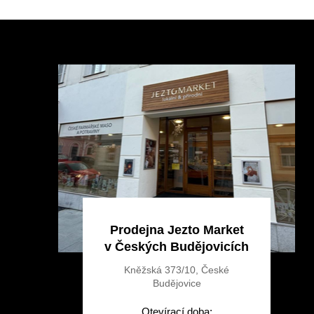
Z
á
p
a
t
í
Prodejna Jezto Market
v Českých Budějovicích
Kněžská 373/10, České
Budějovice
Otevírací doba: