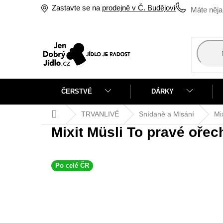
Přejít
Zastavte se na
prodejně v Č. Budějovicích
na
obsah
ČERSTVÉ
DÁRKY
Domů
TRVANLIVÉ
Snídaně a Mlsání
Mi
Mixit Müsli To pravé oře
Po celé ČR