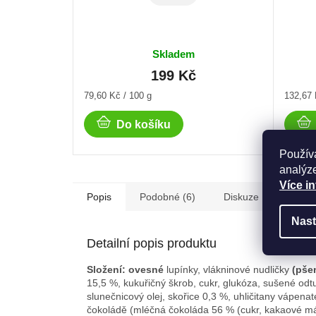
Skladem
199 Kč
Měrná
Měrná
79,60 Kč / 100 g
132,67 
cena:
cena:
Do košíku
Použív
analýze
Více i
Popis
Podobné (6)
Diskuze
Nast
Detailní popis produktu
Složení:
ovesné
lupínky, vlákninové nudličky
(pše
15,5 %, kukuřičný škrob, cukr, glukóza, sušené od
slunečnicový olej, skořice 0,3 %, uhličitany vápenat
čokoládě (mléčná čokoláda 56 % (cukr, kakaové m