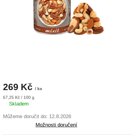
269 Kč
/ ks
Měrná
67,25 Kč / 100 g
cena:
Skladem
Můžeme doručit do:
12.8.2026
Možnosti doručení