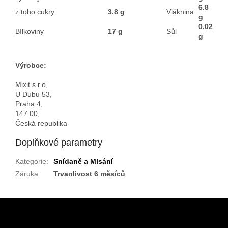
6.8
z toho cukry
3.8 g
Vláknina
g
0.02
Bílkoviny
17 g
Sůl
g
Výrobce:
Mixit s.r.o,
U Dubu 53,
Praha 4,
147 00,
Česká republika
Doplňkové parametry
Kategorie
:
Snídaně a Mlsání
Záruka
:
Trvanlivost 6 měsíců
Z
á
p