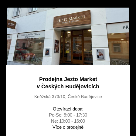
a
t
í
Prodejna Jezto Market
v Českých Budějovicích
Kněžská 373/10, České Budějovice
Otevírací doba:
Po-So: 9:00 - 17:30
Ne: 10:00 - 16:00
Více o prodejně