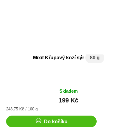
Mixit Křupavý kozí sýr
80 g
Skladem
199 Kč
Měrná
248,75 Kč / 100 g
cena:
Do košíku