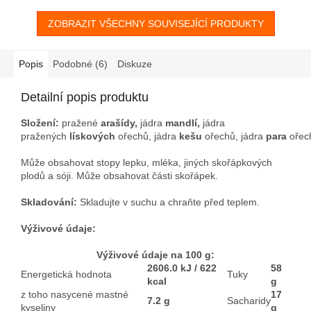
ZOBRAZIT VŠECHNY SOUVISEJÍCÍ PRODUKTY
Popis
Podobné (6)
Diskuze
Detailní popis produktu
Složení:
pražené
arašídy,
jádra
mandlí,
jádra
pražených
lískových
ořechů, jádra
kešu
ořechů, jádra
para
ořec
Může obsahovat stopy lepku, mléka, jiných skořápkových
plodů a sóji. Může obsahovat části skořápek.
Skladování:
Skladujte v suchu a chraňte před teplem.
Výživové údaje:
Výživové údaje na 100 g:
2606.0 kJ / 622
58
Energetická hodnota
Tuky
kcal
g
z toho nasycené mastné
17
7.2 g
Sacharidy
kyseliny
g