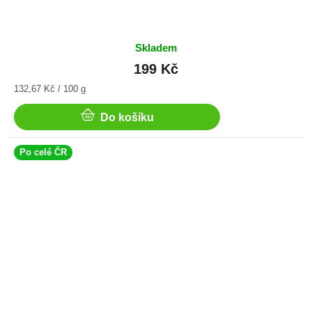
Skladem
199 Kč
Měrná
132,67 Kč / 100 g
cena:
Do košíku
Po celé ČR