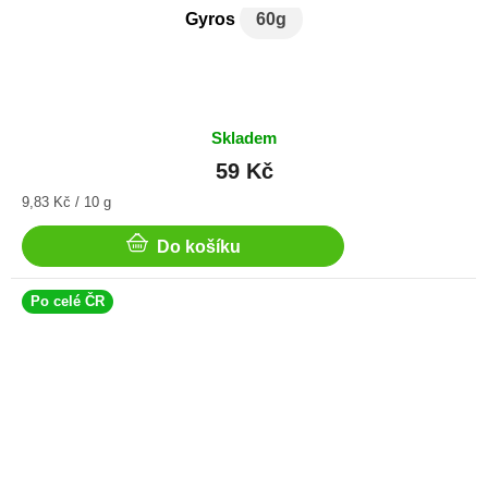
Gyros
60g
Skladem
59 Kč
Měrná
9,83 Kč / 10 g
cena:
Do košíku
Po celé ČR