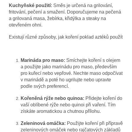
Kuchyňské použití:
Směs je určená na grilování,
fritování, pečení a smažení. Doporučujeme na pečená
a grilovaná masa, žebírka, křidýlka a steaky na
otevřeném ohni.
Existují různé způsoby, jak koření poklad aztéků použít
Marináda pro maso:
Smíchejte koření s olejem
a použijte jako marinádu pro maso, především
pro kuřecí nebo vepřové. Nechte maso odpočívat
v marinádě a poté ho ugrilujte nebo upravte
podle svých preferencí.
Kořeněná rýže nebo quinoa:
Přidejte koření do
vaší oblíbené rýže nebo quinoi při vaření. Tím
získáte aromatickou a chutnou přílohu.
Zeleninová omáčka:
Použijte koření při přípravě
zeleninových omáček nebo rajčatových základů