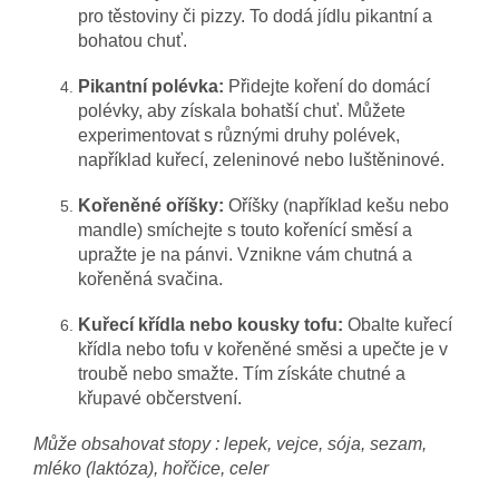
pro těstoviny či pizzy. To dodá jídlu pikantní a
bohatou chuť.
Pikantní polévka:
Přidejte koření do domácí
polévky, aby získala bohatší chuť. Můžete
experimentovat s různými druhy polévek,
například kuřecí, zeleninové nebo luštěninové.
Kořeněné oříšky:
Oříšky (například kešu nebo
mandle) smíchejte s touto kořenící směsí a
upražte je na pánvi. Vznikne vám chutná a
kořeněná svačina.
Kuřecí křídla nebo kousky tofu:
Obalte kuřecí
křídla nebo tofu v kořeněné směsi a upečte je v
troubě nebo smažte. Tím získáte chutné a
křupavé občerstvení.
Může obsahovat stopy : lepek, vejce, sója, sezam,
mléko (laktóza), hořčice, celer