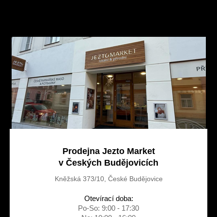
Z
á
p
a
t
í
Prodejna Jezto Market
v Českých Budějovicích
Kněžská 373/10, České Budějovice
Otevírací doba:
Po-So: 9:00 - 17:30