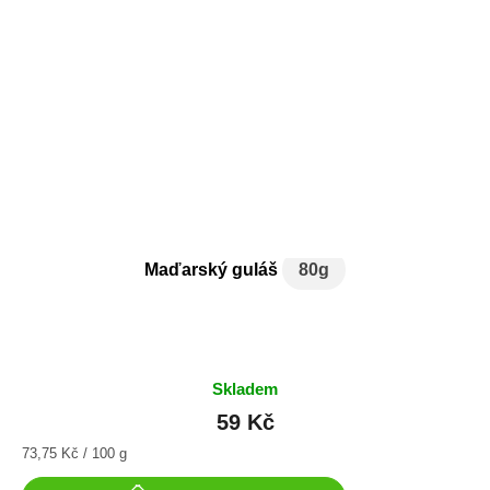
Maďarský guláš
80g
Skladem
59 Kč
Měrná
73,75 Kč / 100 g
cena: