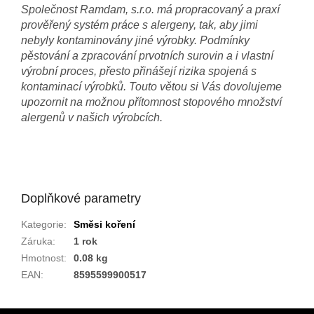
Společnost Ramdam, s.r.o. má propracovaný a praxí
prověřený systém práce s alergeny, tak, aby jimi
nebyly kontaminovány jiné výrobky. Podmínky
pěstování a zpracování prvotních surovin a i vlastní
výrobní proces, přesto přinášejí rizika spojená s
kontaminací výrobků. Touto větou si Vás dovolujeme
upozornit na možnou přítomnost stopového množství
alergenů v našich výrobcích.
Doplňkové parametry
Kategorie
:
Směsi koření
Záruka
:
1 rok
Hmotnost
:
0.08 kg
EAN
:
8595599900517