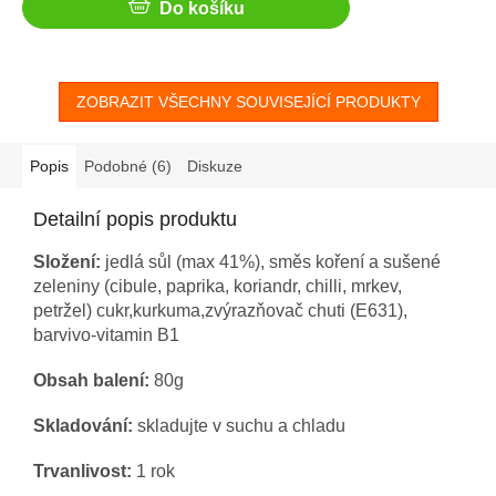
Do košíku
ZOBRAZIT VŠECHNY SOUVISEJÍCÍ PRODUKTY
Popis
Podobné (6)
Diskuze
Detailní popis produktu
Složení:
jedlá sůl (max 41%), směs koření a sušené
zeleniny (cibule, paprika, koriandr, chilli, mrkev,
petržel) cukr,kurkuma,zvýrazňovač chuti (E631),
barvivo-vitamin B1
Obsah balení:
80g
Skladování:
skladujte v suchu a chladu
Trvanlivost:
1 rok