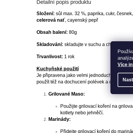
Detailní popis produktu
Složení:
sůl max. 32 %, paprika, cukr, česnek,
celerová nať
, cayenský pepř
Obsah balení:
80g
Skladování:
skladujte v suchu a chladu
Použív
Trvanlivost:
1 rok
analýze
Více i
Kuchyňské použití
Je připravena jako velmi jednoduchá, universá
Nast
použít též na dochucení polévek a omáček.
Grilované Maso:
Použijte grilovací koření na grilov
kotlety nebo jehněčí.
Marinády:
Přidejte grilovací koření do mari