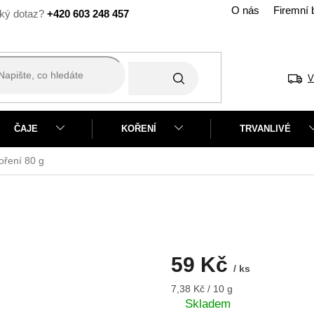
O nás
Firemní 
+420 603 248 457
V
ČAJE
KOŘENÍ
TRVANLIVÉ
koření
80 g
59 Kč
/ ks
Měrná
7,38 Kč / 10 g
cena:
Skladem