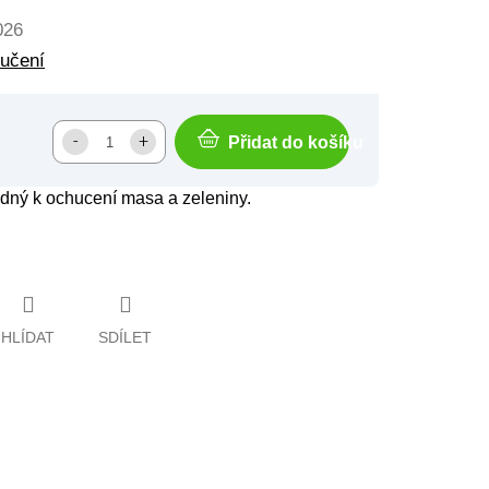
026
ručení
Přidat do košíku
odný k ochucení masa a zeleniny.
HLÍDAT
SDÍLET