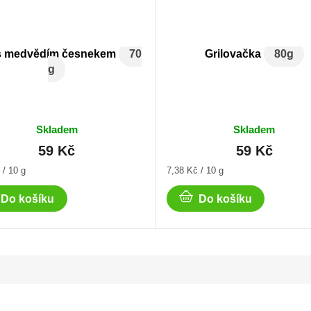
l s medvědím česnekem
70
Grilovačka
80g
g
Skladem
Skladem
59 Kč
59 Kč
Měrná
 / 10 g
7,38 Kč / 10 g
cena:
Do košíku
Do košíku