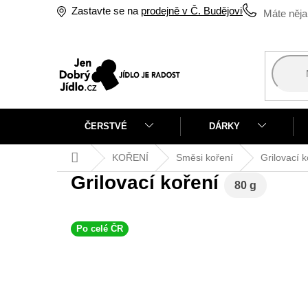
Přejít
Zastavte se na
prodejně v Č. Budějovicích
na
obsah
ČERSTVÉ
DÁRKY
Domů
KOŘENÍ
Směsi koření
Grilovací 
Grilovací koření
80 g
Po celé ČR