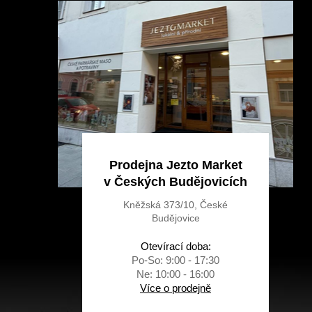
a
t
í
Prodejna Jezto Market
v Českých Budějovicích
Kněžská 373/10, České
Budějovice
Otevírací doba:
Po-So: 9:00 - 17:30
Ne: 10:00 - 16:00
Více o prodejně