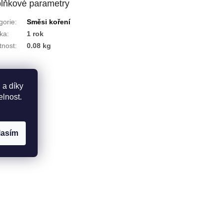
lňkové parametry
gorie
:
Směsi koření
ka
:
1 rok
nost
:
0.08 kg
 a díky
elnost.
lasím