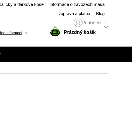
balíčky a dárkové koše
Informace o závozech masa
Doprava a platba
Blog
Přihlášení
NÁKUPNÍ
Prázdný košík
íce informací
KOŠÍK