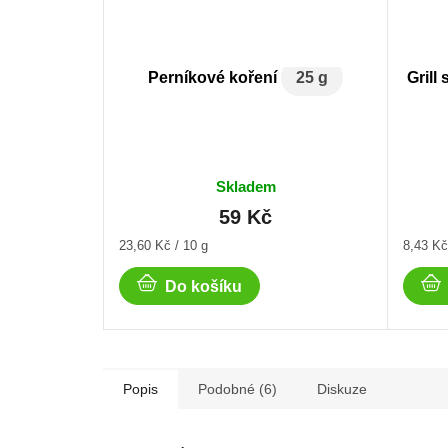
Perníkové koření
25 g
Gril
Skladem
59 Kč
Měrná
Měrná
23,60 Kč / 10 g
8,43 Kč
cena:
cena:
Do košíku
Popis
Podobné (6)
Diskuze