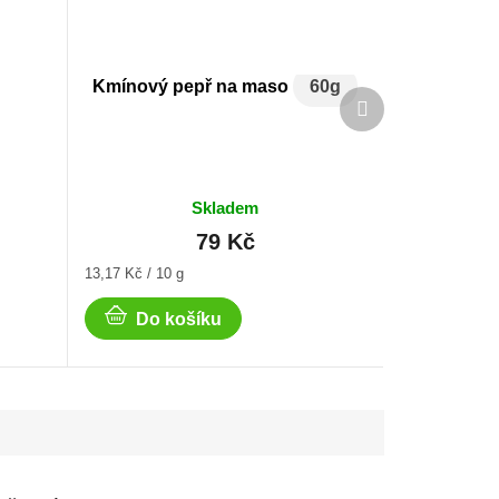
Kmínový pepř na maso
60g
Další
produkt
Skladem
79 Kč
Měrná
13,17 Kč / 10 g
cena:
Do košíku