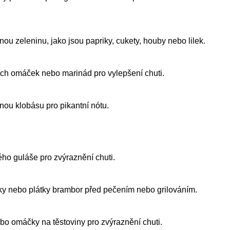
nou zeleninu, jako jsou papriky, cukety, houby nebo lilek.
cích omáček nebo marinád pro vylepšení chuti.
anou klobásu pro pikantní nótu.
ého guláše pro zvýraznění chuti.
lky nebo plátky brambor před pečením nebo grilováním.
nebo omáčky na těstoviny pro zvýraznění chuti.