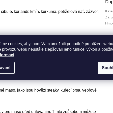
Dop
Kate
 cibule, koriandr, kmín, kurkuma, petrželová nať, zázvor,
Záru
Hmot
áme cookies, abychom Vám umožnili pohodlné prohlížení webu
 provozu webu neustále zlepšovali jeho funkce, výkon a použit
nformací
.
lní směs na grilování. Jeho základem je paprika. Lze
avení
Souh
ané maso, jako jsou hovězí steaky, kuřecí prsa, vepřové
nády pro maso před grilováním. Tímto způsobem můžete