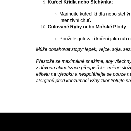
Kuřecí Křídla nebo Stehýnka:
Marinujte kuřecí křídla nebo stehý
intenzivní chuť.
Grilované Ryby nebo Mořské Plody:
Použijte grilovací koření jako rub
Může obsahovat stopy: lepek, vejce, sója, sez
Přestože se maximálně snažíme, aby všechny i
z důvodu aktualizace předpisů ke změně složek
etiketu na výrobku a nespoléhejte se pouze n
alergenů před konzumací vždy zkontrolujte na
Z
á
p