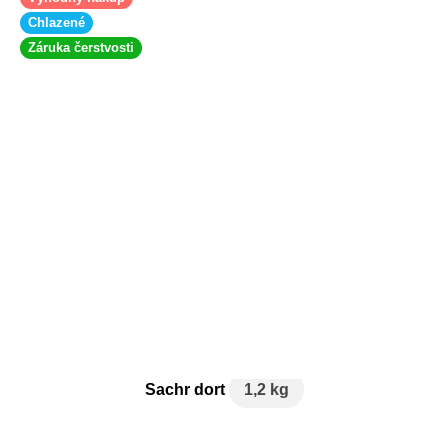
Chlazené
Záruka čerstvosti
Sachr dort
1,2 kg