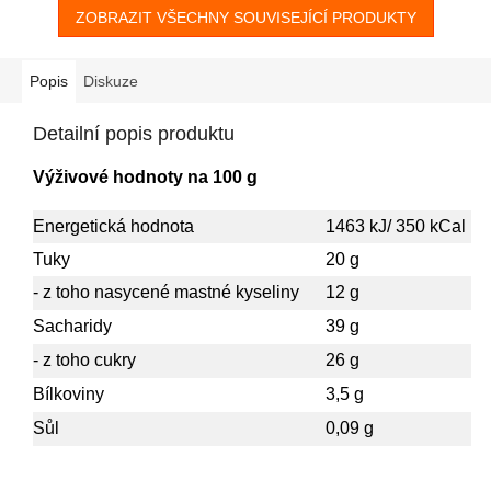
ZOBRAZIT VŠECHNY SOUVISEJÍCÍ PRODUKTY
Popis
Diskuze
Detailní popis produktu
Výživové hodnoty na 100 g
Energetická hodnota
1463 kJ/ 350 kCal
Tuky
20 g
- z toho nasycené mastné kyseliny
12 g
Sacharidy
39 g
- z toho cukry
26 g
Bílkoviny
3,5 g
Sůl
0,09 g