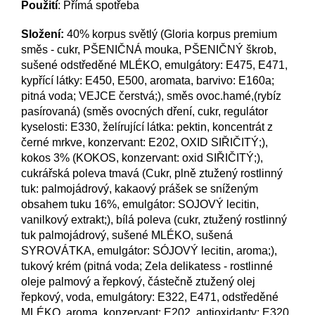
Použití
: Přímá spotřeba
Složení:
40% korpus světlý (Gloria korpus premium
směs - cukr, PŠENIČNÁ mouka, PŠENIČNÝ škrob,
sušené odstředěné MLÉKO, emulgátory: E475, E471,
kypřící látky: E450, E500, aromata, barvivo: E160a;
pitná voda; VEJCE čerstvá;), směs ovoc.hamé,(rybíz
pasírovaná) (směs ovocných dření, cukr, regulátor
kyselosti: E330, želírující látka: pektin, koncentrát z
černé mrkve, konzervant: E202, OXID SIŘIČITÝ;),
kokos 3% (KOKOS, konzervant: oxid SIŘIČITÝ;),
cukrářská poleva tmavá (Cukr, plně ztužený rostlinný
tuk: palmojádrový, kakaový prášek se sníženým
obsahem tuku 16%, emulgátor: SOJOVÝ lecitin,
vanilkový extrakt;), bílá poleva (cukr, ztužený rostlinný
tuk palmojádrový, sušené MLÉKO, sušená
SYROVÁTKA, emulgátor: SÓJOVÝ lecitin, aroma;),
tukový krém (pitná voda; Zela delikatess - rostlinné
oleje palmový a řepkový, částečně ztužený olej
řepkový, voda, emulgátory: E322, E471, odstředěné
MLÉKO, aroma, konzervant: E202, antioxidanty: E320,