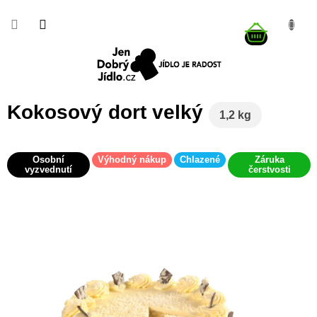
Přejít
na
NÁKUP
obsah
KOŠÍK
Kokosový dort velký
1,2 kg
Osobní
Výhodný nákup
Chlazené
Záruka
vyzvednutí
čerstvosti