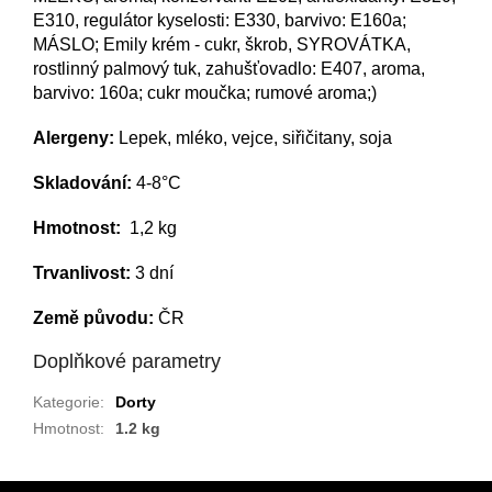
E310, regulátor kyselosti: E330, barvivo: E160a;
MÁSLO; Emily krém - cukr, škrob, SYROVÁTKA,
rostlinný palmový tuk, zahušťovadlo: E407, aroma,
barvivo: 160a; cukr moučka; rumové aroma;)
Alergeny:
Lepek, mléko, vejce, siřičitany, soja
Skladování:
4-8°C
Hmotnost:
1,2 kg
Trvanlivost:
3 dní
Země původu:
ČR
Doplňkové parametry
Kategorie
:
Dorty
Hmotnost
:
1.2 kg