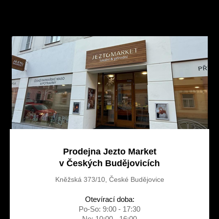
Z
á
p
a
t
í
Prodejna Jezto Market
v Českých Budějovicích
Kněžská 373/10, České Budějovice
Otevírací doba:
Po-So: 9:00 - 17:30
Ne: 10:00 - 16:00