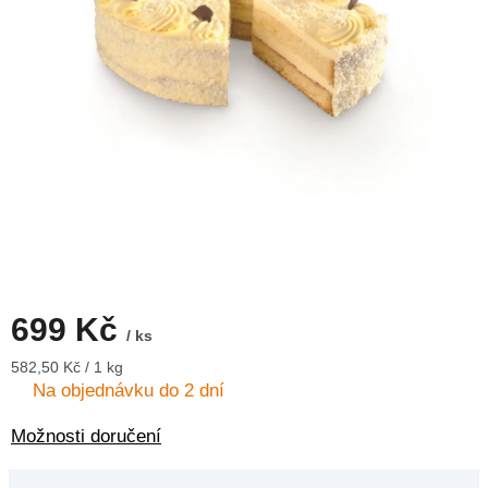
699 Kč
/ ks
Měrná
582,50 Kč / 1 kg
cena:
Na objednávku do 2 dní
Možnosti doručení