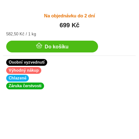
Na objednávku do 2 dní
699 Kč
Měrná
582,50 Kč / 1 kg
cena:
Do košíku
Osobní vyzvednutí
Výhodný nákup
Chlazené
Záruka čerstvosti