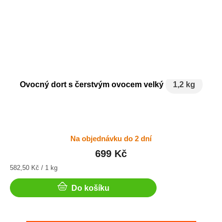
Ovocný dort s čerstvým ovocem velký
1,2 kg
Na objednávku do 2 dní
699 Kč
Měrná
582,50 Kč / 1 kg
cena:
Do košíku