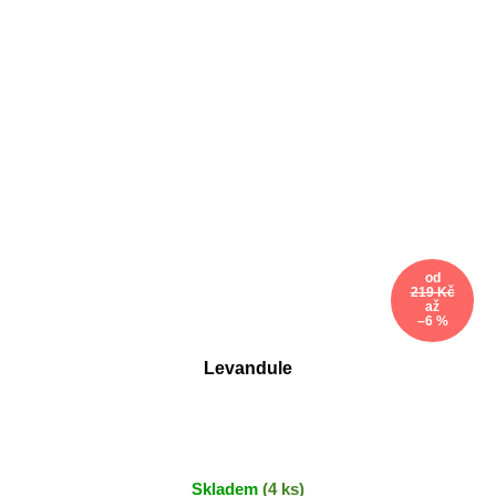
od
219 Kč
až
–6 %
Levandule
Skladem
(4 ks)