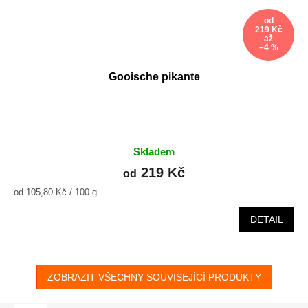
od
219 Kč
až
–4 %
Gooische pikante
Skladem
219 Kč
od
Měrná
od 105,80 Kč / 100 g
cena:
DETAIL
ZOBRAZIT VŠECHNY SOUVISEJÍCÍ PRODUKTY