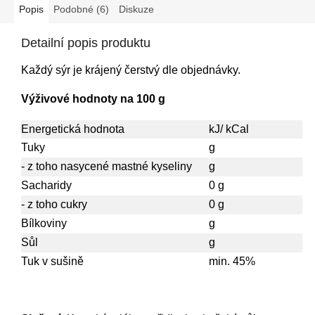
Popis
Podobné (6)
Diskuze
Detailní popis produktu
Každý sýr je krájený čerstvý dle objednávky.
Výživové hodnoty na 100 g
Energetická hodnota
kJ/ kCal
Tuky
g
- z toho nasycené mastné kyseliny
g
Sacharidy
0 g
- z toho cukry
0 g
Bílkoviny
g
Sůl
g
Tuk v sušině
min. 45%