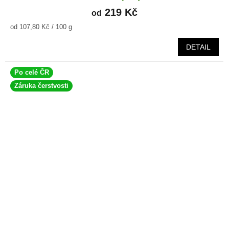
219 Kč
od
Měrná
od 107,80 Kč / 100 g
cena:
DETAIL
Po celé ČR
Záruka čerstvosti