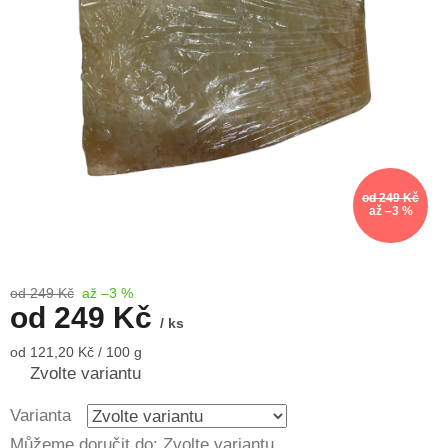
od 249 Kč
až –3 %
od 249 Kč
až –3 %
od
249 Kč
/ ks
Měrná
od 121,20 Kč / 100 g
cena:
Zvolte variantu
Varianta
Můžeme doručit do:
Zvolte variantu