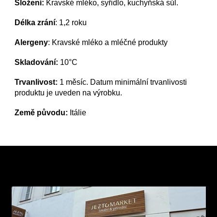
Složení:
Kravské mléko, syřidlo, kuchyňská sůl.
Délka zrání
: 1,2 roku
Alergeny
: K
ravské mléko a mléčné produkty
Skladování:
10°C
Trvanlivost:
1 měsíc. Datum minimální trvanlivosti
produktu je uveden na výrobku.
Země původu:
Itálie
Z
á
p
a
t
í