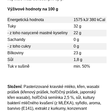
Výživové hodnoty na 100 g
Energetická hodnota
1575 kJ/ 380 kCal
Tuky
32 g
- z toho nasycené mastné kyseliny
22 g
Sacharidy
0 g
- z toho cukry
0 g
Bílkoviny
23 g
Sůl
1,8 g
Tuk v sušině
min. 50%
Složení:
Pasterizované kravské mléko, křen, wasabi
prášek (křenový prášek, hořčičný prášek, japonský
křen wasabi), hořčičná semínka 2,5 %, sůl, kultury
bakterií mléčného kvašení (z MLÉKA), syřidlo, aroma,
barvivo (E141), extrakt z kurkumy, konzervant