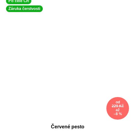
Po celé ČR
Záruka čerstvosti
od
229 Kč
až
–8 %
Červené pesto