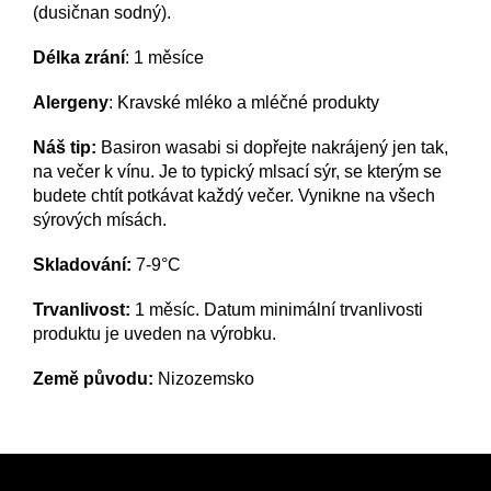
(dusičnan sodný).
Délka zrání
: 1 měsíce
Alergeny
: K
ravské mléko a mléčné produkty
Náš tip:
Basiron wasabi si dopřejte nakrájený jen tak,
na večer k vínu. Je to typický mlsací sýr, se kterým se
budete chtít potkávat každý večer. Vynikne na všech
sýrových mísách.
Skladování:
7-9°C
Trvanlivost:
1 měsíc. Datum minimální trvanlivosti
produktu je uveden na výrobku.
Země původu:
Nizozemsko
Z
á