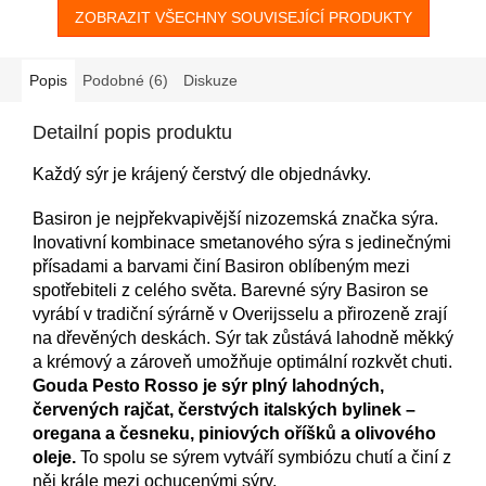
ZOBRAZIT VŠECHNY SOUVISEJÍCÍ PRODUKTY
Popis
Podobné (6)
Diskuze
Detailní popis produktu
Každý sýr je krájený čerstvý dle objednávky.
Basiron je nejpřekvapivější nizozemská značka sýra.
Inovativní kombinace smetanového sýra s jedinečnými
přísadami a barvami činí Basiron oblíbeným mezi
spotřebiteli z celého světa. Barevné sýry Basiron se
vyrábí v tradiční sýrárně v Overijsselu a přirozeně zrají
na dřevěných deskách. Sýr tak zůstává lahodně měkký
a krémový a zároveň umožňuje optimální rozkvět chuti.
Gouda Pesto Rosso je sýr plný lahodných,
červených rajčat, čerstvých italských bylinek –
oregana a česneku, piniových oříšků a olivového
oleje.
To spolu se sýrem vytváří symbiózu chutí a činí z
něj krále mezi ochucenými sýry
.