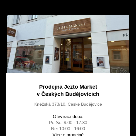
p
a
t
í
Prodejna Jezto Market
v Českých Budějovicích
Kněžská 373/10, České Budějovice
Otevírací doba:
Po-So: 9:00 - 17:30
Ne: 10:00 - 16:00
Více o prodejně