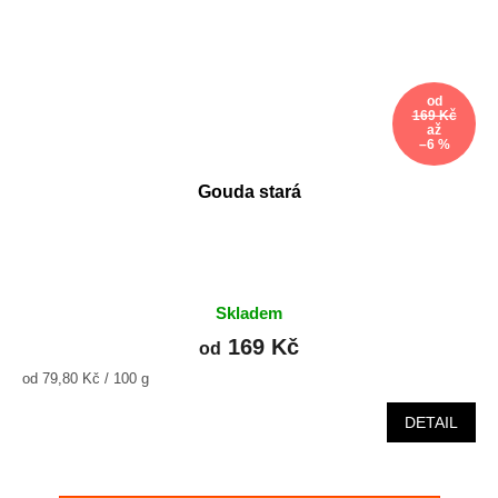
od
169 Kč
až
–6 %
Gouda stará
Skladem
169 Kč
od
Měrná
od 79,80 Kč / 100 g
cena:
DETAIL